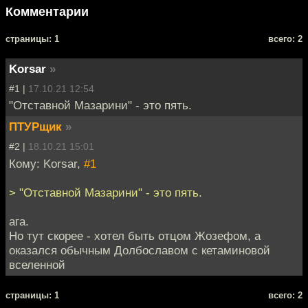
Комментарии
cтраницы: 1
всего: 2
Korsar
»
#1 |
17.10.21 12:54
"Отставной Мазарини" - это пять.
ПТУРщик
»
#2 |
18.10.21 15:01
Кому: Korsar,
#1
> "Отставной Мазарини" - это пять.
ага.
Но тут скорее - хотел быть отцом Жозефом, а
оказался обычным Долбославом с кетаминовой
вселенной
cтраницы: 1
всего: 2