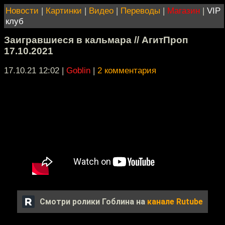
Новости
|
Картинки
|
Видео
|
Переводы
|
Магазин
|
VIP
клуб
Заигравшиеся в кальмара // АгитПроп
17.10.2021
17.10.21 12:02
|
Goblin
|
2 комментария
Смотри ролики Гоблина на
канале Rutube