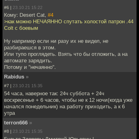
#6 |
23.10.21 15:22
Кому: Desert Cat,
#4
>как можно НЕЧАЯННО спутать холостой патрон .44
Colt с боевым
Ну например если ни разу их не видел, не
разбираешся в этом.
Или тупо проглядеть. Взять что бы отложить, а на
автомате зарядить.
Потому и "нечаянно".
Rabidus
»
#7 |
23.10.21 15:35
54 часа, наверное так: 24ч суббота + 24ч
воскресенье + 6 часов, чтобы не к 12 ночи(когда уже
начался понедельник) на работу приходить, а к 6
утра
terron666
»
#8 |
23.10.21 15:35
Будьте Здоровы Дмитрий Юрьевич !