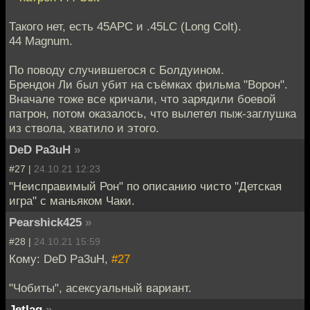
Такого нет, есть 45APC и .45LC (Long Colt).
44 Magnum.
По поводу случившегося с Болдуином.
Брендон Ли был убит на съёмках фильма "Ворон".
Вначале тоже все кричали, что зарядили боевой
патрон, потом оказалось, что вылетел пыж-заглушка
из ствола, хватило и этого.
DeD Pa3uH
»
#27 |
24.10.21 12:23
"Неисправимый Рон" по описанию чисто "Детская
игра" с маньяком Чаки.
Pearshick425
»
#28 |
24.10.21 15:59
Кому: DeD Pa3uH,
#27
"Чобиты", асексуальный вариант.
Jetlag
»