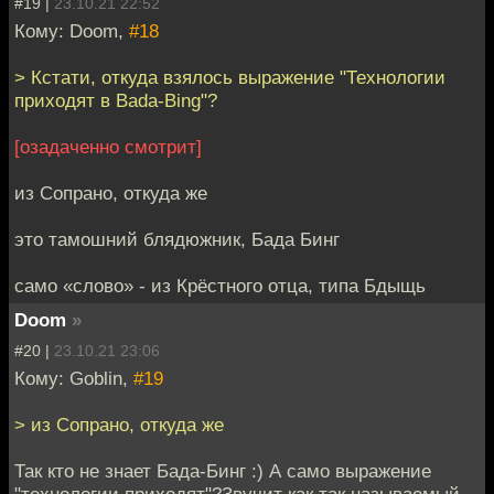
#19 |
23.10.21 22:52
Кому: Doom,
#18
> Кстати, откуда взялось выражение "Технологии
приходят в Bada-Bing"?
[озадаченно смотрит]
из Сопрано, откуда же
это тамошний блядюжник, Бада Бинг
само «слово» - из Крёстного отца, типа Бдыщь
Doom
»
#20 |
23.10.21 23:06
Кому: Goblin,
#19
> из Сопрано, откуда же
Так кто не знает Бада-Бинг :) А само выражение