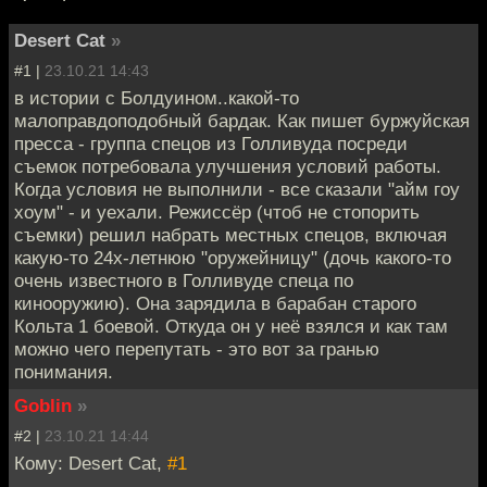
Desert Cat
»
#1 |
23.10.21 14:43
в истории с Болдуином..какой-то
малоправдоподобный бардак. Как пишет буржуйская
пресса - группа спецов из Голливуда посреди
съемок потребовала улучшения условий работы.
Когда условия не выполнили - все сказали "айм гоу
хоум" - и уехали. Режиссёр (чтоб не стопорить
съемки) решил набрать местных спецов, включая
какую-то 24х-летнюю "оружейницу" (дочь какого-то
очень известного в Голливуде спеца по
кинооружию). Она зарядила в барабан старого
Кольта 1 боевой. Откуда он у неё взялся и как там
можно чего перепутать - это вот за гранью
понимания.
Goblin
»
#2 |
23.10.21 14:44
Кому: Desert Cat,
#1