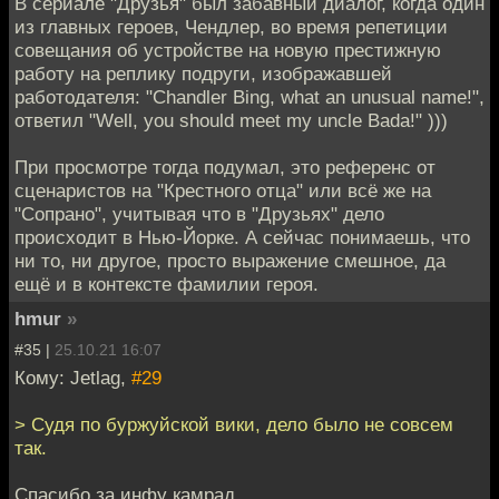
В сериале "Друзья" был забавный диалог, когда один
из главных героев, Чендлер, во время репетиции
совещания об устройстве на новую престижную
работу на реплику подруги, изображавшей
работодателя: "Chandler Bing, what an unusual name!",
ответил "Well, you should meet my uncle Bada!" )))
При просмотре тогда подумал, это референс от
сценаристов на "Крестного отца" или всё же на
"Сопрано", учитывая что в "Друзьях" дело
происходит в Нью-Йорке. А сейчас понимаешь, что
ни то, ни другое, просто выражение смешное, да
ещё и в контексте фамилии героя.
hmur
»
#35 |
25.10.21 16:07
Кому: Jetlag,
#29
> Судя по буржуйской вики, дело было не совсем
так.
Спасибо за инфу камрад.