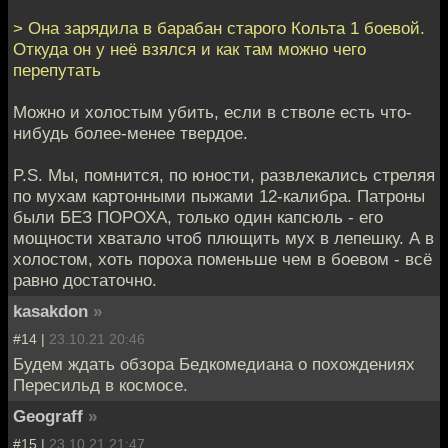
> Она зарядила в барабан старого Кольта 1 боевой.
Откуда он у неё взялся и как там можно чего
перепутать
Можно и холостым убить, если в стволе есть что-
нибудь более-менее твердое.
P.S. Мы, помнится, по юности, развлекались стреляя
по мухам картонными пыжами 12-калибра. Патроны
были БЕЗ ПОРОХА, только один капсюль - его
мощности хватало чтоб плющить мух в лепешку. А в
холостом, хоть пороха поменьше чем в боевом - всё
равно достаточно.
kasakdon
»
#14 |
23.10.21 20:46
Будем ждать обзора Бедкомедиана о похождениях
Пересильд в космосе.
Geograff
»
#15 |
23.10.21 21:47