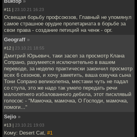
Buktop
»
#11 |
23.10.21 16:23
Освещая борьбу профсоюзов, Главный не упомянул
самое страшное орудие пролетариата в борьбе за
свои права - создание петиций на ченж - орг.
Geograff
»
#12 |
23.10.21 18:55
Дмитрий Юрьевич, таки засел за просмотр Клана
Сопрано, разумеется исключительно в вашем
переводе, за неделю практически закончил просмотр
всех 6 сезонов, и хочу заметить, ваша озвучка сына
Тони Сопрано великолепна, местами чуть не падал
со стула, это же надо так умело передать речи
малолетнего избалованного дебила, этот писклявый
голосок: - "Мамочка, мамочка, О Господи, мамочка,
помоги..."
Sejio
»
#13 |
23.10.21 19:03
Кому: Desert Cat,
#1