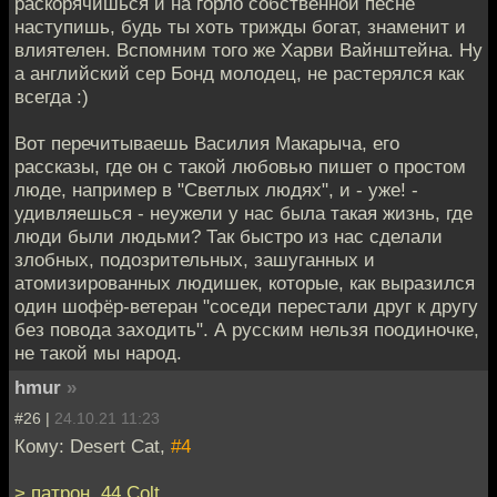
раскорячишься и на горло собственной песне
наступишь, будь ты хоть трижды богат, знаменит и
влиятелен. Вспомним того же Харви Вайнштейна. Ну
а английский сер Бонд молодец, не растерялся как
всегда :)
Вот перечитываешь Василия Макарыча, его
рассказы, где он с такой любовью пишет о простом
люде, например в "Светлых людях", и - уже! -
удивляешься - неужели у нас была такая жизнь, где
люди были людьми? Так быстро из нас сделали
злобных, подозрительных, зашуганных и
атомизированных людишек, которые, как выразился
один шофёр-ветеран "соседи перестали друг к другу
без повода заходить". А русским нельзя поодиночке,
не такой мы народ.
hmur
»
#26 |
24.10.21 11:23
Кому: Desert Cat,
#4
> патрон .44 Colt