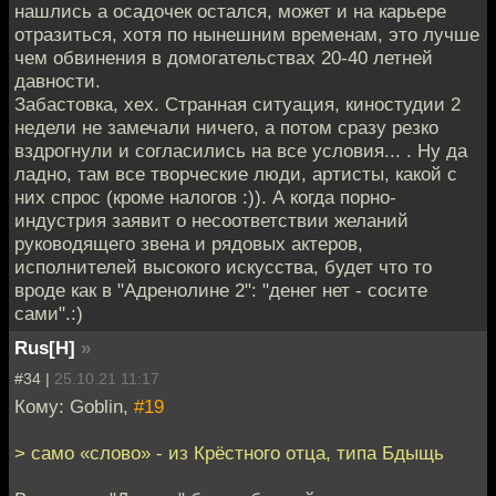
нашлись а осадочек остался, может и на карьере
отразиться, хотя по нынешним временам, это лучше
чем обвинения в домогательствах 20-40 летней
давности.
Забастовка, хех. Странная ситуация, киностудии 2
недели не замечали ничего, а потом сразу резко
вздрогнули и согласились на все условия... . Ну да
ладно, там все творческие люди, артисты, какой с
них спрос (кроме налогов :)). А когда порно-
индустрия заявит о несоответствии желаний
руководящего звена и рядовых актеров,
исполнителей высокого искусства, будет что то
вроде как в "Адренолине 2": "денег нет - сосите
сами".:)
Rus[H]
»
#34 |
25.10.21 11:17
Кому: Goblin,
#19
> само «слово» - из Крёстного отца, типа Бдыщь