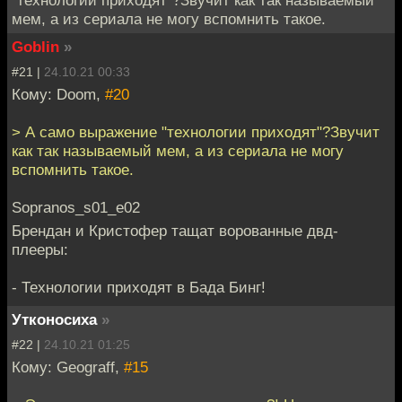
"технологии приходят"?Звучит как так называемый
мем, а из сериала не могу вспомнить такое.
Goblin
»
#21 |
24.10.21 00:33
Кому: Doom,
#20
> А само выражение "технологии приходят"?Звучит
как так называемый мем, а из сериала не могу
вспомнить такое.
Sopranos_s01_e02
Брендан и Кристофер тащат ворованные двд-
плееры:
- Технологии приходят в Бада Бинг!
Утконосиха
»
#22 |
24.10.21 01:25
Кому: Geograff,
#15