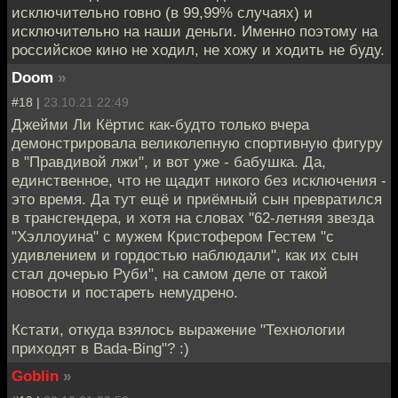
исключительно говно (в 99,99% случаях) и
исключительно на наши деньги. Именно поэтому на
российское кино не ходил, не хожу и ходить не буду.
Doom
»
#18 |
23.10.21 22:49
Джейми Ли Кёртис как-будто только вчера
демонстрировала великолепную спортивную фигуру
в "Правдивой лжи", и вот уже - бабушка. Да,
единственное, что не щадит никого без исключения -
это время. Да тут ещё и приёмный сын превратился
в трансгендера, и хотя на словах "62-летняя звезда
"Хэллоуина" с мужем Кристофером Гестем "с
удивлением и гордостью наблюдали", как их сын
стал дочерью Руби", на самом деле от такой
новости и постареть немудрено.
Кстати, откуда взялось выражение "Технологии
приходят в Bada-Bing"? :)
Goblin
»