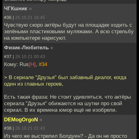
ЧГКшник
»
#36 |
25.10.21 16:45
Чувствую скоро актёры будут на площадке ходить с
зелёными пластиковыми муляжами. А всю стрельбу
на компьютере нарисуют.
Физик-Любитель
»
#37 |
26.10.21 00:43
Кому: Rus
[H]
,
#34
> В сериале "Друзья" был забавный диалог, когда
один из главных героев,
Есть такая фраза: Не стоит удивляться, что актёры
сериала "Друзья" обижаются на шутки про свой
сериал. В их времена юмор ещё не изобрели.
DEMogOrgoN
»
#38 |
26.10.21 01:43
Из чего же выстрелил Болдуин? - Да он не просто