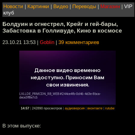
Новости
|
Картинки
|
Видео
|
Переводы
|
Магазин
|
VIP
клуб
Болдуин и огнестрел, Крейг и гей-бары,
Забастовка в Голливуде, Кино в космосе
23.10.21 13:53
|
Goblin
|
39 комментариев
14:57
|
242890 просмотров
|
аудиоверсия
|
вконтакте
|
rutube
В этом выпуске: