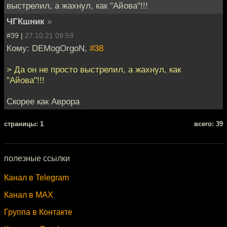
выстрелил, а жахнул, как "Айова"!!!
ЧГКшник
»
#39 |
27.10.21 09:59
Кому: DEMogOrgoN,
#38
> Да он не просто выстрелил, а жахнул, как
"Айова"!!!
Скорее как Аврора
cтраницы: 1
всего: 39
полезные ссылки
Канал в Telegram
Канал в MAX
Группа в Контакте