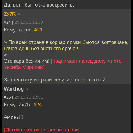
Да, вотт бы то же воскресить.
Zx7R
»
#24 |
29.10.21 12:30
Кому: карел,
#21
> По всей стране в корчах ломки бьются воттовчане,
начав день без знатного срача!!!
>
Это кара божия им!
[поднимает палец долу, чисто
Уесиба Морихей]
За политоту и срачи великие, всех в огонь!
Warthog
»
#25 |
29.10.21 13:01
Кому: Zx7R,
#24
Аминь!!!
[Истово крестится левой пяткой]