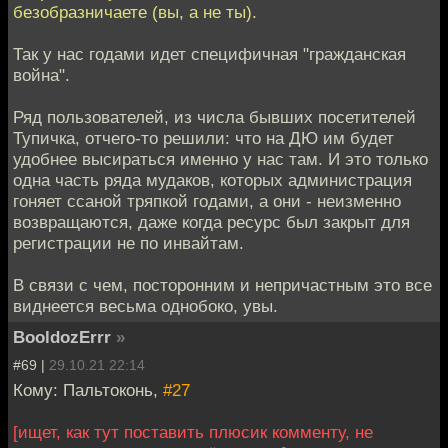
безобразничаете (вы, а не ты).
Так у нас годами идет специфичная "гражданская
война".
Ряд пользователей, из числа бывших посетителей
Тупичка, отчего-то решили: что на ДЮ им будет
удобнее высираться именно у нас там. И это только
одна часть ряда мудаков, которых администрация
гоняет ссаной тряпкой годами, а они - неизменно
возвращаются, даже когда ресурс был закрыт для
регистрации не по инвайтам.
В связи с чем, посторонним и непричастным это все
виднеется весьма однобоко, увы.
BooldozErrr
»
#69 |
29.10.21 22:14
Кому: Пальтоконь,
#27
[ищет, как тут поставить плюсик комменту, не