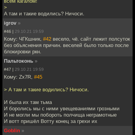
всем кагалом!
>
А там и такие водились? Ничоси.
igrov
»
#46 |
29.10.21 19:59
Кому: ЧГКшник,
#42
весело, чё. сайт лежит полсуток
без объяснения причин. веселей было только после
блокировки ркн.
Пальтоконь
»
#47 |
29.10.21 19:59
Кому: Zx7R,
#45
> А там и такие водились? Ничоси.
И была их там тьма
И боролись мы с ними увещеваниями грозными
И не могли мы побороть полчища неграмотные
И вотт пришёл Вотту конец за грехи их
Goblin
»