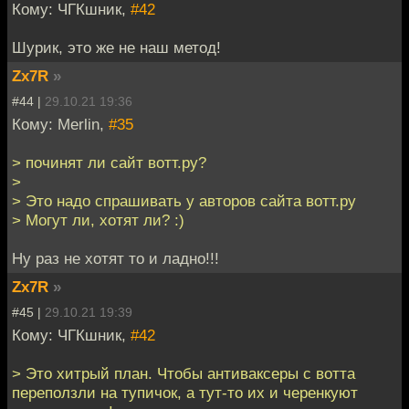
Кому: ЧГКшник,
#42
Шурик, это же не наш метод!
Zx7R
»
#44 |
29.10.21 19:36
Кому: Merlin,
#35
> починят ли сайт вотт.ру?
>
> Это надо спрашивать у авторов сайта вотт.ру
> Могут ли, хотят ли? :)
Ну раз не хотят то и ладно!!!
Zx7R
»
#45 |
29.10.21 19:39
Кому: ЧГКшник,
#42
> Это хитрый план. Чтобы антиваксеры с вотта
переползли на тупичок, а тут-то их и черенкуют