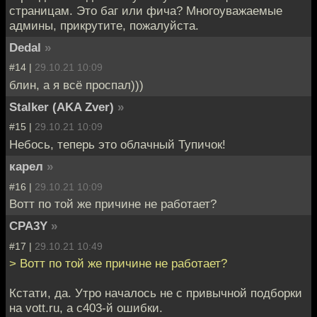
страницам. Это баг или фича? Многоуважаемые
админы, прикрутите, пожалуйста.
Dedal
»
#14 |
29.10.21 10:09
блин, а я всё проспал)))
Stalker (AKA Zver)
»
#15 |
29.10.21 10:09
Небось, теперь это облачный Тупичок!
карел
»
#16 |
29.10.21 10:09
Вотт по той же причине не работает?
CPA3Y
»
#17 |
29.10.21 10:49
> Вотт по той же причине не работает?
Кстати, да. Утро началось не с привычной подборки
на vott.ru, а с403-й ошибки.