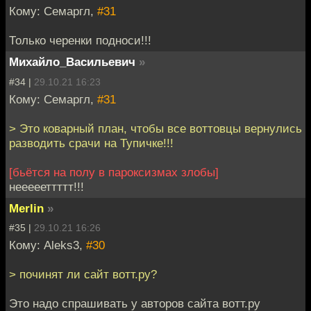
Кому: Семаргл,
#31
Только черенки подноси!!!
Михайло_Васильевич
»
#34 |
29.10.21 16:23
Кому: Семаргл,
#31
> Это коварный план, чтобы все воттовцы вернулись
разводить срачи на Тупичке!!!
[бьётся на полу в пароксизмах злобы]
неееееттттт!!!
Merlin
»
#35 |
29.10.21 16:26
Кому: Aleks3,
#30
> починят ли сайт вотт.ру?
Это надо спрашивать у авторов сайта вотт.ру