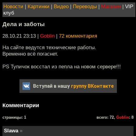
Новости
|
Картинки
|
Видео
|
Переводы
|
Магазин
|
VIP
клуб
Дела и заботы
28.10.21 23:13
|
Goblin
|
72 комментария
На сайте ведутся технические работы.
Временно всё погаснет.
PS Тупичок восстал из пепла на новом сервере!!!
Вступай в нашу
группу ВКонтакте
Комментарии
cтраницы: 1
всего: 72,
Goblin
: 8
Slawa
»