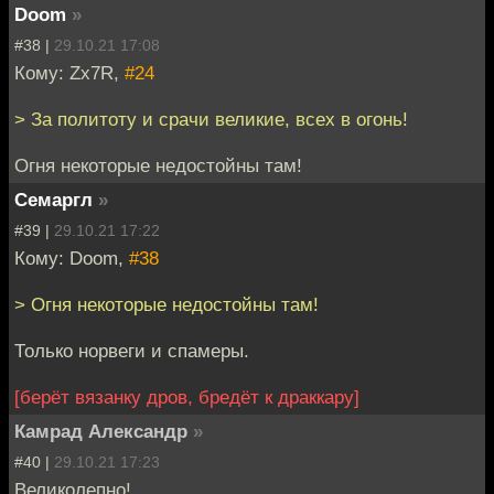
Doom
»
#38 |
29.10.21 17:08
Кому: Zx7R,
#24
> За политоту и срачи великие, всех в огонь!
Огня некоторые недостойны там!
Семаргл
»
#39 |
29.10.21 17:22
Кому: Doom,
#38
> Огня некоторые недостойны там!
Только норвеги и спамеры.
[берёт вязанку дров, бредёт к драккару]
Камрад Александр
»
#40 |
29.10.21 17:23
Великолепно!