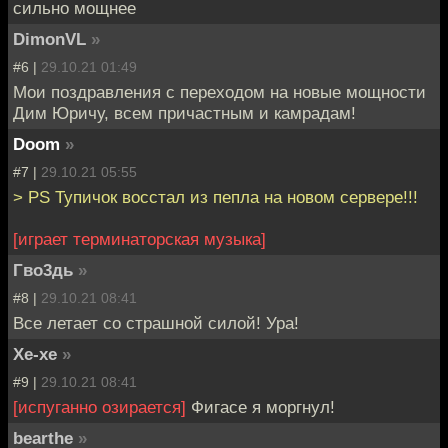
сильно мощнее
DimonVL
»
#6 |
29.10.21 01:49
Мои поздравления с переходом на новые мощности
Дим Юричу, всем причастным и камрадам!
Doom
»
#7 |
29.10.21 05:55
> PS Тупичок восстал из пепла на новом сервере!!!
[играет терминаторская музыка]
Гво3дь
»
#8 |
29.10.21 08:41
Все летает со страшной силой! Ура!
Хе-хе
»
#9 |
29.10.21 08:41
[испуганно озирается]
Фигасе я моргнул!
bearthe
»