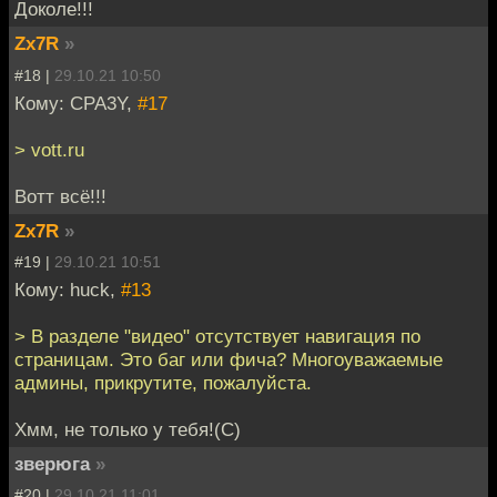
Доколе!!!
Zx7R
»
#18 |
29.10.21 10:50
Кому: CPA3Y,
#17
> vott.ru
Вотт всё!!!
Zx7R
»
#19 |
29.10.21 10:51
Кому: huck,
#13
> В разделе "видео" отсутствует навигация по
страницам. Это баг или фича? Многоуважаемые
админы, прикрутите, пожалуйста.
Хмм, не только у тебя!(С)
зверюга
»
#20 |
29.10.21 11:01