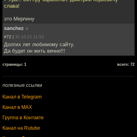
слава!
это Мерлину
sanchez
»
#72 |
30.10.21 11:52
Долгих лет любимому сайту.
Да будет он жить вечно!!!
cтраницы: 1
всего: 72
полезные ссылки
Канал в Telegram
Канал в MAX
Группа в Контакте
Канал на Rutube