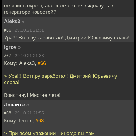
оглянись окрест, ага. и отчего не выдохнуть в
генераторе новостей?
Aleks3
»
#66 |
29.10.21 21:31
Ура!!! Вотт.ру заработал! Дмитрий Юрьевичу слава!
igrov
»
#67 |
29.10.21 21:33
Кому: Aleks3,
#66
> Ура!!! Вотт.ру заработал! Дмитрий Юрьевичу
слава!
Воистину! Многие лета!
Лепанто
»
#68 |
29.10.21 21:55
Кому: Doom,
#63
> При всём уважении - иногда вы там