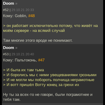
Doom
»
#52 |
29.10.21 20:33
Кому: Goblin,
#48
> он работает исключительно потому, что живёт на
моём сервере - на всякий случай
Там многие этого вроде не понимают.
Doom
»
#53 |
29.10.21 20:40
Кому: Пальтоконь,
#47
> И была их там тьма
> И боролись мы с ними увещеваниями грозными
> И не могли мы побороть полчища неграмотные
> И вотт пришёл Вотту конец за грехи их
Ну ты за всех-то не говори, были пограмотнее и
тебя там.