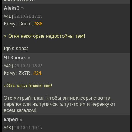
Aleks3
»
#41 |
29.10.21 17:23
Кому: Doom,
#38
> Огня некоторые недостойны там!
Ignis sanat
ЧГКшник
»
#42 |
29.10.21 18:38
Кому: Zx7R,
#24
>Это кара божия им!
Это хитрый план. Чтобы антиваксеры с вотта
переползли на тупичок, а тут-то их и черенкуют
всем кагалом!
карел
»
#43 |
29.10.21 19:17