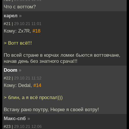
Что с воттом?
карел
»
#21 |
29.10.21 11:01
Кому: Zx7R,
#18
> Вотт всё!!!
По всей стране в корчах ломки бьются воттовчане,
начав день без знатного срача!!!
Doom
»
#22 |
29.10.21 11:12
Кому: Dedal,
#14
> блин, а я всё проспал)))
Встану рано поутру, Нюрке я своей вотру!
Макс-спб
»
#23 |
29.10.21 12:06