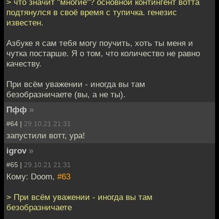
> что значит "многие"? основной контингент вотта
подтянулся в своё время с тупичка. генезис
известен.
Азбуке я сам тебя могу поучить, хоть ты меня и
чутка постарше. Я о том, что количество не равно
качеству.
При всём уважении - иногда вы там
безобразничаете (вы, а не ты).
Пфф
»
#64 |
29.10.21 21:31
запустили вотт, ура!
igrov
»
#65 |
29.10.21 21:31
Кому: Doom,
#63
> При всём уважении - иногда вы там
безобразничаете