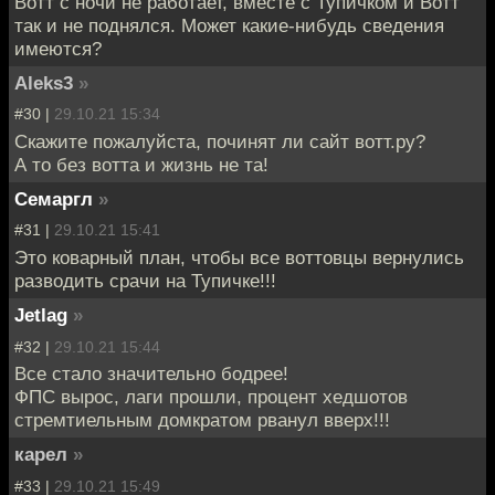
Вотт с ночи не работает, вместе с Тупичком и Вотт
так и не поднялся. Может какие-нибудь сведения
имеются?
Aleks3
»
#30 |
29.10.21 15:34
Скажите пожалуйста, починят ли сайт вотт.ру?
А то без вотта и жизнь не та!
Семаргл
»
#31 |
29.10.21 15:41
Это коварный план, чтобы все воттовцы вернулись
разводить срачи на Тупичке!!!
Jetlag
»
#32 |
29.10.21 15:44
Все стало значительно бодрее!
ФПС вырос, лаги прошли, процент хедшотов
стремтиельным домкратом рванул вверх!!!
карел
»
#33 |
29.10.21 15:49