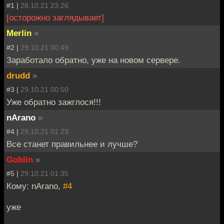
#1 |
28.10.21 23:26
[осторожно заглядывает]
Merlin
»
#2 |
29.10.21 00:49
Заработало обратно, уже на новом сервере.
drudd
»
#3 |
29.10.21 00:50
Уже обратно зажглося!!!
nArano
»
#4 |
29.10.21 01:23
Все станет правильнее и лучше?
Goblin
»
#5 |
29.10.21 01:35
Кому: nArano,
#4
уже