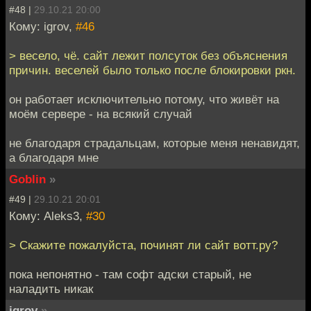
#48 |
29.10.21 20:00
Кому: igrov,
#46
> весело, чё. сайт лежит полсуток без объяснения
причин. веселей было только после блокировки ркн.
он работает исключительно потому, что живёт на
моём сервере - на всякий случай
не благодаря страдальцам, которые меня ненавидят,
а благодаря мне
Goblin
»
#49 |
29.10.21 20:01
Кому: Aleks3,
#30
> Скажите пожалуйста, починят ли сайт вотт.ру?
пока непонятно - там софт адски старый, не
наладить никак
igrov
»