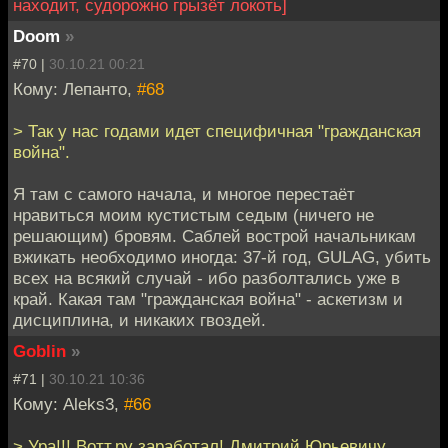
находит, судорожно грызёт локоть]
Doom
»
#70 |
30.10.21 00:21
Кому: Лепанто,
#68
> Так у нас годами идет специфичная "гражданская
война".
Я там с самого начала, и многое перестаёт
нравиться моим кустистым седым (ничего не
решающим) бровям. Саблей вострой начальникам
вжикать необходимо иногда: 37-й год, GULAG, убить
всех на всякий случай - ибо разболтались уже в
край. Какая там "гражданская война" - аскетизм и
дисциплина, и никаких гвоздей.
Goblin
»
#71 |
30.10.21 10:36
Кому: Aleks3,
#66
> Ура!!! Вотт.ру заработал! Дмитрий Юрьевичу