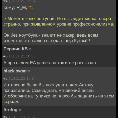
#4 |
11.11.21 12:24
Кому: R_M,
#1
> Может я конечно тупой. Но выглядит мягко говоря
странно, при заявленном уровне профессионализма.
Он без ноутбука - значит не хакер, ведь всем
известно что хаккер всегда с ноутбуком!!!
Першин КВ
»
#5 |
11.11.21 18:39
А про взлом EA games он так и не рассказал.
black swan
»
#6 |
13.11.21 16:14
Интересно было бы послушать чем Антону
понравились Семнадцать мгновений весны.
И обзорчик на тупичке не плохо бы заценить на этом
сериал.
firefog
»
#7 |
13.11.21 20:51