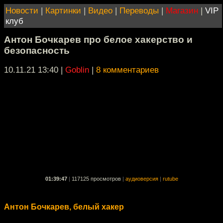
Новости
|
Картинки
|
Видео
|
Переводы
|
Магазин
|
VIP
клуб
Антон Бочкарев про белое хакерство и
безопасность
10.11.21 13:40
|
Goblin
|
8 комментариев
01:39:47
|
117125 просмотров
|
аудиоверсия
|
rutube
Антон Бочкарев, белый хакер