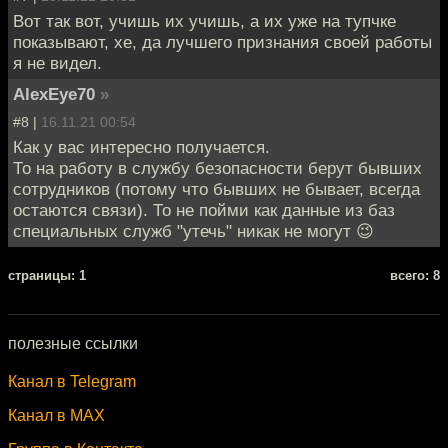
Вот так вот, учишь их учишь, а их уже на тупчке
показывают, хе, да лучшего признания своей работы
я не видел.
AlexEye70
»
#8 |
16.11.21 00:54
Как у вас интересно получается.
То на работу в службу безопасности берут бывших
сотрудников (потому что бывших не бывает, всегда
остаются связи). То не пойми как данные из баз
специальных служб "утечь" никак не могут 😉
cтраницы: 1
всего: 8
полезные ссылки
Канал в Telegram
Канал в MAX