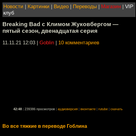
Новости
|
Картинки
|
Видео
|
Переводы
|
Магазин
|
VIP
клуб
Breaking Bad с Климом Жуковбергом —
пятый сезон, двенадцатая серия
11.11.21 12:03
|
Goblin
|
10 комментариев
42:48
|
239386 просмотров
|
аудиоверсия
|
вконтакте
|
rutube
|
скачать
Во все тяжкие в переводе Гоблина