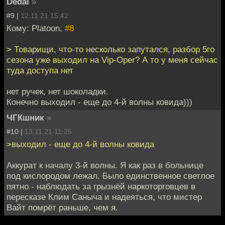
Dedal
»
#9 |
12.11.21 15:42
Кому: Platoon,
#8
> Товарищи, что-то несколько запутался, разбор 5го
сезона уже выходил на Vip-Oper? А то у меня сейчас
туда доступа нет
нет ручек, нет шоколадки.
Конечно выходил - еще до 4-й волны ковида)))
ЧГКшник
»
#10 |
13.11.21 11:25
>выходил - еще до 4-й волны ковида
Аккурат к началу 3-й волны. Я как раз в больнице
под кислородом лежал. Было единственное светлое
пятно - наблюдать за грызнёй наркоторговцев в
пересказе Клим Саныча и надеяться, что мистер
Вайт помрёт раньше, чем я.