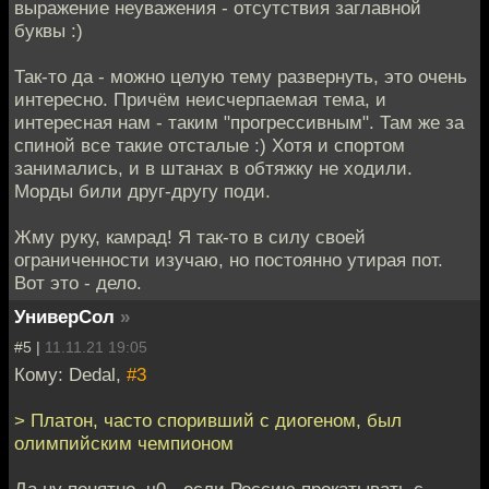
выражение неуважения - отсутствия заглавной
буквы :)
Так-то да - можно целую тему развернуть, это очень
интересно. Причём неисчерпаемая тема, и
интересная нам - таким "прогрессивным". Там же за
спиной все такие отсталые :) Хотя и спортом
занимались, и в штанах в обтяжку не ходили.
Морды били друг-другу поди.
Жму руку, камрад! Я так-то в силу своей
ограниченности изучаю, но постоянно утирая пот.
Вот это - дело.
УниверСол
»
#5 |
11.11.21 19:05
Кому: Dedal,
#3
> Платон, часто споривший с диогеном, был
олимпийским чемпионом
Да ну понятно, ч0 - если Россию прокатывать с