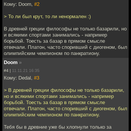
Кому: Doom,
#2
> То ли был крут, то ли ненормален :)
В древней греции философы не только базарили, но
и всякими спортами занимались - например
борьбой. Тоесть за базар в прямом смысле
отвечали. Платон, часто споривший с диогеном, был
олимпийским чемпионом по панкратиону.
Doom
»
#4 |
11.11.21 16:35
Кому: Dedal,
#3
> В древней греции философы не только базарили,
но и всякими спортами занимались - например
борьбой. Тоесть за базар в прямом смысле
отвечали. Платон, часто споривший с диогеном, был
олимпийским чемпионом по панкратиону.
Тебя бы в древние уже бы хлопнули только за