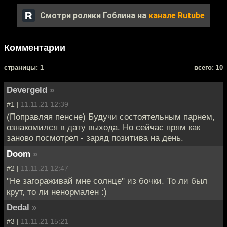
Смотри ролики Гоблина на
канале Rutube
Комментарии
cтраницы: 1
всего: 10
Devergeld
»
#1 |
11.11.21 12:39
(Поправляя пенсне) Будучи состоятельным парнем,
ознакомился в дату выхода. Но сейчас прям как
заново посмотрел - заряд позитива на день.
Doom
»
#2 |
11.11.21 12:47
"Не загораживай мне солнце" из бочки. То ли был
крут, то ли ненормален :)
Dedal
»
#3 |
11.11.21 15:21