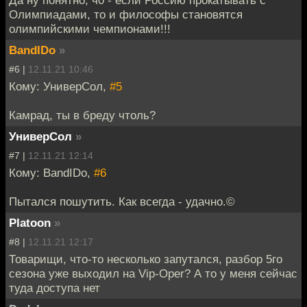
Олимпиадами, то и философы становятся
олимпийскими чемпионами!!!
BandIDo
»
#6 |
12.11.21 10:46
Кому: УниверСол,
#5
Камрад, ты в бреду чтоль?
УниверСол
»
#7 |
12.11.21 12:14
Кому: BandIDo,
#6
Пытался пошутить. Как всегда - удачно.©
Platoon
»
#8 |
12.11.21 12:17
Товарищи, что-то несколько запутался, разбор 5го
сезона уже выходил на Vip-Oper? А то у меня сейчас
туда доступа нет