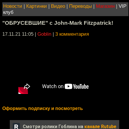
Новости
|
Картинки
|
Видео
|
Переводы
|
Магазин
|
VIP
клуб
"ОБРУСЕВШИЕ" с John-Mark Fitzpatrick!
17.11.21 11:05
|
Goblin
|
3 комментария
Оформить подписку и посмотреть
Смотри ролики Гоблина на
канале Rutube