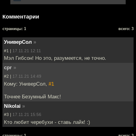
Комментарии
cтраницы: 1
всего: 3
УниверСол
»
#1 |
17.11.21 12:11
Мэл Гибсон! Но это, разумеется, не точно.
cpr
»
#2 |
17.11.21 14:49
Кому: УниверСол,
#1
Точнее Безумный Макс!
Nikolai
»
#3 |
17.11.21 15:56
Кто любит черебухи - ставь лайк! :)
cтраницы: 1
всего: 3