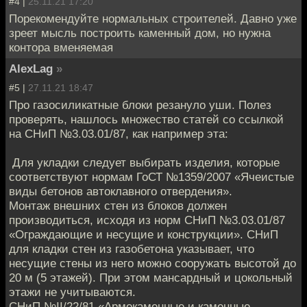
#4 |
25.11.21 17:20
Порекомендуйте нормальных строителей. Давно уже
зреет мысль построить каменный дом, но нужна
контора вменяемая
AlexLag
»
#5 |
27.11.21 18:47
Про газосиликатные блоки резануло уши. Полез
проверять, нашлось множество статей со ссылкой
на СНиП №3.03.01/87, как например эта:
Для укладки следует выбирать изделия, которые
соответствуют нормам ГоСТ №1359/2007 «Ячеистые
виды бетонов автоклавного отвердения».
Монтаж внешних стен из блоков должен
производиться, исходя из норм СНиП №3.03.01/87
«Ограждающие и несущие и конструкции». СНиП
для кладки стен из газобетона указывает, что
несущие стены из него можно сооружать высотой до
20 м (5 этажей). При этом мансардный и цокольный
этажи не учитываются.
СНиП №II/22/81 «Армокаменные и каменные