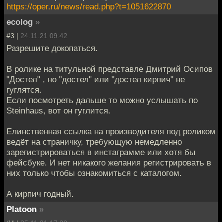
https://oper.ru/news/read.php?t=1051622870
ecolog
»
#3 |
24.11.21 09:42
Разрешите докопаться.
В ролике на титульной представле Дмитрий Осипов
"Достел" , но "достел" или "достел кирпич" не
гуглятся.
Если посмотреть дальше то можно услышать по
Steinhaus, вот он гуглится.
Елинственная ссылка на производителя под роликом
ведёт на страничку, требующую немедленно
зарегистрироваться в инстаграмме или хотя бы
фейсбуке. И нет никакого желания регистрировать в
них только чтобы ознакомиться с каталогом.
А кирпич годный.
Platoon
»