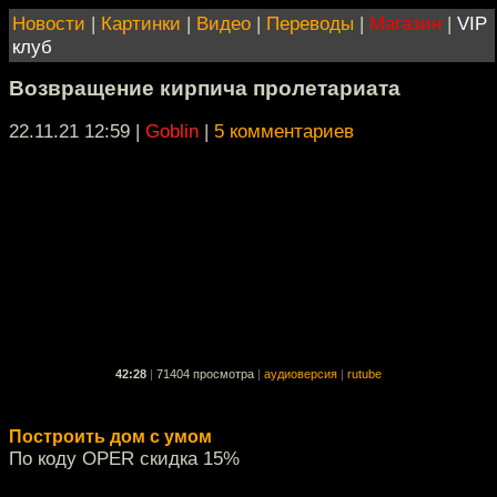
Новости
|
Картинки
|
Видео
|
Переводы
|
Магазин
|
VIP
клуб
Возвращение кирпича пролетариата
22.11.21 12:59
|
Goblin
|
5 комментариев
42:28
|
71404 просмотра
|
аудиоверсия
|
rutube
Построить дом с умом
По коду OPER скидка 15%