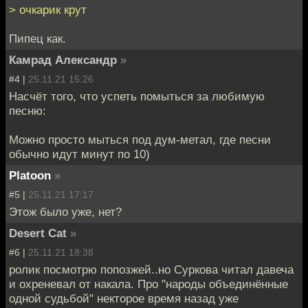
> очкарик крут
Пипец как.
Камрад Александр
»
#4 |
25.11.21 15:26
Насчёт того, что успеть помыться за любимую
песню:
Можно просто мыться под дум-метал, где песни
обычно идут минут по 10)
Platoon
»
#5 |
25.11.21 17:17
Этож было уже, нет?
Desert Cat
»
#6 |
25.11.21 18:38
ролик посмотрю попозжей..но Суркова читал давеча
и охреневал от накала. Про "народы объединённые
одной судьбой" некторое время назад уже