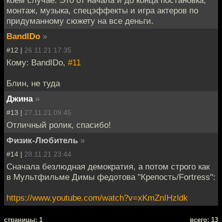
коем случае. Это от начала и до конца постановка,
монтаж, музыка, спецэффекты и игра актеров по
придуманному сюжету на все деньги.
BandIDo
»
#12 |
26.11.21 17:35
Кому: BandIDo,
#11
Блин, не туда
Джина
»
#13 |
27.11.21 09:45
Отличный ролик, спасибо!
Физик-Любитель
»
#14 |
28.11.21 23:44
Сначала безлюдная демократия, а потом строго как
в Мультфильме Димы федотова "Крепость/Fortress":
https://www.youtube.com/watch?v=xKmZnIHzldk
cтраницы: 1
всего: 13