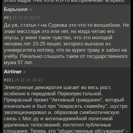
Барышня
»
#9 |
25.11.21 22:27
Да уж, статьи г-на Суркова это что-то волшебное. Не
знаю мессседж это или нет, но когда читаю его
опусы, у меня такое чувство, что это молодой
человек лет 23-25 пишет, которого выгнали из
университета потому, что он курил траву и забил на
учёбу. Печально слышать такое от государственного
мужа 57 лет.
Airliner
»
#10 |
26.11.21 10:41
Электронная демократия шагает во весь рост,
особенно в передовой Первопрестольной.
Прекрасный проект "Активный гражданин", который
изначально и был про "покрасить скамейку", шустро
эволюционировал и, образовав симбиотическую
связь с Мос.ру и антипандемийной политикой
удаленных голосований, поглотил публичные
слушания. Теперь это "общественные обсуждения" -