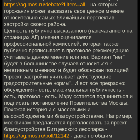
https://ag.mos.ru/debate?filters=all
- на которых
горожанин может высказать свое ценное мнение
относительно самых ближайших перспектив
застройки своего района.
Ценность публично высказанного (напечатанного на
страницах АГ) мнения оценивается
профессиональной комиссией, которая так же
публично прописывает в протоколе рекомендацию
учитывать данное мнение или нет. Вариант "нет"
будет в большинстве случаев относиться к
негативным мнениям и будет обоснован позицией
"проект застройки учитывает действующие
градостроительные нормы". И вот все прекрасно:
обсуждения - есть, максимальная публичность -
есть, протокол - есть. Мэру остается подчиниться и
подписать постановление Правительства Москвы.
Похожая история и с массовыми и
высокобюджетными благоустройствами. Например,
москвичам предлагается проголосовать за проект
благоустройства Битцевского лесопарка -
https://ag.mos.ru/poll/12142
- даже по общим