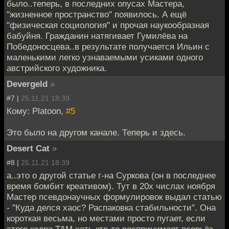
было..теперь, в последних опусах Мастера,
"жизненное пространство" появилось. А ещё
"физическая социология" и прочая наукообразная
бабуйня. Гражданин натягивает Гумилёва на
Победоносцева..в результате получается Ильин с
маленькими легко узнаваемыми усиками одного
австрийского художника.
Devergeld
»
#7 |
25.11.21 18:39
Кому: Platoon,
#5
Это было на другом канале. Теперь и здесь.
Desert Cat
»
#8 |
25.11.21 18:39
а..это о другой статье г-на Суркова (он в последнее
время бомбит креативом). Тут в 20х числах ноября
Мастер псевдонаучных формулировок выдал статью
- "Куда делся хаос? Распаковка стабильности". Она
короткая весьма, но местами просто пугает, если
этого кадра ТАМ хоть кто-то воспринимает всерьёз.