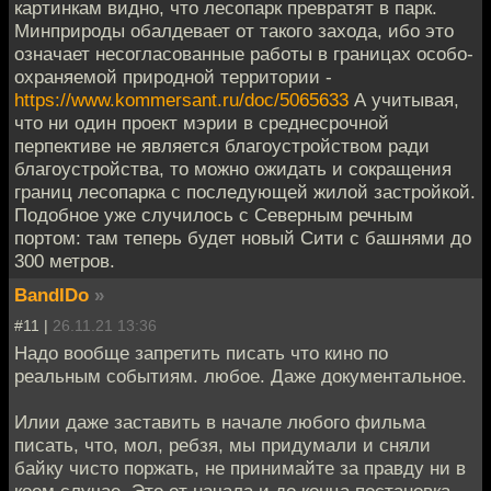
картинкам видно, что лесопарк превратят в парк.
Минприроды обалдевает от такого захода, ибо это
означает несогласованные работы в границах особо-
охраняемой природной территории -
https://www.kommersant.ru/doc/5065633
А учитывая,
что ни один проект мэрии в среднесрочной
перпективе не является благоустройством ради
благоустройства, то можно ожидать и сокращения
границ лесопарка с последующей жилой застройкой.
Подобное уже случилось с Северным речным
портом: там теперь будет новый Сити с башнями до
300 метров.
BandIDo
»
#11 |
26.11.21 13:36
Надо вообще запретить писать что кино по
реальным событиям. любое. Даже документальное.
Илии даже заставить в начале любого фильма
писать, что, мол, ребзя, мы придумали и сняли
байку чисто поржать, не принимайте за правду ни в