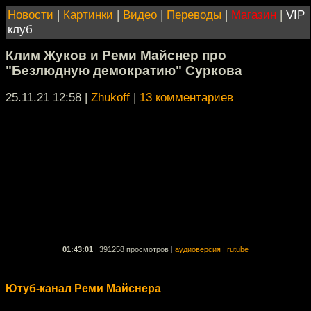
Новости
|
Картинки
|
Видео
|
Переводы
|
Магазин
|
VIP
клуб
Клим Жуков и Реми Майснер про
"Безлюдную демократию" Суркова
25.11.21 12:58
|
Zhukoff
|
13 комментариев
01:43:01
|
391258 просмотров
|
аудиоверсия
|
rutube
Ютуб-канал Реми Майснера