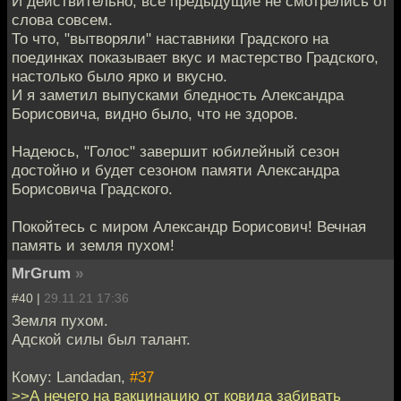
И действительно, все предыдущие не смотрелись от
слова совсем.
То что, "вытворяли" наставники Градского на
поединках показывает вкус и мастерство Градского,
настолько было ярко и вкусно.
И я заметил выпусками бледность Александра
Борисовича, видно было, что не здоров.
Надеюсь, "Голос" завершит юбилейный сезон
достойно и будет сезоном памяти Александра
Борисовича Градского.
Покойтесь с миром Александр Борисович! Вечная
память и земля пухом!
MrGrum
»
#40 |
29.11.21 17:36
Земля пухом.
Адской силы был талант.
Кому: Landadan,
#37
>>А нечего на вакцинацию от ковида забивать