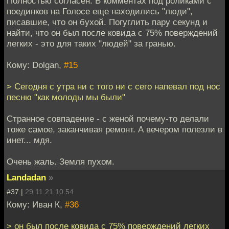
Полностью согласен. В комментах под роликами с
поединков на Голосе еще находились "люди",
писавшие, что он бухой. Погуглить пару секунд и
найти, что он был после ковида с 75% поверждений
легких - это для таких "людей" за гранью.
Кому: Dolgan,
#15
> Сегодня с утра ни с того ни с сего напевал под нос
песню "как молоды мы были"
Странное совпадение - с женой почему-то делали
тоже самое, заканчивая ремонт. А вечером полезли в
инет... мдя.
Очень жаль. Земля пухом.
Landadan
»
#37 |
29.11.21 10:54
Кому: Иван К,
#36
> он был после ковида с 75% поверждений легких