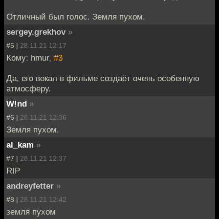
Отличный был голос. Земля пухом.
sergey.grekhov
»
#5 |
28.11.21 12:17
Кому: hmur,
#3
Да, его вокал в фильме создаёт очень особенную
атмосферу.
W!nd
»
#6 |
28.11.21 12:36
Земля пухом.
al_kam
»
#7 |
28.11.21 12:37
RIP
andreyfetter
»
#8 |
28.11.21 12:42
земля пухом