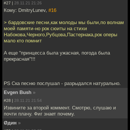
#27 |
28.11.21 21:26
Кому: DmitryLunev,
#16
> бардовские песни,как молоды мы были,по волнам
моей памяти-но рок сюиты на стихи
Набокова,Черного,Рубцова,Пастернака,рок оперы
мало кто помнит
А еще "принцесса была ужасная, погода была
прекрасная"!!!
PS Ска песню послушал - разрыдался натурально.
Evgen Bush
»
#28 |
28.11.21 21:54
Извините за второй коммент. Смотрю, слушаю и
почти плачу. Фиг знает почему.
Øдин
»