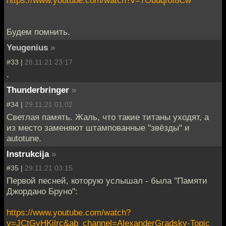
https://www.youtube.com/watch?v=7Obdqf6t8Cw
Будем помнить.
Yeugenius
»
#33 |
28.11.21 23:17
.
Thunderbringer
»
#34 |
29.11.21 01:02
Cветлая память. Жаль, что такие титаны уходят, а
из место заменяют штампованные "звёзды" и
autotune.
Instrukcija
»
#35 |
29.11.21 03:15
Первой песней, которую услышал - была "Памяти
Джордано Бруно":
https://www.youtube.com/watch?
v=JCtGyHKilrc&ab_channel=AlexanderGradsky-Topic