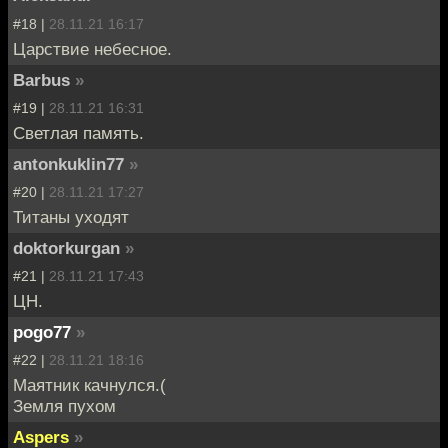
#18 |
28.11.21 16:17
Царствие небесное.
Barbus
»
#19 |
28.11.21 16:31
Светлая память.
antonkuklin77
»
#20 |
28.11.21 17:27
Титаны уходят
doktorkurgan
»
#21 |
28.11.21 17:43
ЦН.
pogo77
»
#22 |
28.11.21 18:16
Маятник качнулся.(
Земля пухом
Aspers
»