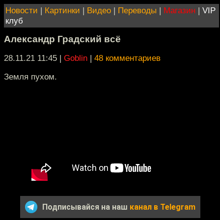
Новости
|
Картинки
|
Видео
|
Переводы
|
Магазин
|
VIP
клуб
Александр Градский всё
28.11.21 11:45
|
Goblin
|
48 комментариев
Земля пухом.
Подписывайся на наш
канал в Telegram