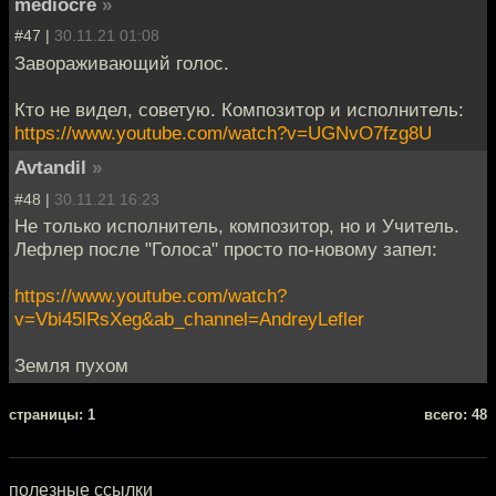
mediocre
»
#47 |
30.11.21 01:08
Завораживающий голос.
Кто не видел, советую. Композитор и исполнитель:
https://www.youtube.com/watch?v=UGNvO7fzg8U
Avtandil
»
#48 |
30.11.21 16:23
Не только исполнитель, композитор, но и Учитель.
Лефлер после "Голоса" просто по-новому запел:
https://www.youtube.com/watch?
v=Vbi45lRsXeg&ab_channel=AndreyLefler
Земля пухом
cтраницы: 1
всего: 48
полезные ссылки