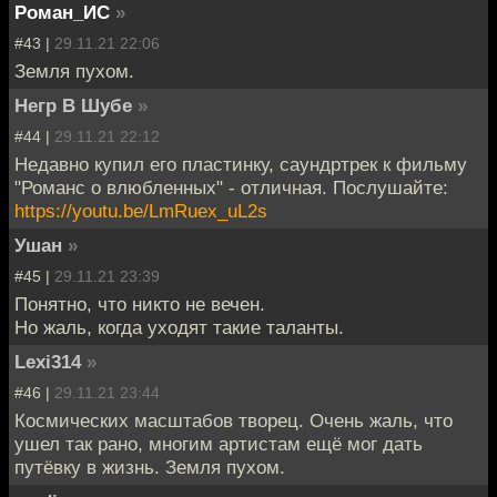
Роман_ИС
»
#43 |
29.11.21 22:06
Земля пухом.
Негр В Шубе
»
#44 |
29.11.21 22:12
Недавно купил его пластинку, саундртрек к фильму
"Романс о влюбленных" - отличная. Послушайте:
https://youtu.be/LmRuex_uL2s
Ушан
»
#45 |
29.11.21 23:39
Понятно, что никто не вечен.
Но жаль, когда уходят такие таланты.
Lexi314
»
#46 |
29.11.21 23:44
Космических масштабов творец. Очень жаль, что
ушел так рано, многим артистам ещё мог дать
путёвку в жизнь. Земля пухом.