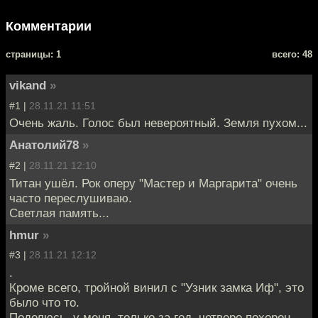
Комментарии
cтраницы: 1
всего: 48
vikand
»
#1 |
28.11.21 11:51
Очень жаль. Голос был невероятный. Земля пухом...
Анатолий78
»
#2 |
28.11.21 12:10
Титан ушёл. Рок оперу "Мастер и Маргарита" очень
часто переслушиваю.
Светлая память...
hmur
»
#3 |
28.11.21 12:12
.
Кроме всего, тройной винил с "Узник замка Иф", это
было что то.
Поделюсь, у меня, только за год, четверо похорон,