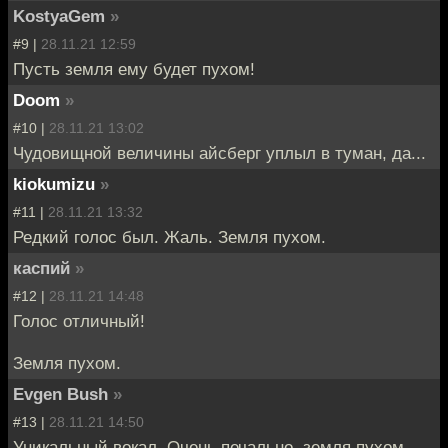
KostyaGem
»
#9 |
28.11.21 12:59
Пусть земля ему будет пухом!
Doom
»
#10 |
28.11.21 13:02
Чудовищной величины айсберг уплыл в туман, да...
kiokumizu
»
#11 |
28.11.21 13:32
Редкий голос был. Жаль. Земля пухом.
каспий
»
#12 |
28.11.21 14:48
Голос отличный!
Земля пухом.
Evgen Bush
»
#13 |
28.11.21 14:50
Уникальный вокал. Очень печально, земля пухом.