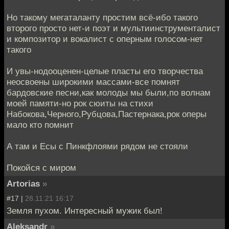
Но такому мегаталанту простим всё-ибо такого
второго просто нет-и поэт и мультиинструменталист
и композитор и вокалист с оперным голосом-нет
такого
И увы-нодооценен-целые пласты его творчества
неосвоены широкими массами-все помнят
бардовские песни,как молоды мы были,по волнам
моей памяти-но рок сюиты на стихи
Набокова,Черного,Рубцова,Пастернака,рок оперы
мало кто помнит
А там и Есы с Пинкфлоями рядом не стояли
Покойся с миром
Artorias
»
#17 |
28.11.21 16:17
Земля пухом. Интересный мужик был!
Aleksandr
»