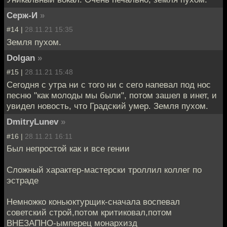
Серж-И
»
#14 |
28.11.21 15:35
Земля пухом.
Dolgan
»
#15 |
28.11.21 15:48
Сегодня с утра ни с того ни с сего напевал под нос
песню "как молоды мы были", потом зашел в инет, и
увидел новость, что Градский умер. Земля пухом.
DmitryLunev
»
#16 |
28.11.21 16:11
Был непростой как и все гении
Сложный характер-мастерски троллил коллег по
эстраде
Немножко коньюктурщик-сначала воспевал
советский строй,потом критиковал,потом
ВНЕЗАПНО-ымперец монархизд