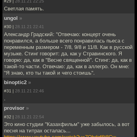
#29 |
28.11.21 22:25
Светлая память.
ungol
»
#30 |
28.11.21 22:41
Александр Градский: "Отвечаю: концерт очень
понравился, а больше всего понравилась пьеса с
переменным размером - 7/8, 9/8 и 11/8. Как в русской
музыке. Стинг говорит: да, как у Стравинского. Я
говорю: да, как в "Весне священной". Стинг: да, как в
такой-то части. Отвечаю: да, как в аллегро. Он мне:
"Я знаю, кто ты такой и чего стоишь".
binoptic2
»
#31 |
28.11.21 22:46
.
provisor
»
#32 |
28.11.21 22:54
Это кино студии "Казахфильм" уже забылось, а вот
песня на титрах осталась...