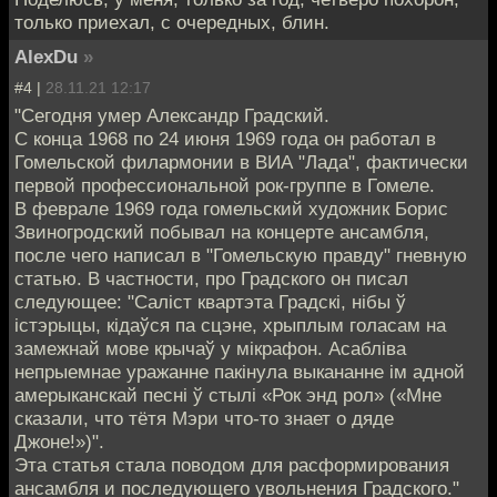
только приехал, с очередных, блин.
AlexDu
»
#4 |
28.11.21 12:17
"Сегодня умер Александр Градский.
С конца 1968 по 24 июня 1969 года он работал в
Гомельской филармонии в ВИА "Лада", фактически
первой профессиональной рок-группе в Гомеле.
В феврале 1969 года гомельский художник Борис
Звиногродский побывал на концерте ансамбля,
после чего написал в "Гомельскую правду" гневную
статью. В частности, про Градского он писал
следующее: "Саліст квартэта Градскі, нібы ў
істэрыцы, кідаўся па сцэне, хрыплым голасам на
замежнай мове крычаў у мікрафон. Асабліва
непрыемнае уражанне пакінула выкананне ім адной
амерыканскай песні ў стылі «Рок энд рол» («Мне
сказали, что тётя Мэри что-то знает о дяде
Джоне!»)".
Эта статья стала поводом для расформирования
ансамбля и последующего увольнения Градского."