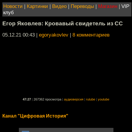
Новости
|
Картинки
|
Видео
|
Переводы
|
Магазин
|
VIP
клуб
Егор Яковлев: Кровавый свидетель из СС
05.12.21 00:43
|
egoryakovlev
|
8 комментариев
47:27
|
267362 просмотра
|
аудиоверсия
|
rutube
|
youtube
Канал "Цифровая История"