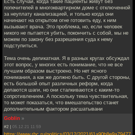
Есть случаи, когда такие пациенты живут без
попечителей в многоквартирном доме с отключенной
за неуплату канализацией, и только когда они
начинают на открытом огне готовить еду, к ним
вызывают врача. Это проблема, но, если человек
никого не пытается убить, покончить с собой, мы не
можем по закону без разрешения суда к нему
подступиться.
Тема очень деликатная. Я в разных кругах обсуждал
этот вопрос, у многих есть понимание, что не все
лучшим образом выстроено. Но нет ясного
понимания, а как же должно быть. С другой стороны,
есть большой опыт различных реформ, когда
делаются шаги, но они сталкиваются с каким-то
сопротивлением. А поскольку тема чувствительная,
то может показаться, что вмешательство станет
дополнительным фактором расшатывани
Goblin
»
#2 |
05.12.21 11:59
https://www.rbc.ru/politics/03/12/2021/61a90b8e9a79477