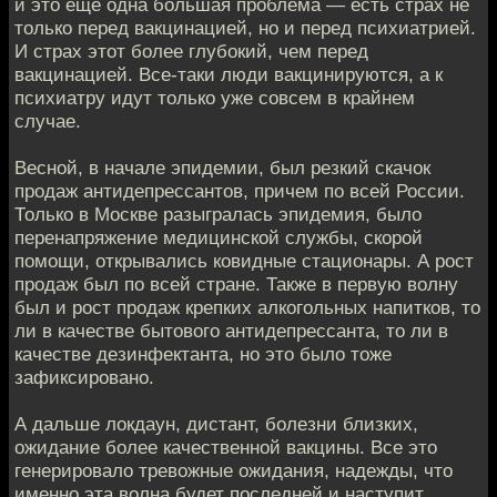
и это еще одна большая проблема — есть страх не
только перед вакцинацией, но и перед психиатрией.
И страх этот более глубокий, чем перед
вакцинацией. Все-таки люди вакцинируются, а к
психиатру идут только уже совсем в крайнем
случае.
Весной, в начале эпидемии, был резкий скачок
продаж антидепрессантов, причем по всей России.
Только в Москве разыгралась эпидемия, было
перенапряжение медицинской службы, скорой
помощи, открывались ковидные стационары. А рост
продаж был по всей стране. Также в первую волну
был и рост продаж крепких алкогольных напитков, то
ли в качестве бытового антидепрессанта, то ли в
качестве дезинфектанта, но это было тоже
зафиксировано.
А дальше локдаун, дистант, болезни близких,
ожидание более качественной вакцины. Все это
генерировало тревожные ожидания, надежды, что
именно эта волна будет последней и наступит