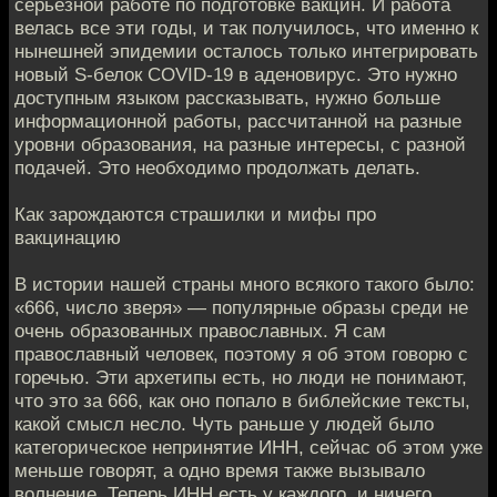
серьезной работе по подготовке вакцин. И работа
велась все эти годы, и так получилось, что именно к
нынешней эпидемии осталось только интегрировать
новый S-белок COVID-19 в аденовирус. Это нужно
доступным языком рассказывать, нужно больше
информационной работы, рассчитанной на разные
уровни образования, на разные интересы, с разной
подачей. Это необходимо продолжать делать.
Как зарождаются страшилки и мифы про
вакцинацию
В истории нашей страны много всякого такого было:
«666, число зверя» — популярные образы среди не
очень образованных православных. Я сам
православный человек, поэтому я об этом говорю с
горечью. Эти архетипы есть, но люди не понимают,
что это за 666, как оно попало в библейские тексты,
какой смысл несло. Чуть раньше у людей было
категорическое непринятие ИНН, сейчас об этом уже
меньше говорят, а одно время также вызывало
волнение. Теперь ИНН есть у каждого, и ничего