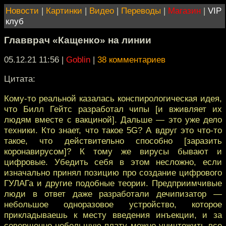
Новости
|
Картинки
|
Видео
|
Переводы
|
Магазин
|
VIP
клуб
Главврач «Кащенко» на линии
05.12.21 11:56
|
Goblin
|
38 комментариев
Цитата:
Кому-то реальной казалась конспирологическая идея,
что Билл Гейтс разработал чипы [и вживляет их
людям вместе с вакциной]. Дальше — это уже дело
техники. Кто знает, что такое 5G? А вдруг это что-то
такое, что действительно способно [заразить
коронавирусом]? К тому же вирусы бывают и
цифровые. Убедить себя в этом несложно, если
изначально принял позицию про создание цифрового
ГУЛАГа и другие подобные теории. Предприимчивые
люди в ответ даже разработали дечипизатор —
небольшое одноразовое устройство, которое
прикладываешь к месту введения инъекции, и за
совершенно небольшую плату можно уничтожить все