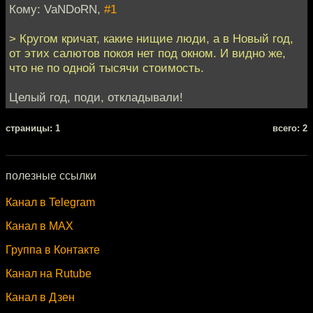
Кому: VaNDoRN,
#1
> Кругом кричат, какие нищие люди, а в Новый год,
от этих салютов покоя нет под окном. И видно же,
что не по одной тысячи стоимость.
Целый год, поди, откладывали!
cтраницы: 1
всего: 2
полезные ссылки
Канал в Telegram
Канал в MAX
Группа в Контакте
Канал на Rutube
Канал в Дзен