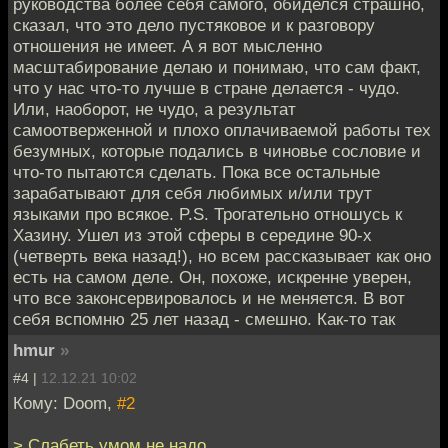
руководства более себя самого, обиделся страшно,
сказал, что это дело пустяковое и к разговору
отношения не имеет. А я вот мысленно
масштабирование делаю и понимаю, что сам факт,
что у нас что-то лучше в стране делается - чудо.
Или, наоборот, не чудо, а результат
самоотверженной и плохо оплачиваемой работы тех
безумных, которые подались в чиновье сословие и
что-то пытаются сделать. Пока все остальные
зарабатывают для себя любимых и/или трут
языками про всякое. P.S. Трогательно отношусь к
Хазину. Ушел из этой сферы в середине 90-х
(четверть века назад!), но всем рассказывает как оно
есть на самом деле. Он, похоже, искренне уверен,
что все законсервировалось и не меняется. В вот
себя вспомню 25 лет назад - смешно. Как-то так
hmur
»
#4 |
12.12.21 10:02
Кому: Doom,
#2
> Слабеть умом не надо.