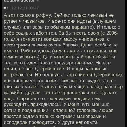
#3 |
12.12.21 03:47
А вот прямо в рифму. Сейчас только ленивый не
ругает чиновников. И все-то они идоты (в лучшем
случае) или воры (в обычном варианте). И только о
себе родных заботятся. За бытность свою (с 2006-
го, для точности) повидал массу чиновников, с
некоторыми знаком очень близко. Денег особых не
имеют. Работа адова (меня звали - отказался, мне
семью кормить). Да и интересы у большей части
тех, кого видел, как-то государственные. Не все
гении, не все Дзержинские. И овцы паршивые
встречаются. Но оглянусь, так гениев и Дзержинских
вне чиновьего сословия тоже как-то скудно, а вот
гнилых хватает. Вышел пару месяцев назад разговор
жаркий с другом. Тот все ярился как и что сделать
надо. Спросил его, сколькими людьми ему
руководить приходилось? У меня чуть меньше
сотни в подчинении - сплошной головняк, любая
простая задача только хитрыми маневрами и
исподволь проводится. У друга нет опыта