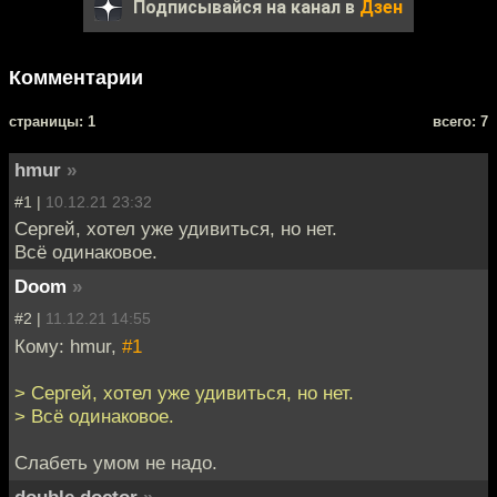
Подписывайся на канал в
Дзен
Комментарии
cтраницы: 1
всего: 7
hmur
»
#1 |
10.12.21 23:32
Сергей, хотел уже удивиться, но нет.
Всё одинаковое.
Doom
»
#2 |
11.12.21 14:55
Кому: hmur,
#1
> Сергей, хотел уже удивиться, но нет.
> Всё одинаковое.
Слабеть умом не надо.
double doctor
»