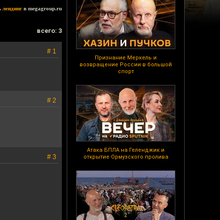
ь
лендинг
в megagroup.ru
всего: 3
# 1
Признание Меркель и
возвращение России в большой
спорт
# 2
Атака БПЛА на Геленджик и
# 3
открытие Ормузского пролива