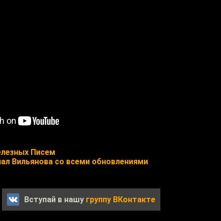
лезных Писем
нал Вильянова со всеми обновлениями
Вступай в нашу
группу ВКонтакте