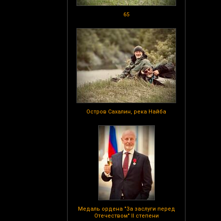
65
Остров Сахалин, река Найба
Медаль ордена "За заслуги перед
Отечеством" II степени