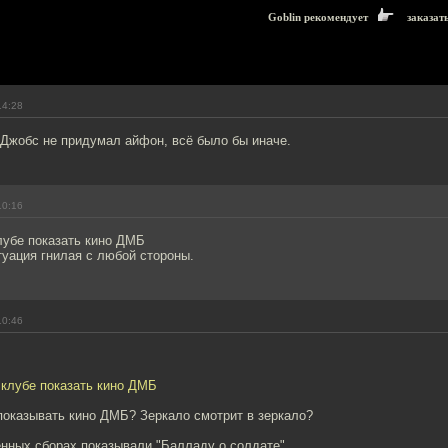
Goblin рекомендует
заказат
14:28
 Джобс не придумал айфон, всё было бы иначе.
10:16
лубе показать кино ДМБ
итуация гнилая с любой стороны.
10:46
 клубе показать кино ДМБ
показывать кино ДМБ? Зеркало смотрит в зеркало?
енных сборах показывали "Балладу о солдате".