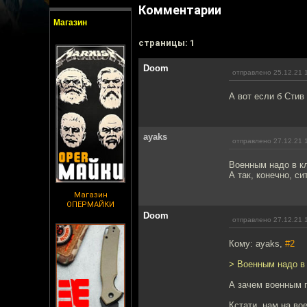
Комментарии
Магазин
cтраницы: 1
Doom
отправлено 25.12.21 
А вот если б Стив
ayaks
отправлено 27.12.21 
Военным надо в к
А так, конечно, с
Магазин
ОПЕРМАЙКИ
Doom
отправлено 27.12.21 
Кому: ayaks,
#2
> Военным надо в
А зачем военным 
Кстати, нам на во