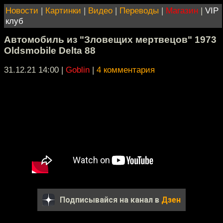
Новости
|
Картинки
|
Видео
|
Переводы
|
Магазин
|
VIP
клуб
Автомобиль из "Зловещих мертвецов" 1973
Oldsmobile Delta 88
31.12.21 14:00
|
Goblin
|
4 комментария
Подписывайся на канал в
Дзен