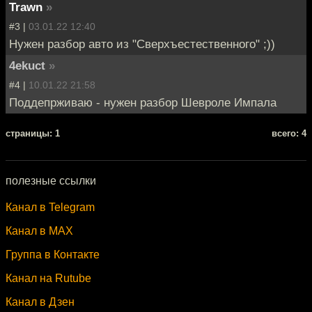
Trawn
»
#3 |
03.01.22 12:40
Нужен разбор авто из "Сверхъестественного" ;))
4ekuct
»
#4 |
10.01.22 21:58
Поддепрживаю - нужен разбор Шевроле Импала
cтраницы: 1
всего: 4
полезные ссылки
Канал в Telegram
Канал в MAX
Группа в Контакте
Канал на Rutube
Канал в Дзен