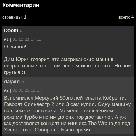
Комментарии
cтраницы: 1
всего: 4
Doom
»
#1 |
31.12.21 17:11
Отлично!
Дим Юрич говорит, что американские машины
непрактичные, и с этим невозможно спорить. Но они
крутые :)
dayvid
»
#2 |
02.01.22 12:17
Вспомнился Меркурий 50ого лейтенанта Кобретти.
Говорят Сильвестр 2 или 3 сам купил. Одну машину
на съемках раскокали. Момент с включением
режима Турбо многим до сих пор доставляет. А уж
как доставляет концепт из кинчика The Wraith да под
Secret Loser Озборна... Было время...