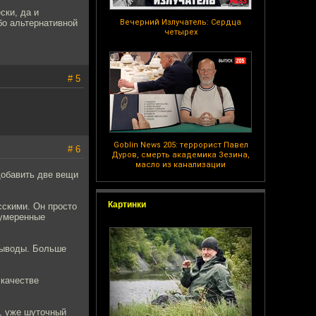
ски, да и
бо альтернативной
Вечерний Излучатель: Сердца
четырех
# 5
Goblin News 205: террорист Павел
# 6
Дуров, смерть академика Зезина,
масло из канализации
добавить две вещи
Картинки
сскими. Он просто
 умеренные
 выводы. Больше
 качестве
, уже шуточный