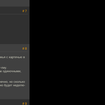
# 7
# 8
ужья с картечью в
-пиу.
ак одиночными,
нечно, но сколько
жно будет неделю-
# 9