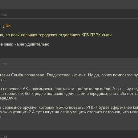
00:00
ец,
#5
ню, во всех больших городских отделениях КГБ ПЗРК были.
не знаю - мне удивительно
00:32
азин Семён порадовал. Гладкоствол - фигня. Ну да, обрез помпового р
гня.
н на основе АК - нажимаешь пальчиком - щёлк-щёлк-щёлк. А он - пиу-пиу
 в городских боях редко поливают длинными очередями, они либо вот т
чередями.
е серьёзное оружие, которым можно воевать. РПГ-7 будет эффектнее ко
можно утащить? А тут могут на себе утащить столько патронов, что мо
я.
00:38