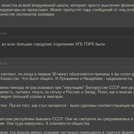
т зачистка всякой вооруженной швали, интернет просто выключен физиче
одераторы не пропускают. Может пропустят пару сообщений от лиц осо
качестве экспонатов зоопарка.
00:00
, во всех больших городских отделениях КГБ ПЗРК были.
00:00
 смотрел, но когда в первые 30 минут объясняются причины я бы хотел 
Казахстан. Что было общего. И Лукашенко и Назарбаев - националисты.
шенко никогда не рассказывал про "оккупацию" Белоруссии СССР или ру
орность, пытаясь тянуть за титьку и Россию и Запад. Плюс как и многие
 видел большой угрозы в змагарах.
тил. После того, как стул загорелся - были сделаны соответствующие
.
иатские республики бывшего СССР. Они не смотрели на средневековье в
ии. Они туда вернулись. К клановости общества.
ранах эта борьба между кланами частенько переходила в горячую форму