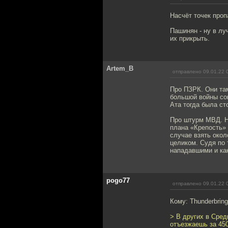
Насчёт точек проп
Пашинян - ну в лу
их прикрыть.
Artem_B
отправлено 09.01.22 
Про ПЗРК. Они там
большой войны со
Ата тогда была ст
Про штурм МВД. На
плана «Крепость» 
случае взять окол
целиком. Судя по 
нападавшими и ка
pogo77
отправлено 09.01.22 
Кому: Thunderbring
> В других в Сред
отъезжаешь за 450