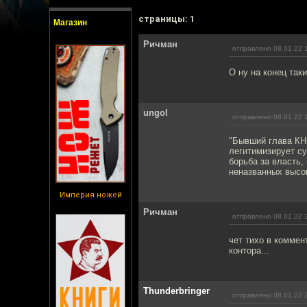
cтраницы: 1
Магазин
Ричман
отправлено 08.01.22 
О ну на конец так
ungol
отправлено 08.01.22 
"Бывший глава КН
легитимизирует су
борьба за власть,
неназванных высо
Империя ножей
Ричман
отправлено 08.01.22 
чет тихо в коммен
контора...
Thunderbringer
отправлено 08.01.22 