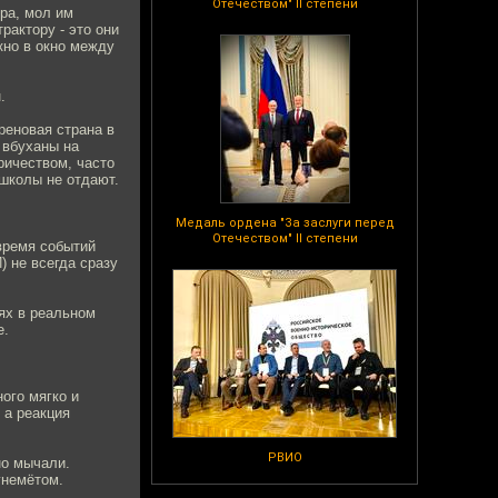
Отечеством" II степени
ра, мол им
рактору - это они
кно в окно между
.
реновая страна в
 вбуханы на
ричеством, часто
школы не отдают.
Медаль ордена "За заслуги перед
Отечеством" II степени
время событий
) не всегда сразу
тях в реальном
е.
ного мягко и
 а реакция
РВИО
но мычали.
гнемётом.