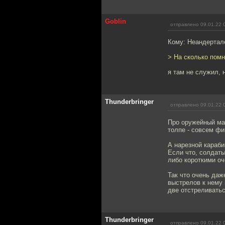
Goblin
отправлено 09.01.22 
Кому: Неандертал
> На сколько пом
я там не служил, 
Thunderbringer
отправлено 09.01.22 
Про оружейный маг
толпе - совсем фи
А нарезной караби
Если что, солдаты
либо короткими о
Так что очень даж
выстрелов к нему 
две отстреливатьс
Thunderbringer
отправлено 09.01.22 