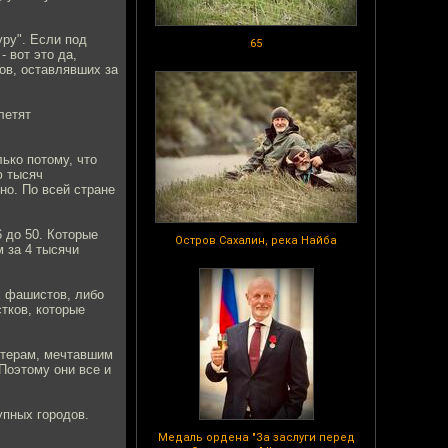
уру". Если под
65
 вот это да,
тов, оставлявших за
летят
ько потому, что
ю тысяч
но. По всей стране
 до 50. Которые
Остров Сахалин, река Найба
 за 4 тысячи
х фашистов, либо
тков, которые
пстерам, мечтавшим
Поэтому они все и
упных городов.
Медаль ордена "За заслуги перед