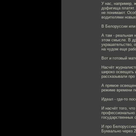
У нас, например, 
дофигища платят. 
не понимают. Особ
водителями новых 
В Белоруссии или
А там - реальная 
этом смысле. В др
украшательство, о
на чудом еще раб
Вот и готовый мат
Насчёт журналисти
широко освещать и
рассказывали про 
А прямое освещени
режиме времени п
Идеал - где-то по
И насчёт того, чт
профессионально 
государственных о
И про Белоруссию
Буквально через 2