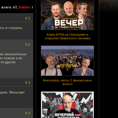
всего: 67,
Goblin
: 1
# 1
еть и слушать.
Атака БПЛА на Геленджик и
открытие Ормузского пролива
# 2
же окончательно
х кланов и их
те других
Клеопатра, часть 2: финансовое
# 3
болото
здали. Мельчает
# 4