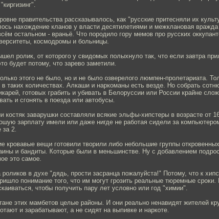
"киргизинг".
ровне правительства рассказывалось, как "русские притесняли их культ
ось нахождение кланов у власти десятилетиями и межклановая вражда -
всём остальном - враньё. Что породило гору мемов про русских оккупан
иверситеты, космодромы и больницы.
ышел ролик, от которого у свидомых полыхнуло так, что если завтра при
это будет потому, что зарево заметили.
олько этого не было, но и не было озверелого люмпен-пролетариата. Тол
т в таких количествах. Алкаши и наркоманы есть везде. Но собрать сотн
карей, готовых грабить и убивать в Белоруссии или России крайне слож
ать и сгонять в поезда или автобусы.
 костяк заварушки составляли всякие эльфы-хипстеры в возрасте от 16
ошую зарплату имели или даже нигде не работая сидели за компьютером
 за 2.
ие кровавые вещи готовили творили либо небольшие группы откровенны
аины и бандиты. Которые были в меньшинстве. Ну с добавлением подрос
ое это самое.
 роликов в духе "дядь, прости засранца пожалуйста!" Потому, что к хи
пришло понимание того, что им могут грозить реальные тюремные сроки. 
каиваться, чтобы получить пару лет условно или год "химии".
тане этих мамбетов целые районы. И они реально ненавидят жителей кр
ботают и зарабатывают, а не сидят на выпивке и наркоте.