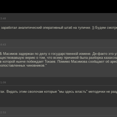
15:48
и заработал аналитический оперативный штаб на тупичке. )) Будем смотр
16:43
Б Масимов задержан по делу о государственной измене. Де-факто это у
ществовавшую верию о том, что всему причиной была разборка казахски
 в которой нынче побеждает Токаев. Помимо Масимова сообщают об арес
копоставленных чиновников."
21:09
тах. Видать этим сволочам которые "мы здесь власть" методички не ра
22:53