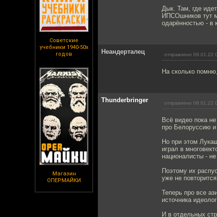
Дык. Там, где иде
ИПСОшников тут м
одарённостью - в 
Советские
учебники 1940-50х
Неандерталец
годов
отправлено 09.01.22 
На сколько помню
Thunderbringer
отправлено 09.01.22 
Всё видео пока не
про Белоруссию и 
Но при этом Лука
играл в многовект
националисты - не
Поэтому их распус
Магазин
уже не повторится
ОПЕРМАЙКИ
Теперь про все аз
источника идеолог
И в отдельных ст