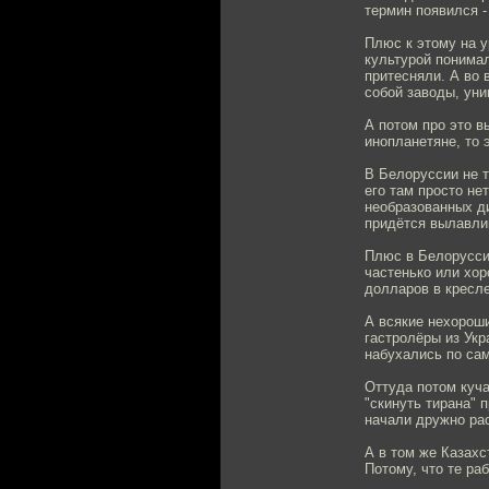
термин появился - 
Плюс к этому на у
культурой понимал
притесняли. А во 
собой заводы, ун
А потом про это в
инопланетяне, то 
В Белоруссии не т
его там просто не
необразованных ди
придётся вылавлив
Плюс в Белоруссии
частенько или хор
долларов в кресле
А всякие нехорош
гастролёры из Укр
набухались по сам
Оттуда потом куча
"скинуть тирана" 
начали дружно рас
А в том же Казахс
Потому, что те ра