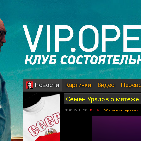
Картинки
Видео
Перев
Новости
Семён Уралов о мятеже 
08.01.22 15:20 |
Goblin
|
67 комментариев
»