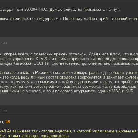
аганды - там 20000+ НКО. Думаю сейчас их прикрывать начнут.
чших традициях постмодерна же. По поводу лабораторий - хороший моме
00:49
, скорее всего, с советских времён остались. Идея была в том, что в с
юзные управления КГБ были в числе приоритетных целей для авиации п
олицей Казахской СССР) и, соответсвенно, дополнительно прикрывались 
 сколько знаю, в России в околотке минимум раз в год проводят учения
- это когда весь личный состав околотка вооружается и занимает кругов
оток штурмом можно минимум ротой спецназа и/или танком, который сл
тому, как легко «протестующие» захватили оружейки, часть командиров 
к минимум не мешала, а то и помогала штурмовать здания МВД и КНБ.
00:53
er,
#6
ней Азии бывает так - столица-дворец, в которой миллиарды вбуханы на
км, а там настоящее средневековье.