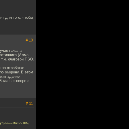
нт для того, чтобы
# 10
лучае начала
ротивника (Алма-
т.н. очаговой ПВО.
 по отработке
ую оборону. В этом
ожит здание
была в сговоре с
# 11
 украшательство,