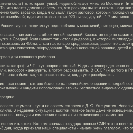
жители села (те, которые тупые), недолюбливают жителей Москвы и Пите
То, что платят далеко не всем, то, что расходы выше и пахать надо как т
енно было забавно, когда я слышал такой разговор, который проходил о
автомобилей, один из которых стоит 920 тысяч, другой - 1.7 миллиона.
 России глупые люди могут недолюбливать москвичей, питерцев, минчан
ненависть, связанная с объективной причиной. Казахстан еще не самая х
угих в Средней Азии бывает так - столица-дворец, в которой миллиарды
тъезжаешь за 450км, а там настоящее средневековье, разве что с элект
отающем советском оборудовании. Люди в непонятной рванине, детей в 
ериал для кровавого рубилова.
ки катастроф и ЧП - тут вопрос сложный. Надо ли непосредственно во 
ли, наоборот - цензурить, а потом рассказывать. В СССР (и до того в РИ
ЧП, часто было так, что рассказывали, когда уже разобрались.
е - все помнят, как оно было, когда полицейские операции в подробнос
оказывали и бандиты использовали это как бесплатное видеонаблюдени
середине.
о совсем не умеют - тут я не совсем согласен с Д.Ю. Уже учатся. Наваль
слили. В недавней ситуации с шахтой главное было даже не освещение,
рганов - посадки и изменения в законах и технических регламентах.
 вспомнить стоит. Вот там сначала государственные СМИ что-то невнят
-3 дня, когда приехали наши специалисты - начали жечь глаголом, что о