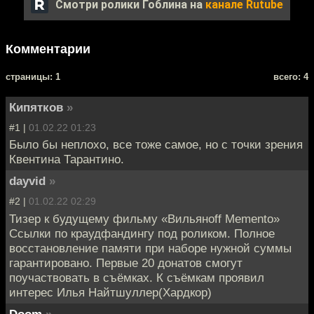
Смотри ролики Гоблина на
канале Rutube
Комментарии
cтраницы: 1
всего: 4
Кипятков
»
#1 |
01.02.22 01:23
Было бы неплохо, все тоже самое, но с точки зрения
Квентина Тарантино.
dayvid
»
#2 |
01.02.22 02:29
Тизер к будущему фильму «Вильяноff Memento»
Ссылки по краудфандингу под роликом. Полное
восстановление памяти при наборе нужной суммы
гарантировано. Первые 20 донатов смогут
поучаствовать в съёмках. К съёмкам проявил
интерес Илья Найтшуллер(Хардкор)
Doom
»