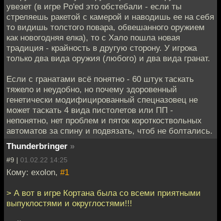
увезет (в игре Po'ed это обстебали - если ты
стреляешь ракетой с камерой и наводишь ее на себя
то видишь толстого повара, обвешанного оружием
как новогодняя елка), то c Хало пошла новая
традиция - крайность в другую сторону. У игрока
только два вида оружия (любого) и два вида гранат.
Если с гранатами всё понятно - 60 штук таскать
тяжело и неудобно, но почему здоровенный
генетически модифицированный спецназовец не
может таскать 4 вида пистолетов или ПП -
непонятно, нет проблем и пяток короткоствольных
автоматов за спину и подвязать, чтоб не болтались.
Thunderbringer
»
#9 |
01.02.22 14:25
Кому: exolon,
#1
> А вот в игре Кортана была со всеми приятными
выпуклостями и округлостями!!!