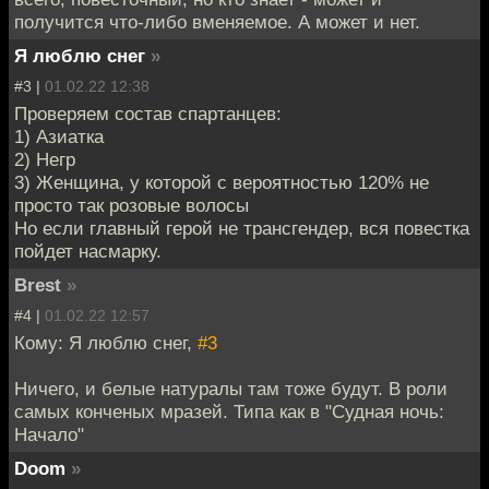
получится что-либо вменяемое. А может и нет.
Я люблю снег
»
#3 |
01.02.22 12:38
Проверяем состав спартанцев:
1) Азиатка
2) Негр
3) Женщина, у которой с вероятностью 120% не
просто так розовые волосы
Но если главный герой не трансгендер, вся повестка
пойдет насмарку.
Brest
»
#4 |
01.02.22 12:57
Кому: Я люблю снег,
#3
Ничего, и белые натуралы там тоже будут. В роли
самых конченых мразей. Типа как в "Судная ночь:
Начало"
Doom
»