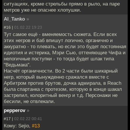
ситуациях, кроме стрельбы прямо в рыло, на паре
метров уже не опаснее хлопушки.
Al_Tanko
»
#16 |
01.02.22 19:23
Тут самое ещё - вменяемость сюжета. Если всех
этих негров и баб впишут логично, органично и
аккуратно - то плевать, но если это будет постоянная
идиотия и истерика, Мэри Сью, оттеняющие Чифа и
нелогичные поступки - то тогда будет шлак типа
"Ведьмака".
Насчёт органичности. Во 2 части были шикарный
негр, который вынужденно сражался вместе с
Арбитром против брутов, дочка адмирала, в Reach
была спартанка с протезом, которую в конце шакал
застрелил, колоритный венгр и т.д. Персонажи не
бесили, не отвлекали.
pepperov
»
#17 |
02.02.22 00:41
Кому: Sejio,
#13