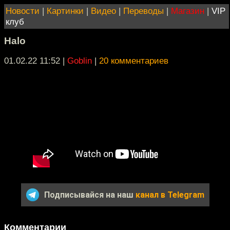
Новости
|
Картинки
|
Видео
|
Переводы
|
Магазин
|
VIP
клуб
Halo
01.02.22 11:52
|
Goblin
|
20 комментариев
Подписывайся на наш
канал в Telegram
Комментарии