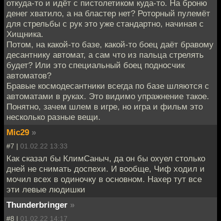
откуда-то и идёт с пистолетиком куда-то. На броню
денег хватило, а на бластер нет? Роторный пулемёт
для стрельбы с рук это уже стандартно, начиная с
Хищника.
Потом, на какой-то базе, какой-то боец даёт бравому
десантнику автомат, а сам что из пальца стрелять
будет? Или это специальный боец подносчик
автоматов?
Бравые космодесантники всегда по базе шляются с
автоматами в руках. Это видимо упражнение такое.
Понятно, зачем шлем в игре, но игра и фильм это
несколько разные вещи.
Mic29
»
#7 |
01.02.22 13:33
Как сказал бы КлимСаныч, да он бы охуел столько
дней не снимать доспехи. И вообще, Чиф ходил и
мочил всех в одиночку в основном. Нахер тут все
эти левые людишки
Thunderbringer
»
#8 |
01.02.22 14:17