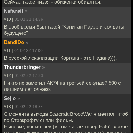
Cейчас такое низзя - обиженки обидятся.
Nafanail
»
#10 |
01.02.22 14:36
В своё время был такой "Капитан Пауэр и солдаты
будущего"
BandIDo
»
#11 |
01.02.22 17:00
В русской локализации Кортана - это Надана))).
Thunderbringer
»
#12 |
01.02.22 17:33
Никто не заметил АК74 на третьей секунде? 500 с
лишним лет однако.
Sejio
»
#13 |
01.02.22 18:34
С момента выхода Starcraft:BroodWar я мечтал, чтоб
по Старкрафту сняли фильм.
Ныне же, посмотрев (в том числе тизер Halo) всякое
разное, никакого желания увидеть фильм/сериал по