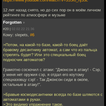
12 лет назад снято, но до сих пор он в моём личном
рейтинге по атмосфере и музыке
Forgotten
»
#20 |
02.02.22 21:36
Кому: slepets,
#6
>Потом, на какой-то базе, какой-то боец даёт
бравому десантнику автомат, а сам что из пальца
стрелять будет? Или это специальный боец
подносчик автоматов?
Грамотно соскочил с атаки: "Джонсон в атаку! - Сэр,
у меня нет оружия сэр, я отдал его коутому
спецназовцу сэр! - Так Джонсон сиди в окопе,
остальные в атаку!".
>Бравые космодесантники всегда по базе шляются с
автоматами в руках.
>Это видимо упражнение такое.