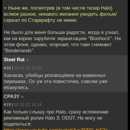
> Ныне же, посмотрев (в том числе тизер Halo)
всякое разное, никакого желания увидеть фильм/
сериал по Старкрафту не имею.
Не было для меня больше радости, когда я узнал,
как на корню зарубили экранизацию "Bioshock". На
этом фоне, однако, огорчает, что таки снимают
"Borderlands".
Steel Rat
»
#18 |
02.02.22 11:07
Хахахаа, убийцы розовощёкие на мамкиных
пирошках. Ох уж эта повесточка, совсем уже
ебанулись.
CPA3Y
»
#19 |
02.02.22 11:14
Как только слышу про Halo, сразу вспоминаю
рекламный ролик Halo 3: ODST. Не могу не
поделиться:
https://www.youtube.com/watch?v=3S5I0_hjS3c