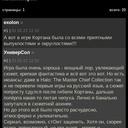
cтраницы: 1
всего: 20
exolon
»
#1 |
01.02.22 12:10
А вот в игре Кортана была со всеми приятными
выпуклостями и округлостями!!!
УниверСол
»
#2 |
01.02.22 12:32
Игра была очень хороша - мощный лор, увлекающий
сюжет, крепкая фантастика и всё вот это вот. Но есть
нюансы: даже в Halo: The Master Chief Collection так
и не перевели первые игры на русский язык, а сюжет
попросту сдулся после гибели Кортаны, дальше
попёрла какая-то лютая чепуха. Лично я банально
запутался в сюжетной ахинее.
Но до этого всё было просто расчудесно,
атмосферно и увлекательно.
Сериал, возможно, стОит заценить. Хотя он, скорее
всего, повесточный, но кто знает - может и