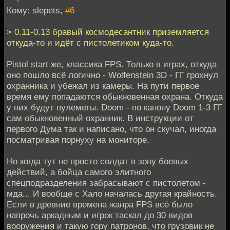
Кому: slepets,
#6
> 0.11-0.13 бравый космодесантник приземляется
откуда-то и идёт с пистолетиком куда-то.
Pistol start же, классика FPS. Только в играх, откуда
оно пошло всё логично - Wolfenstein 3D - ГГ грохнул
охранника и убежал из камеры. На пути первое
время ему попадаются обыкновенная охрана. Откуда
у них будут пулеметы. Doom - по канону Doom 1-3 ГГ
сам обыкновенный охранник. В инструкции от
первого Дума так и написано, что он скучал, иногда
посматривая порнуху на мониторе.
Но когда тут не просто солдат в зону боевых
действий, а бойца самого элитного
спецподразделения забрасывают с пистолетом -
мда... И вообще с Хало началась другая крайность.
Если в древние времена жанра FPS всё было
напрочь аркадным и игрок таскал до 30 видов
вооружения и такую гору патронов, что грузовик не