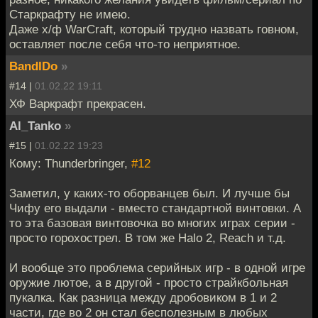
Старкрафту не имею.
Даже х/ф WarCraft, который трудно назвать говном,
оставляет после себя что-то неприятное.
BandIDo
»
#14 |
01.02.22 19:11
ХФ Варкрафт прекрасен.
Al_Tanko
»
#15 |
01.02.22 19:23
Кому: Thunderbringer,
#12
Заметил, у каких-то оборванцев был. И лучше бы
Чифу его выдали - вместо стандартной винтовки. А
то эта базовая винтовочка во многих играх серии -
просто горохострел. В том же Halo 2, Reach и т.д.
И вообще это проблема серийных игр - в одной игре
оружие лютое, а в другой - просто страйкбольная
пукалка. Как разница между дробовиком в 1 и 2
части, где во 2 он стал бесполезным в любых