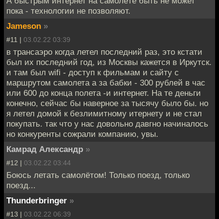
А быстрым интернет на самолёте быть не может
пока - технологии не позволяют.
Jameson
»
#11 |
03.02.22 03:39
в трансаэро когда летел последний раз, это кстати
был их последний год, из Москвы кажется в Иркутск.
и там был wifi - доступ к фильмам и сайту с
маршрутом самолета а за бабки - 300 рублей в час
или 600 до конца полета -и интернет. На те деньги
конечно, сейчас бы наверное за тысячу было бы. но
я летел домой к безлимитному итернету и не стал
покупать. так что у нас довольно давгно начиналось
но конкуренты сожрали компанию, увы.
Камрад Александр
»
#12 |
03.02.22 03:44
Боюсь летать самолётом! Только поезд, только
поезд...
Thunderbringer
»
#13 |
03.02.22 06:39