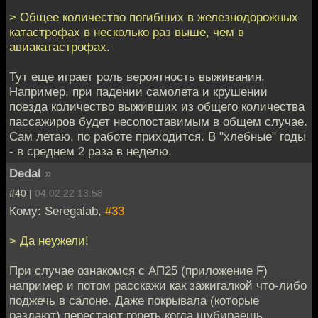
> Общее количество погибших в железнодорожных
катастрофах в несколько раз выше, чем в
авиакатастрофах.
Тут еще играет роль вероятность выживания.
Например, при падении самолета и крушении
поезда количество выживших из общего количества
пассажиров будет несопоставимым в общем случае.
Сам летаю, по работе приходится. В "хлебные" годы
- в среднем 2 раза в неделю.
Dedal
»
#40 |
04.02.22 13:58
Кому: Seregalab,
#33
> Да неужели!
При случае ознакомся с АП25 (приложение F)
например и потом расскажи как зажигалкой что-либо
поджечь в салоне. Даже покрывала (которые
раздают) перестают гореть когда шубираешь