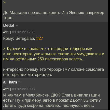
>
До Мальдив поезда не ходят. И в Японию например
тоже.
Dedal
»
#31 |
03.02.22 17:26
Кому: Seregalab,
#27
> Курение в самолете это сродни терроризму,
> но некоторые уникальные снежинки умудряются и
им на остальных 250 пассажиров класть.
интересно почему это терроризм? салоне самолета
нет горючих материалов.
al_kam
»
#32 |
03.02.22 18:12
И как там в Челябинске, ДЮ? Блага цивилизации
есть? Ну к примеру, авто в прокат дают? 3G сети?
Лететь туда скоро на неделю... волнуюсь весь.