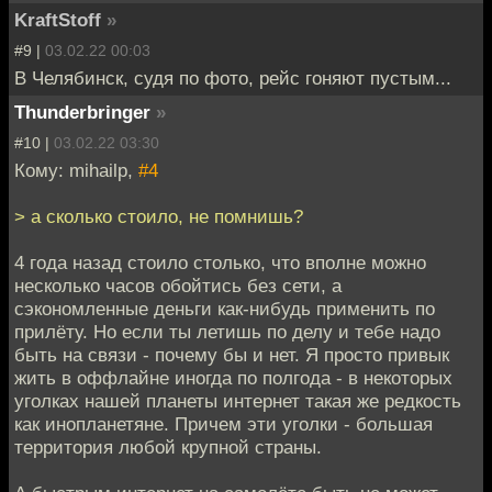
KraftStoff
»
#9 |
03.02.22 00:03
В Челябинск, судя по фото, рейс гоняют пустым...
Thunderbringer
»
#10 |
03.02.22 03:30
Кому: mihailp,
#4
> а сколько стоило, не помнишь?
4 года назад стоило столько, что вполне можно
несколько часов обойтись без сети, а
сэкономленные деньги как-нибудь применить по
прилёту. Но если ты летишь по делу и тебе надо
быть на связи - почему бы и нет. Я просто привык
жить в оффлайне иногда по полгода - в некоторых
уголках нашей планеты интернет такая же редкость
как инопланетяне. Причем эти уголки - большая
территория любой крупной страны.