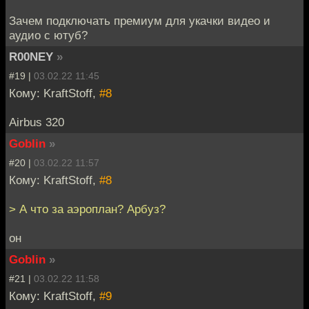
Зачем подключать премиум для укачки видео и
аудио с ютуб?
R00NEY
»
#19 |
03.02.22 11:45
Кому: KraftStoff,
#8
Airbus 320
Goblin
»
#20 |
03.02.22 11:57
Кому: KraftStoff,
#8
> А что за аэроплан? Арбуз?
он
Goblin
»
#21 |
03.02.22 11:58
Кому: KraftStoff,
#9