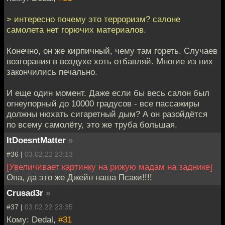
> интересно почему это терроризм? салоне
самолета нет горючих материалов.
Конечно, он же кирпичный, чему там гореть. Случаев
возгорания в воздухе хоть отбавляй. Многие из них
закончились печально.
И еще один момент. Даже если бы весь салон был
огнеупорный до 10000 градусов - все пассажиры
должны нюхать сигаретный дым? А он разойдётся
по всему самолёту, это же труба большая.
ItDoesntMatter
»
#36 |
03.02.22 23:13
[Увеличивает картинку на рижую мадам на заднике]
Опа, да это же Джейн наша Псаки!!!!
Crusad3r
»
#37 |
03.02.22 23:35
Кому: Dedal,
#31