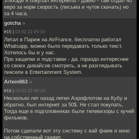
этихаде я покупал интернеты - давно - там отдал 40
евро за норм скорость (письма и чуток скачать) но
за 4 часа.
gotcha
»
#15 |
03.02.22 09:10
Летал в Париж на AirFrance, бесплатно работал
Whatsapp, можно было передавать только текст.
Хотелось бы и у нас.
Про защелки и подставки - да, гораздо интереснее
со своих дивайсов смотреть, а не разглядывать
пиксели в Entertainment System.
Artem663
»
#16 |
03.02.22 09:10
Несколько лет назад летел Аэрофлотом на Кубу и
обратно, был интернет за 50$. Не стал покупать.
Тогда еще в подголовниках были телевизоры с кучей
фильмов.
Потом сделали вот эту систему с вай фаем и кино
на собственный гаджет.