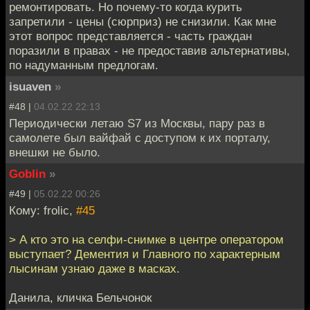
ремонтировать. Но почему-то когда курить
запретили - цены (сюрприз) не снизили. Как мне
этот вопрос представляется - часть граждан
поразили в правах - не предоставив альтернативы,
по надуманным предлогам.
isuaven
»
#48 |
04.02.22 22:13
Периодически летаю S7 из Москвы, пару раз в
самолете был вайфай с доступом к их порталу,
внешки не было.
Goblin
»
#49 |
05.02.22 00:26
Кому: frolic,
#45
> А кто это на селфи-снимке в центре оператором
выступает? Дементия и Главного по характерным
лысинам узнаю даже в масках.
Данила, кличка Бельчонок