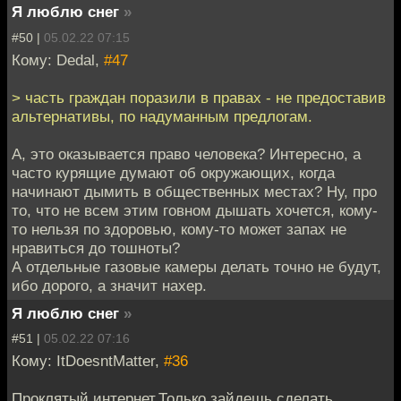
Я люблю снег
»
#50 |
05.02.22 07:15
Кому: Dedal,
#47
> часть граждан поразили в правах - не предоставив
альтернативы, по надуманным предлогам.
А, это оказывается право человека? Интересно, а
часто курящие думают об окружающих, когда
начинают дымить в общественных местах? Ну, про
то, что не всем этим говном дышать хочется, кому-
то нельзя по здоровью, кому-то может запах не
нравиться до тошноты?
А отдельные газовые камеры делать точно не будут,
ибо дорого, а значит нахер.
Я люблю снег
»
#51 |
05.02.22 07:16
Кому: ItDoesntMatter,
#36
Проклятый интернет.Только зайдешь сделать