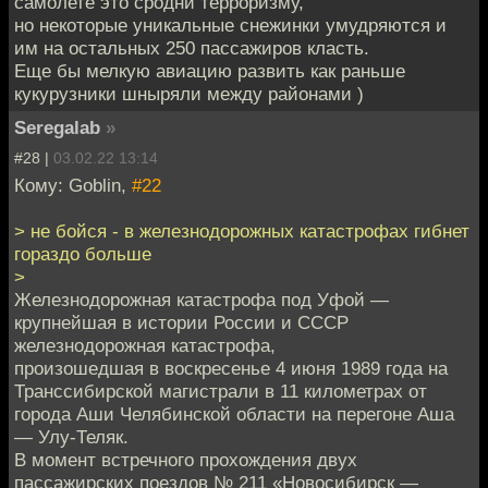
самолете это сродни терроризму,
но некоторые уникальные снежинки умудряются и
им на остальных 250 пассажиров класть.
Еще бы мелкую авиацию развить как раньше
кукурузники шныряли между районами )
Seregalab
»
#28 |
03.02.22 13:14
Кому: Goblin,
#22
> не бойся - в железнодорожных катастрофах гибнет
гораздо больше
>
Железнодорожная катастрофа под Уфой —
крупнейшая в истории России и СССР
железнодорожная катастрофа,
произошедшая в воскресенье 4 июня 1989 года на
Транссибирской магистрали в 11 километрах от
города Аши Челябинской области на перегоне Аша
— Улу-Теляк.
В момент встречного прохождения двух
пассажирских поездов № 211 «Новосибирск —