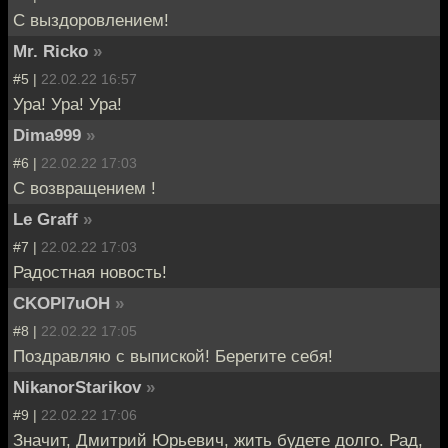
C выздоровлением!
Mr. Ricko
»
#5 |
22.02.22 16:57
Ура! Ура! Ура!
Dima999
»
#6 |
22.02.22 17:03
С возвращением !
Le Graff
»
#7 |
22.02.22 17:03
Радостная новость!
CKOPI7uOH
»
#8 |
22.02.22 17:05
Поздравляю с выпиской! Берегите себя!
NikanorStarikov
»
#9 |
22.02.22 17:06
Значит, Дмитрий Юрьевич, жить будете долго. Рад,