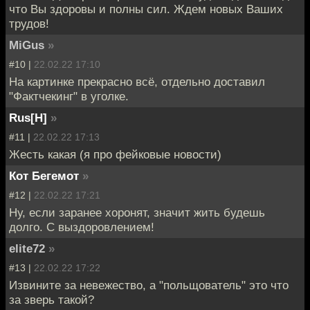
что Вы здоровы и полны сил. Ждем новых Ваших
трудов!
MiGus
»
#10 |
22.02.22 17:10
На картинке прекрасно всё, отдельно доставил
"Фактчекинг" в уголке.
Rus[H]
»
#11 |
22.02.22 17:13
Жесть какая (я про фейковые новости)
Кот Бегемот
»
#12 |
22.02.22 17:21
Ну, если заранее хоронят, значит жить будешь
долго. С выздоровлением!
elite72
»
#13 |
22.02.22 17:22
Извините за невежество, а "польщователь" это что
за зверь такой?