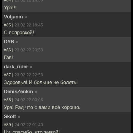
Ура!!!
Voljanin
»
#85 |
23.02.22 18:45
С поправкой!
DYB
»
#86 |
23.02.22 20:53
Гав!
dark_rider
»
#87 |
23.02.22 22:53
Здоровья! И больше не болеть!
DenisZenkin
»
#88 |
24.02.22 00:06
Ура! Рад что с вами всё хорошо.
Skolt
»
#89 |
24.02.22 01:40
Ну, спасибо, что живой!