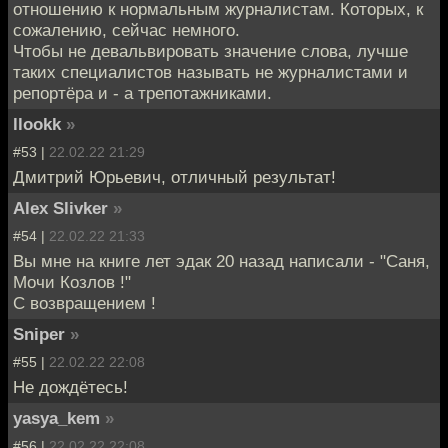
отношению к нормальным журналистам. Которых, к
сожалению, сейчас немного.
Чтобы не девальвировать значение слова, лучше
таких специалистов называть не журналистами и
репортёра и - а трепотажниками.
llookk
»
#53 |
22.02.22 21:29
Дмитрий Юрьевич, отличный результат!
Alex Slivker
»
#54 |
22.02.22 21:33
Вы мне на книге лет эдак 20 назад написали - "Cаня,
Мочи Козлов !"
С возвращением !
Sniper
»
#55 |
22.02.22 22:08
Не дождётесь!
yasya_kem
»
#56 |
22.02.22 22:08