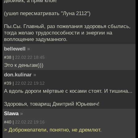
двойник, а прям клон!
(ушел пересматривать "Луна 2112")
Пы.Сы. Главный, раз пожелания здоровья сбылись,
тогда желаю трудоспособности и энергии на
воплощение задуманного.
bellewell
»
#38 |
22.02.22 18:45
Это к деньгам)))
don.kulinar
»
#39 |
22.02.22 19:12
А вдоль дороги мёртвые с косами стоят. И тишина...
Здоровья, товарищ Дмитрий Юрьевич!
Slawa
»
#40 |
22.02.22 19:16
> Доброжелатели, понятно, не дремлют.