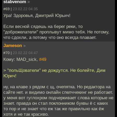
stabvenom
»
#69 |
23.02.22 04:35
Ура! Здоровья, Дмитрий Юрьич!
Если весной сядешь на берег реки, то
"доброжелатели" проплывут мимо тебя. Не потому,
что сдохли, а потому что оно всегда плавает.
Jameson
»
#70 |
23.02.22 04:47
Кому: MAD_sick,
#49
> "польЩователи" не дождутся. Не болейте, Дим
Юрич!
ну, на клаве з рядом с щ, очепятка. Но редактора на
сайте нет. и видимо онлайн спелччекинг не работает.
у меня вот гуглохром подчеркивает слова которые не
знает. правда он стал поклонником буквы ё с каких
то пор и не знает что еж так же правильно как ёж
хотя и не так красиво.