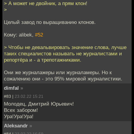
> А может не двойник, а прям клон!
>
Целый завод по выращиванию клонов.
Кому: alibek,
#52
> Чтобы не девальвировать значение слова, лучше
таких специалистов называть не журналистами и
репортёра и - а трепотажниками.
Они же журналажеры или журналамеры. Но к
сожалению они - это 95% мировой журналистики.
dimfal
»
#83 |
23.02.22 15:21
Молодец, Дмитрий Юрьевич!
Всех забором!
Ура!Ура!Ура!
Aleksandr
»
#84 |
23.02.22 16:59