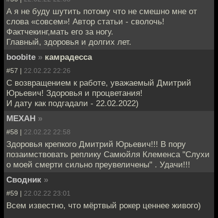
А я не буду шутить потому что не смешно мне от
слова «совсем»! Автор статьи - сволочь!
Фактчекинг,мать его за ногу.
Главный, здоровья и долгих лет.
boobite
»
камрадесса
#57 |
22.02.22 22:26
С возвращением к работе, уважаемый Дмитрий
Юрьевич! Здоровья и процветания!
И дату как подгадали - 22.02.2022)
MEXAH
»
#58 |
22.02.22 22:58
Здоровья крепкого Дмитрий Юрьевич!!! В пору
позаимствовать реплику Самюйля Клеменса "Слухи
о моей смерти сильно преувеличены" . Удачи!!!
Сводник
»
#59 |
22.02.22 23:01
Всем известно, что мёртвый рокер ценнее живого)