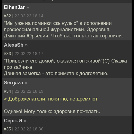
EihenJar
»
#32 |
22.02.22 18:14
"Мы уже на поминки скынулыс" в исполнении
профессианальной журналистики. Здоровья,
Дмитрий Юрьевич. Чтоб вас только так хоронили.
AlexaSh
»
#33 |
22.02.22 18:17
"Привезли его домой, оказался он живой"(С) Сказка
про зайчика
Данная заметка - это примета к долголетию.
Sergaza
»
#34 |
22.02.22 18:19
> Доброжелатели, понятно, не дремлют
Однако! Могу только здоровья пожелать.
Серж-И
»
#35 |
22.02.22 18:36