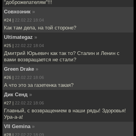
"доброжелателям"!!!
Совхозник
»
#24 |
22.02.22 18:04
Как там дела, на той стороне?
Ultimategaz
»
#25 |
22.02.22 18:04
Дмитрий Юрьевич как так то? Сталин и Ленин с
вами возвращается не стали?
Green Drake
»
#26 |
22.02.22 18:06
А что это за газетенка такая?
Дик Сенд
»
#27 |
22.02.22 18:06
Главный, с возвращением в наши ряды! Здоровья!
Ура-а-а!
VII Gemina
»
#28 |
22.02.22 18:09