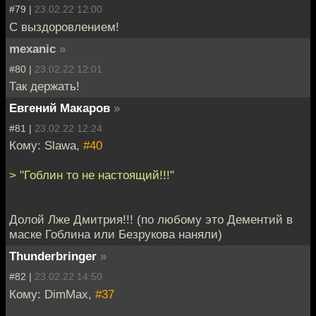
#79 |
23.02.22 12:00
С выздоровлением!
mexanic
»
#80 |
23.02.22 12:01
Так держать!
Евгений Макаров
»
#81 |
23.02.22 12:24
Кому: Slawa,
#40
> "Гоблин то не настоящий!!!"
Долой Лже Дмитрия!!! (по любому это Дементий в
маске Гоблина или Безрукова наняли)
Thunderbringer
»
#82 |
23.02.22 14:50
Кому: DimMax,
#37