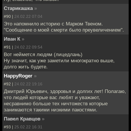
Старикашка
»
#90 |
24.02.22 07:04
Это напомнило историю с Марком Твеном.
"Сообщение о моей смерти было преувеличением".
Иван К
»
#91 |
24.02.22 09:54
Вот неймется людям (лицедлань)
Ну значит, как уже заметили многократно выше,
долго жить будете.
HappyRoger
»
#92 |
24.02.22 19:16
Дмитрий Юрьевич, здоровья и долгих лет! Полагаю,
что людей которые вас любят и уважают,
несравнимо больше тех ничтожеств которые
занимаются такими низкими пакостями.
Павел Кравцов
»
#93 |
25.02.22 16:31