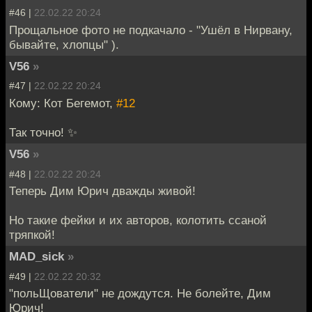
#46 |
22.02.22 20:24
Прощальное фото не подкачало - "Ушёл в Нирвану,
бывайте, хлопцы" ).
V56
»
#47 |
22.02.22 20:24
Кому: Кот Бегемот,
#12
Так точно! ✨
V56
»
#48 |
22.02.22 20:24
Теперь Дим Юрич дважды живой!
Но такие фейки и их авторов, колотить ссаной
тряпкой!
MAD_sick
»
#49 |
22.02.22 20:32
"польЩователи" не дождутся. Не болейте, Дим
Юрич!