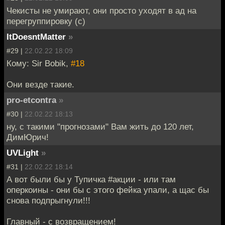
Чекисты не умирают, они просто уходят в ад на
перегруппировку (с)
ItDoesntMatter
»
#29 |
22.02.22 18:09
Кому: Sir Bobik,
#18
Они везде такие.
pro-etcontra
»
#30 |
22.02.22 18:13
ну, с такими "прогнозами" Вам жить до 120 лет,
ДимЮрич!
UVLight
»
#31 |
22.02.22 18:14
А вот были бы у Тупичка #акции - или там
оперкоины - они бы с этого фейка упали, а щас бы
снова подпрыгнули!!!
Главный - с возвращением!