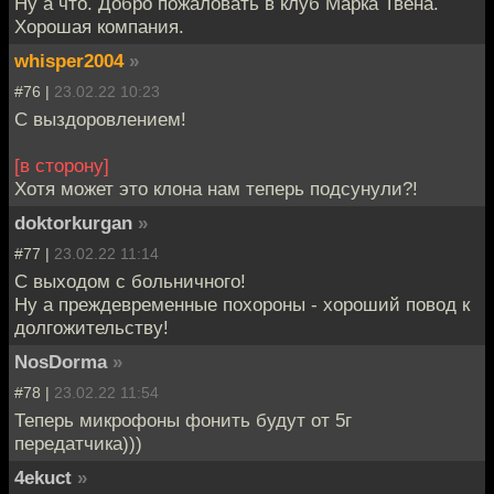
Ну а что. Добро пожаловать в клуб Марка Твена.
Хорошая компания.
whisper2004
»
#76 |
23.02.22 10:23
С выздоровлением!
[в сторону]
Хотя может это клона нам теперь подсунули?!
doktorkurgan
»
#77 |
23.02.22 11:14
С выходом с больничного!
Ну а преждевременные похороны - хороший повод к
долгожительству!
NosDorma
»
#78 |
23.02.22 11:54
Теперь микрофоны фонить будут от 5г
передатчика)))
4ekuct
»