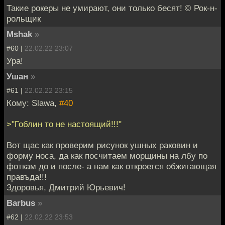
Такие рокеры не умирают, они только бесят! © Рок-н-
рольщик
Mshak
»
#60 |
22.02.22 23:07
Ура!
Ушан
»
#61 |
22.02.22 23:15
Кому: Slawa,
#40
>"Гоблин то не настоящий!!!"
Вот щас как проверим рисунок ушных раковин и
форму носа, да как посчитаем морщины на лбу по
фоткам до и после- а нам как откроется обжигающая
правъда!!!
Здоровья, Дмитрий Юрьевич!
Barbus
»
#62 |
22.02.22 23:53