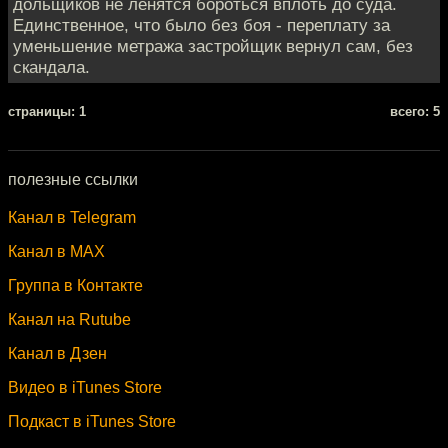
дольщиков не ленятся бороться вплоть до суда.
Единственное, что было без боя - переплату за
уменьшение метража застройщик вернул сам, без
скандала.
cтраницы: 1
всего: 5
полезные ссылки
Канал в Telegram
Канал в MAX
Группа в Контакте
Канал на Rutube
Канал в Дзен
Видео в iTunes Store
Подкаст в iTunes Store