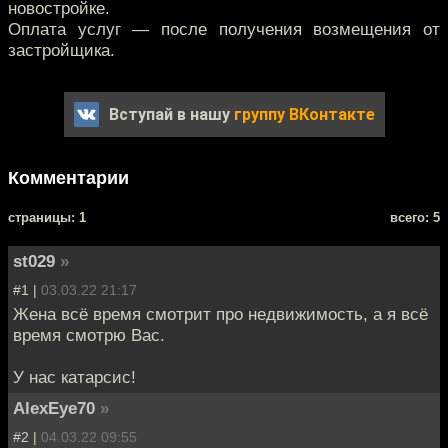
новостройке.
Оплата услуг — после получения возмещения от
застройщика.
Вступай в нашу
группу ВКонтакте
Комментарии
cтраницы: 1
всего: 5
st029
»
#1 |
03.03.22 21:17
Жена всё время смотрит про недвижимость, а я всё
время смотрю Вас.
У нас катарсис!
AlexEye70
»
#2 |
04.03.22 09:55