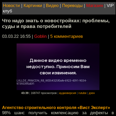
Новости
|
Картинки
|
Видео
|
Переводы
|
Магазин
|
VIP
клуб
Что надо знать о новостройках: проблемы,
суды и права потребителей
03.03.22 16:55
|
Goblin
|
5 комментариев
43:39
|
168747 просмотров
|
аудиоверсия
|
rutube
|
дзен
Агентство строительного контроля «Вист Эксперт»
98% шанс получить компенсацию за дефекты в