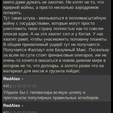
никто даже думать не захотел. Не хотят не то, что
ядерной войны, а просто несколько аэродромов
потерять.
Тут такая штука - ввязываться в полномасштабную
войну с государствами, которые могут просто
уничтожить твою страну полностью как-то совсем
плохая идея. А на это хватит сил и у Китая. У нас
хватит ракет, чтобы унасекомить половину планеты.
В общем приемлимый ущерб тут не получается.
Получается Фаллаут или Безумный Макс. Поскольку
за всем по сути стоят финансовые олигархи, им не
очень-то хочется оказаться в новом дивном мире в
котором не то, что доллары, а золото разве что на
материал для мисок и грузила пойдет.
RedAlex
»
#30 |
11.03.22 07:24
Убрали бы с телевизора всякую шляпу и
пригласили популярных правильных ютюберов.
RedAlex
»
#31 |
11.03.22 08:09