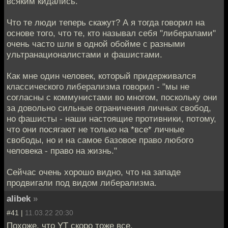
всяким кидались.
Что те люди теперь скажут? А я тогда говорил на
основе того, что те, кто называл себя "либералами"
очень часто шли в одной обойме с разными
ультранационалистами и фашистами.
Как мне один человек, который придерживался
классического либерализма говорил - "мы не
согласны с коммунистами во многом, поскольку они
за довольно сильные ограничения личных свобод,
но фашисты - наши настоящие противники, потому,
что они посягают не только на *все* личные
свободы, но и на самое базовое право любого
человека - право на жизнь."
Сейчас очень хорошо видно, что на западе
продвигали под видом либерализма.
alibek
»
#41 |
11.03.22 20:30
Похоже, что YT скоро тоже все.