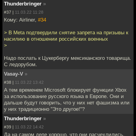
Thunderbringer
»
#37 |
11.03.22 11:28
Кому: Airliner,
#34
> В Meta подтвердили снятие запрета на призывы к
насилию в отношении российских военных
>
Надо послать к Цукербергу мексиканского товарища.
С ледорубом.
Vasay-V
»
#38 |
11.03.22 13:42
А тем временем Microsoft блокирует функции Xbox
за использование русского языка в Европе. Они и
дальше будут говорить, что у них нет фашизма или
у них традиционно "Это другое!"?
Thunderbringer
»
#39 |
11.03.22 14:42
Да на самом деле хорошо, что они расчехлились.