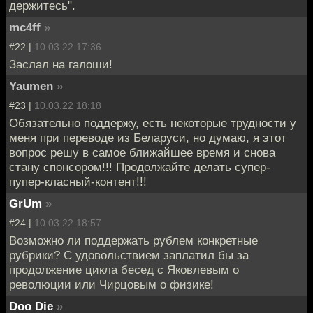
держитесь".
mc4ff
»
#22 |
10.03.22 17:36
Заслал на галоши!
Yaumen
»
#23 |
10.03.22 18:18
Обязательно поддержу, есть некоторые трудности у
меня при переводе из Беларуси, но думаю, я этот
вопрос решу в самое ближайшее время и снова
стану спонсором!!! Продолжайте делать супер-
пупер-класный-контент!!!
GrUm
»
#24 |
10.03.22 18:57
Возможно ли поддержать рублем конкретные
рубрики? С удовольствием заплатил бы за
продолжение цикла бесед с Яковлевым о
революции или Чирцовым о физике!
Doo Die
»