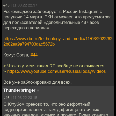
#45 |
11.03.22 22:37
Роскомнадзор заблокирует в России Instagram с
полуночи 14 марта. РКН отмечает, что предусмотрел
для пользователей «дополнительные 48 часов
переходного периода».
https://www.rbc.ru/technology_and_media/11/03/2022/62
2b82ea9a794703dac5672b
Кому: Corsa,
#44
> Что-то у меня канал RT вообще не открывается.
>
https://www.youtube.com/user/RussiaToday/videos
Всё уже заблокировано для всех.
Thunderbringer
»
#46 |
11.03.22 23:15
С Ютубом хреново то, что оно дефолтный
видеоархив планеты, там дофигища отличных
научных каналов, музыки и прочего. Будет хреново