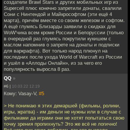
создатели Brawl Stars и других мобильных игр из
Supercell плюс конечно запретили донаты, свалили
Сони с Нинтендой и Майкрософтом (эти ещё 4
марта), причём вместе со своим железом и софтом.
А ещё глумясь Близарды заявили о скидках для
WoW'чика всем кроме России и Белоруссии (только
в очередной раз глумясь покрутили кукишем с
маслом напомнив о запрете на донаты и подписки
для варкрафта). Вот только народ плюнул на
последних после ухода World of Warcraft из России
и ушёл в «Аллоды Онлайн», из за чего его
популярность выросла 8 раз.
QQ
»
#6 |
10.03.22 12:19
Кому: Vasay-V,
#5
> Не понимаю я этих демаршей (фильмы, ролики,
игры, жратва) - им деньги не нужны или в случае с
фильмами да играми они не хотят попытаться свою
точку зрения пропихнуть? Это же всё не логично!