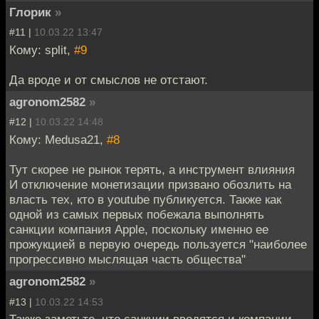
Глорик
»
#11 |
10.03.22 13:47
Кому: split,
#9
Да вроде и от смыслов не отстают.
agronom2582
»
#12 |
10.03.22 14:48
Кому: Medusa21,
#8
Тут скорее не рынок терять, а инструмент влияния
И отключение монетизации призвано обозлить на
власть тех, кто в youtube публикуется. Также как
одной из самых первых побежала выполнять
санкции компания Apple, поскольку именно ее
прожукцией в первую очередь пользуется "наиболее
прогрессивно мыслящая часть общества"
agronom2582
»
#13 |
10.03.22 14:53