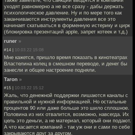
Также заметьте, что санкции вводятся и компании
уходят равномерно а не все сразу - дабы держать
психологическое давление. Ну и по мере того как
заканчиваются инструменты давления все это
начинает скатываться в форменную истерику и цирк
(блокировка презентаций apple, запрет котеек и т.д.)
runer
»
#14 |
10.03.22 15:08
Мне кажется, пришло время показать в кинотеатрах
Властелина колец в смешном переводе, и денег бы
занесли и общее настроение подняли.
Taron
»
#15 |
10.03.22 15:12
Жаль, что денежной поддержки лишаются каналы с
правильной и нужной информацией. Но остальные
процентов 90 или даже больше это шило сплошное.
Половина из них отвалится, возможно, навсегда. Их
цель это деньги, а не материал, который они подают.
А что касается компаний - так уж они и сами по себе
закрываются друг за другом.