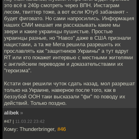
это всё в 240p смотреть через ВПН. Инстаграм
лесом, твиттер тоже, а вот если Ютуб забананят -
будет фиговато. Но сами напросились. Информация
наших СМИ мешает им рассказывать какие мы
звери и какие украинцы пушистые. Простые
украинцы разные, но "Навоз" даже в США признали
нацистами, а та же Мета решила разрешить их
прославлять как "защитников Украины" а тут вдруг
RT или кто покажет интервью с местными жителями
с английским переводом и доказательствами их
"героизма".
Кстати они решили чуток сдать назад, мол разрешат
только на Украине, наверное после того, как в
беззубой ООН таки высказали "фи" по поводу их
действий. Только поздно.
alibek
»
#47 |
11.03.22 23:42
Кому: Thunderbringer,
#46