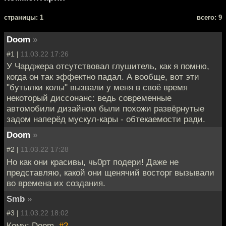
cтраницы: 1
всего: 9
Doom
»
#1 |
11.03.22 17:26
У Чарджера отсутствовал глушитель, как я помню,
когда он так эффектно падал. А вообще, вот эти
"бутылки колы" вызвали у меня в своё время
некоторый диссонанс: ведь современные
автомобили дизайном были похожи развёрнутые
задом наперёд мускул-кары - обтекаемости ради.
Doom
»
#2 |
11.03.22 17:28
Но как они красивы, чь0рт подери! Даже не
представляю, какой они щенячий восторг вызывали
во времена их создания.
Smb
»
#3 |
11.03.22 18:02
Кому: Doom,
#2