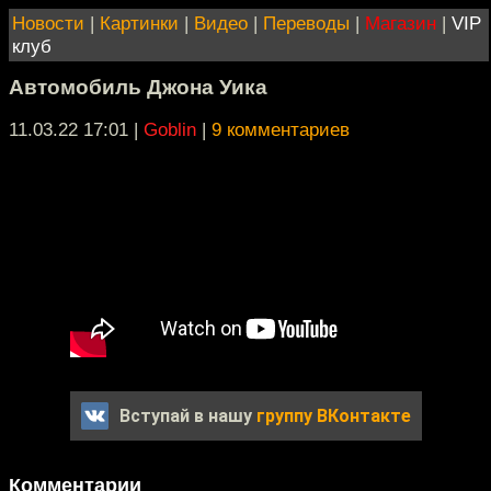
Новости
|
Картинки
|
Видео
|
Переводы
|
Магазин
|
VIP
клуб
Автомобиль Джона Уика
11.03.22 17:01
|
Goblin
|
9 комментариев
Вступай в нашу
группу ВКонтакте
Комментарии