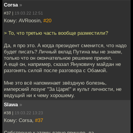
Corsa
»
#37 |
19.03.22 12:51
Кому: AVRoosin,
#20
> То, что третью часть вообще разместили?
Да, я про это. А когда президент сменится, что надо
будет писать? Личный вклад Путина мы не знаем,
только что он окончательное решение принял.
А ещё он, например, сказал Януковичу майдан не
разгонять силой после разговора с Обамой.
Мне это всё напоминает звёздную болезнь,
имперский лозунг "За Царя!" и культ личности, не
ведущий ни к чему хорошему.
Slawa
»
#38 |
19.03.22 13:23
Кому: Corsa,
#37
Собственно к этому давно пришло, да.