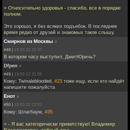
> Относительно здоровья - спасибо, все в порядке
полном.
Это хорошо, я без всяких подъебок. В последнее
время редко от друзей и знакомых такое слышу.
Смирнов из Москвы
»
#48 |
19.03.22 21:37
В котором часу выступил, ДмитЮричь?
Dfpen
»
#49 |
19.03.22 21:55
Кому: Twinaleblooded,
#23
тоже ищу, если кто найдёт
напишите пожалуйста
Енот
»
#50 |
19.03.22 22:01
Кому: Шлагбаум,
#35
> - Я вас категорически приветствую! Владимир
Владимирович, добрый день...