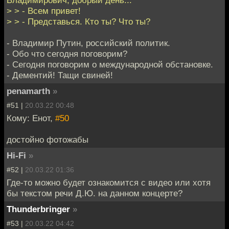
> > - Всем привет!
> > - Представься. Кто ты? Что ты?
- Владимир Путин, российский политик.
- Обо что сегодня поговорим?
- Сегодня поговорим о международной обстановке.
- Дементий! Тащи свиней!
penamarth
»
#51 |
20.03.22 00:48
Кому: Енот,
#50
достойно фотожабы
Hi-Fi
»
#52 |
20.03.22 01:36
Где-то можно будет ознакомится с видео или хотя
бы текстом речи Д.Ю. на данном концерте?
Thunderbringer
»
#53 |
20.03.22 04:42