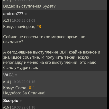
#12 |
19.03.22 01:09
Видео выступления будет?
andron777
»
#13 |
19.03.22 01:09
Кому: moviegear,
#8
Сейчас не совсем тихое мирное время, не
находите?
А сегодняшнее выступление ВВП крайне важное и
значимое событие. И получить техническую
неполадку именно на его выступлении, это надо
было умудриться.
VAG1
»
#14 |
19.03.22 01:15
Кому: Corsa,
#11
Недобор: За Сталина!
Scorpio
»
#15 |
19.03.22 01:18