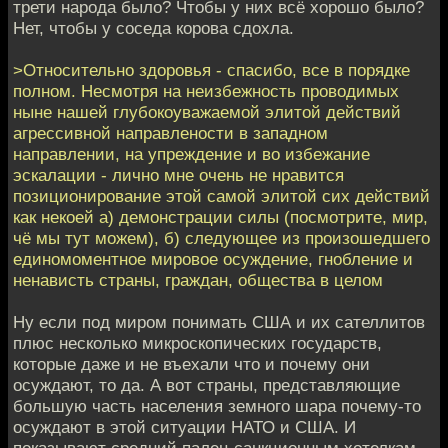
трети народа было? Чтобы у них всё хорошо было?
Нет, чтобы у соседа корова сдохла.
>Относительно здоровья - спасибо, все в порядке
полном. Несмотря на неизбежность проводимых
ныне нашей глубокоуважаемой элитой действий
агрессивной направлености в западном
направлении, на упреждение и во избежание
эскалации - лично мне очень не нравится
позиционирование этой самой элитой сих действий
как некоей а) демонстрации силы (посмотрите, мир,
чё мы тут можем), б) следующее из произошедшего
единомоментное мировое осуждение, гнобление и
ненависть страны, граждан, общества в целом
Ну если под миром понимать США и их сателлитов
плюс несколько микроскопических государств,
которые даже и не въехали что и почему они
осуждают, то да. А вот страны, представляющие
большую часть населения земного шара почему-то
осуждают в этой ситуации НАТО и США. И
показывают средний палец санкционным хотелкам