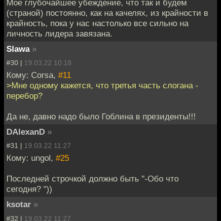
Мое глубочайшее убеждение, что так и будем
(страной) постоянно, как на качелях, из крайности в
крайность, пока у нас настолько все сильно на
личность лидера завязана.
Slawa
»
#30 |
19.03.22 10:18
Кому: Corsa,
#11
>Мне одному кажется, что третья часть слогана -
перебор?
Да не, давно надо было Гоблина в президенты!!!
DAlexanD
»
#31 |
19.03.22 11:27
Кому: ungol,
#25
Последней строчкой должно быть "-Обо что
сегодня? "))
ksotar
»
#32 |
19.03.22 11:27