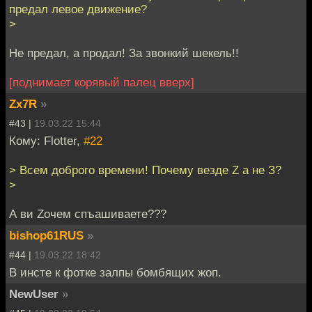
предал левое движение?
>
Не предал, а продал! За звонкий шекель!!
[поднимает корявый палец вверх]
Zx7R
»
#43 |
19.03.22 15:44
Кому: Flotter,
#22
> Всем доброго времени! Почему везде Z а не З?
>
А ви Zочем спъашиваете???
bishop61RUS
»
#44 |
19.03.22 18:42
В инсте к фотке залпы бомбящих жоп.
NewUser
»