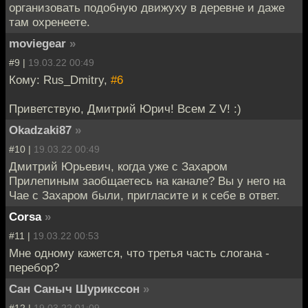
организовать подобную движуху в деревне и даже
там охренеете.
moviegear
»
#9 |
19.03.22 00:49
Кому: Rus_Dmitry,
#6
Приветствую, Дмитрий Юрич! Всем Z V! :)
Okadzaki87
»
#10 |
19.03.22 00:49
Дмитрий Юрьевич, когда уже с Захаром
Прилепиным заобщаетесь на канале? Вы у него на
Чае с Захаром были, пригласите и к себе в ответ.
Corsa
»
#11 |
19.03.22 00:53
Мне одному кажется, что третья часть слогана -
перебор?
Сан Саныч Шурикссон
»