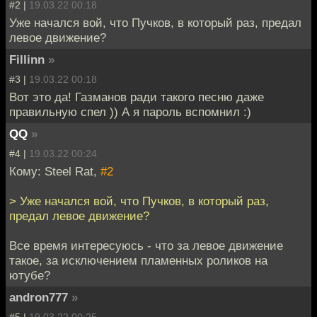
#2 |
19.03.22 00:18
Уже начался вой, что Пучков, в который раз, предал
левое движение?
Fillinn
»
#3 |
19.03.22 00:18
Вот это да! Газманов ради такого песню даже
правильную спел )) А я пароль вспомнил :)
QQ
»
#4 |
19.03.22 00:24
Кому: Steel Rat,
#2
> Уже начался вой, что Пучков, в который раз,
предал левое движение?
Все время интересуюсь - что за левое движение
такое, за исключением пламенных роликов на
ютубе?
andron777
»
#5 |
19.03.22 00:25