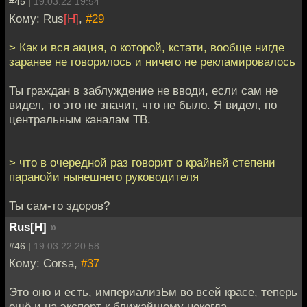
#45 |
19.03.22 19:54
Кому: Rus
[H]
,
#29
> Как и вся акция, о которой, кстати, вообще нигде
заранее не говорилось и ничего не рекламировалось
Ты граждан в заблуждение не вводи, если сам не
видел, то это не значит, что не было. Я видел, по
центральным каналам ТВ.
> что в очередной раз говорит о крайней степени
паранойи нынешнего руководителя
Ты сам-то здоров?
Rus[H]
»
#46 |
19.03.22 20:58
Кому: Corsa,
#37
Это оно и есть, империализЬм во всей красе, теперь
ещё и на экспорт к ближайшему некогда