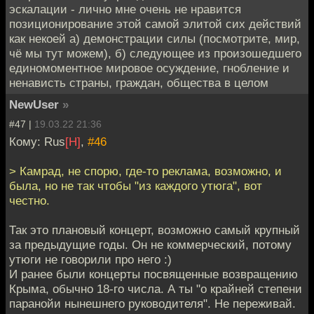
эскалации - лично мне очень не нравится
позиционирование этой самой элитой сих действий
как некоей а) демонстрации силы (посмотрите, мир,
чё мы тут можем), б) следующее из произошедшего
единомоментное мировое осуждение, гнобление и
ненависть страны, граждан, общества в целом
NewUser
»
#47 |
19.03.22 21:36
Кому: Rus
[H]
,
#46
> Камрад, не спорю, где-то реклама, возможно, и
была, но не так чтобы "из каждого утюга", вот
честно.
Так это плановый концерт, возможно самый крупный
за предыдущие годы. Он не коммерческий, потому
утюги не говорили про него :)
И ранее были концерты посвященные возвращению
Крыма, обычно 18-го числа. А ты "о крайней степени
паранойи нынешнего руководителя". Не переживай.