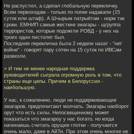
Не распустил, а сделал глобальную перекличку.
Всем первоходам - только по попке надавали (15
суток или штаф). А Шчырым патрыётам - норм так
сроки. ЕМНИП самые жесткие змагары - щгруппа
террористов, которые подожгли РОВД - у них на
троих один пистолет был.
Последняя перекличка была 2 недели назат - "нет
войне" - говорят пару сотен на 15 суток по ИВСам
развезли.
> И тем не менее народная поддержка
руководителей сыграла огромную роль в том, что
страны еще целы. Причем в Белоруссии -
наибольшую.
У нас, к сожалению, люди не поддерживающие
змагаров, предпочитают молчать. Змагары наоборот
орут что есть силы. Непосвещенному может
показаться что змагароу у нас богато, но когда
начинаешь считать орущие глотки - получается
очень мало, даже в АйТи. При этом очень многие не