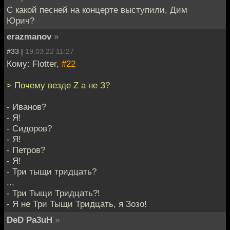
С какой песней на концерте выступили, Дим
Юрич?
erazmanov
»
#33 |
19.03.22 11:27
Кому: Flotter,
#22
> Почему везде Z а не З?
- Иванов?
- Я!
- Сидоров?
- Я!
- Петров?
- Я!
- Три тыщи тридцать?
...
- Три Тыщи Тридцать?!
- Я не Три Тыщи Тридцать, я Зозо!
DeD Pa3uH
»