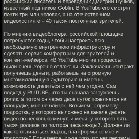
российский писатель и переводчик Дмитрий Пучков,
известный под ником Goblin. В YouTube его смотрят
почти три млн человек, а на отечественном
видеохостинге – 40 тысяч постоянных зрителей.
По мнению видеоблогера, российской площадке
потребуются годы, чтобы настроить всю
необходимую внутреннюю инфраструктуру и
сделать сервис комфортным для зрителей и
контент-мейкеров. «В YouTube многие процессы
были очень хорошо отлажены. Заключаешь контракт,
получаешь деньги, работаешь на огромную
многомиллионную аудиторию и имеешь
возможность делиться с ней чем угодно. Сам
подход у RUTUBE, что ты сначала загружаешь
ролик, а потом он через двое суток появляется на
площадке, мне не близок. Возьмем, к примеру,
подростка, у которого выложено на канале десять
видео по несколько минут, и меня, у которого пять
тысяч роликов по полтора часа каждый. Должен ли
как-то отличаться подход платформы ко мне и
подростку? Получается, из-за того что нет рекламы,