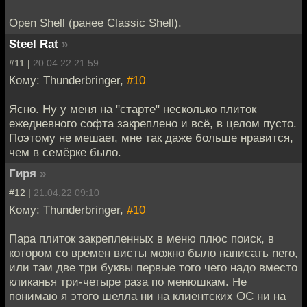
Open Shell (ранее Classic Shell).
Steel Rat
»
#11 |
20.04.22 21:59
Кому: Thunderbringer,
#10
Ясно. Ну у меня на "старте" несколько плиток
ежедневного софта закреплено и всё, в целом пусто.
Поэтому не мешает, мне так даже больше нравится,
чем в семёрке было.
Гиря
»
#12 |
21.04.22 09:10
Кому: Thunderbringer,
#10
Пара плиток закрепленных в меню плюс поиск, в
котором со времен висты можно было написать nero,
или там две три буквы первые того чего надо вместо
кликанья три-четыре раза по менюшкам. Не
понимаю я этого шелла ни на клиентских ОС ни на