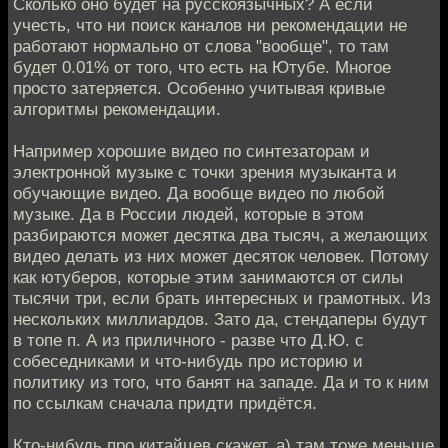
Сколько оно будет на русскоязычных? А если
учесть, что ни поиск каналов ни рекомендации не
работают нормально от слова "вообще", то там
будет 0.01% от того, что есть на Ютубе. Многое
просто затеряется. Особенно учитывая кривые
алгоритмы рекомендации.
Например хорошие видео по синтезаторам и
электронной музыке с точки зрения музыканта и
обучающие видео. Да вообще видео по любой
музыке. Да в России людей, которые в этом
разбираются может десятка два тысяч, а желающих
видео делать из них может десяток человек. Потому
как ютуберов, которые этим занимаются от силы
тысячи три, если брать интересных и грамотных. Из
нескольких миллиардов. Зато да, стендаперы будут
в топе п. А из приличного - разве что Д.Ю. c
cобеседниками и что-нибудь про историю и
политику из того, что банят на западе. Да и то к ним
по ссылкам сначала придти придётся.
Кто-нибудь про китайцев скажет. а) там тоже меньше