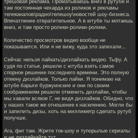
трешовая реклама. Проматываешь вниз в рутубе и
там постоянная чехарда из роликов и рекламы
телеканалов\радио\телешоу\новостей шоу-бизнеса.
Впечатление отвратительное. А в ютубе ты мотаешь
вниз, и там просто ролики-ролики-ролики.
Количество просмотров видео вообще не
показывается. Или я не вижу, куда это запихали...
Сейчас нельзя лайкать\дизлайкать видео. Тьфу. А
судя по статье, решили с ютуба взять самое
спорное решение последнего времени. Это полную
отмену дизлайков. Только лайки. Я понимаю на
ютубе барыги буржуинские и они по своим
соображениям решили отменить дизлайки, чтобы
мы хавали всякое Г, не видя дизлайков. Обидно, что
у наших такое же отношение к населению. Могли бы
и запилить дизы, хоть на миллиметр сделать рутуб
получше.
Ага, фиг там. Жрите ток-шоу и тупорылые сериалы
и не дизлайкайте тут.