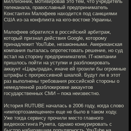
миллионник, мотивировав это тем, что учредитель
телеканала, православный предприниматель
Константин Малофеев находится под санкциями
США из-за конфликта на юго-востоке Украины.
Малофеев обратился в российский арбитраж,
который признал действия Google, которому
принадлежит YouTube, незаконными. Американская
компания пыталась опротестовать решение, но суд
встал на сторону предпринимателя. IT-компании
пришлось пойти на уступки и разблокировать
аккаунт «Царьграда», иначе ей грозили бы огромные
штрафы с прогрессивной шкалой. Будут ли в этот
раз выполнены требования российской стороны о
немедленной разблокировке аккаунтов
государственных СМИ – пока неизвестно.
История RUTUBE началась в 2006 году, когда слово
«импортозамещение» еще не было в таком ходу.
Уже тогда сервису прочили место главного
видеохостинга Рунета, однако конкурировать с
быстро набиравшим популярность YouTube на