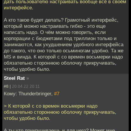
дать пользователю настраивать вообще всё в своём
интерфейсе.
А кто такое будет делать? Грамотный интерфейс,
который можно настраивать гибко - это еще
написать надо. О чём можно говорить, если
корпорации с бюджетами под триллион только и
занимаются, как ухудшением удобного интерфейса
до такого, что оно только осьминогам удобно. Та же
MS и винда. К которой с со времен восьмерки надо
обязательно стороннюю оболочку прикручивать,
чтобы удобно было.
Steel Rat
»
#8 |
20.04.22 20:11
Кому: Thunderbringer,
#7
> К которой с со времен восьмерки надо
обязательно стороннюю оболочку прикручивать,
чтобы удобно было.
А ты что прикручиваешь и для чего? Может мне