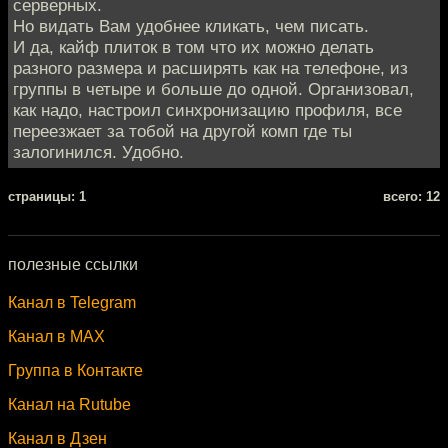
серверных.
Но видать Вам удобнее кликать, чем писать.
И да, кайф плиток в том что их можно делать
разного размера и расширять как на телефоне, из
группы в четыре и больше до одной. Организовал,
как надо, настроил синхронизацию профиля, все
переезжает за тобой на другой комп где ты
залогинился. Удобно.
cтраницы: 1
всего: 12
полезные ссылки
Канал в Telegram
Канал в MAX
Группа в Контакте
Канал на Rutube
Канал в Дзен