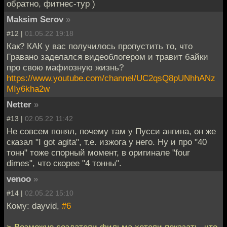
обратно, фитнес-тур )
Maksim Serov
»
#12 |
01.05.22 19:18
Как? КАК у вас получилось пропустить то, что
Гравано заделался видеоблогером и травит байки
про свою мафиозную жизнь?
https://www.youtube.com/channel/UC2qsQ8pUNhhANz
MIy6kha2w
Netter
»
#13 |
02.05.22 11:42
Не совсем понял, почему там у Пусси ангина, он же
сказал "I got agita", т.е. изжога у него. Ну и про "40
тонн" тоже спорный момент, в оригинале "four
dimes", что скорее "4 тонны".
venoo
»
#14 |
02.05.22 15:10
Кому: dayvid,
#6