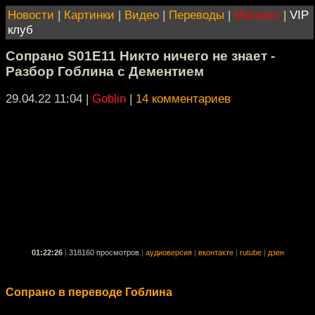
Новости
|
Картинки
|
Видео
|
Переводы
|
Магазин
|
VIP
клуб
Сопрано S01E11 Никто ничего не знает -
Разбор Гоблина с Дементием
29.04.22 11:04
|
Goblin
|
14 комментариев
01:22:26
|
318160 просмотров
|
аудиоверсия
|
вконтакте
|
rutube
|
дзен
Сопрано в переводе Гоблина