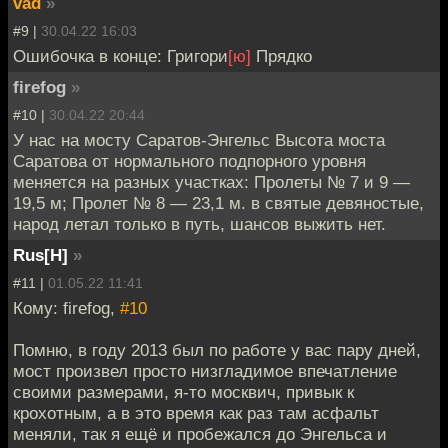
vad
»
#9 |
30.04.22 16:03
Ошибочка в конце: Григори
[ю]
Прядко
firefog
»
#10 |
30.04.22 20:44
У нас на мосту Саратов-Энгельс Высота моста
Саратова от нормального подпорного уровня
меняется на разных участках: Пролеты № 7 и 9 —
19,5 м; Пролет № 8 — 23,1 м. в святые девяностые,
народ летал только в путь, шансов выжить нет.
Rus[H]
»
#11 |
01.05.22 11:41
Кому: firefog,
#10
Помню, в году 2013 был по работе у вас пару дней,
мост произвел просто низгладимое впечатление
своими размерами, я-то москвич, привык к
крохотным, а в это время как раз там асфальт
меняли, так я ещё и пробежался до Энгельса и