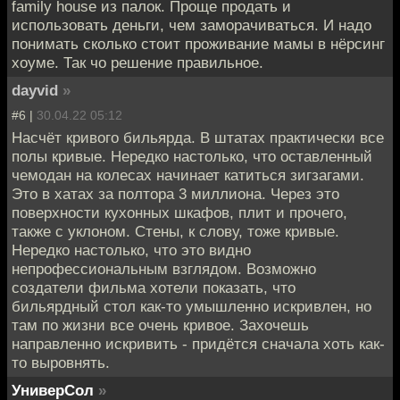
family house из палок. Проще продать и
использовать деньги, чем заморачиваться. И надо
понимать сколько стоит проживание мамы в нёрсинг
хоуме. Так чо решение правильное.
dayvid
»
#6 |
30.04.22 05:12
Насчёт кривого бильярда. В штатах практически все
полы кривые. Нередко настолько, что оставленный
чемодан на колесах начинает катиться зигзагами.
Это в хатах за полтора 3 миллиона. Через это
поверхности кухонных шкафов, плит и прочего,
также с уклоном. Стены, к слову, тоже кривые.
Нередко настолько, что это видно
непрофессиональным взглядом. Возможно
создатели фильма хотели показать, что
бильярдный стол как-то умышленно искривлен, но
там по жизни все очень кривое. Захочешь
направленно искривить - придётся сначала хоть как-
то выровнять.
УниверСол
»