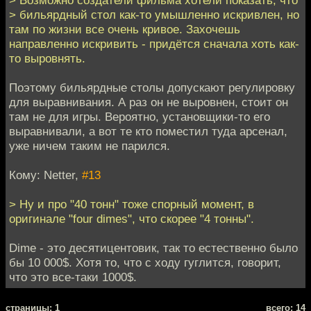
> Возможно создатели фильма хотели показать, что
> бильярдный стол как-то умышленно искривлен, но
там по жизни все очень кривое. Захочешь
направленно искривить - придётся сначала хоть как-
то выровнять.
Поэтому бильярдные столы допускают регулировку
для выравнивания. А раз он не выровнен, стоит он
там не для игры. Вероятно, установщики-то его
выравнивали, а вот те кто поместил туда арсенал,
уже ничем таким не парился.
Кому: Netter,
#13
> Ну и про "40 тонн" тоже спорный момент, в
оригинале "four dimes", что скорее "4 тонны".
Dime - это десятицентовик, так то естественно было
бы 10 000$. Хотя то, что с ходу гуглится, говорит,
что это все-таки 1000$.
cтраницы: 1
всего: 14