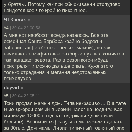
у братвы. Потому как при обыскивании стопудово
найдётся кое-что крайне пикантное.
ЧГКшник
»
#4 |
30.04.22 00:58
А мне вот наоборот всегда казалось. Вся эта
семейная Санта-Барбара крайне бодрая и
забористая (особенно сцены с мамой), но как
начинаются мафиозные разборки пухлых хомячков,
так нападает зевота. Раз в сезон кого-нибудь
пристрелят и можно дальше спать. Хуже этого
только страдания и метания недотраханных
психолухов.
dayvid
»
#5 |
30.04.22 05:11
Тони продал мамын дом. Типа некрасиво ... В штате
Нью-Джерси самый высокий налог на недвигу. Как
минимум 12000 в год за содержание дома(или
больше). Вспомните фразу что мы можем сделать
за 30тыс. Дом мамы Ливии типичный говняный one