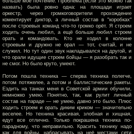
больше моё почтение. Проблема (если это можно так
назвать) была ровно одна: на площади играет
оркестр, через громкоговорители прохождение
коментирует диктор, а личный состав в "коробках"
после строевых команд что-то громко орёт. Я строем
ходить очень любил, а ещё больше любил строем
орать и командовать. Кто не ходил в колонне
строевым и дружно не орал — тот, считай, и не
служил. Но тут один звук накладывался на другой, и
что орали идущие строем бойцы — я разобрать так и
не смог. Но было круто, умеют.
Потом пошла техника — сперва техника полегче,
потом потяжелее, а потом и баллистические ракеты.
Ездить на танках меня в Советской армии обучили,
немножко умею. Понятно, так, как рулит личный
состав на параде — не умею, давно это было. Плюс
ходить строем и орать диким криком — значительно
веселее. Но техника красивая, злобная и хищная,
едут все отлично. Только покрашена техника по-
парадному, что неправильно. Красить технику надо
как для войны, набрасывать на неё местами сети