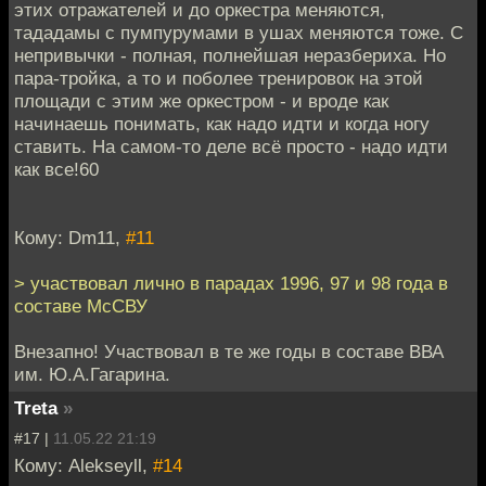
этих отражателей и до оркестра меняются,
тададамы с пумпурумами в ушах меняются тоже. С
непривычки - полная, полнейшая неразбериха. Но
пара-тройка, а то и поболее тренировок на этой
площади с этим же оркестром - и вроде как
начинаешь понимать, как надо идти и когда ногу
ставить. На самом-то деле всё просто - надо идти
как все!60
Кому: Dm11,
#11
> участвовал лично в парадах 1996, 97 и 98 года в
составе МсСВУ
Внезапно! Участвовал в те же годы в составе ВВА
им. Ю.А.Гагарина.
Treta
»
#17 |
11.05.22 21:19
Кому: Alekseyll,
#14