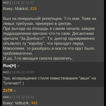
#42 |
12.05.22 11:37
Кому: Makkol,
#19
Был на генеральной репетиции, 7-го мая. Тоже на
левых трибунах, примерно в центре.
При выходе на площадь в самом начале, каждое
подразделение кричало что-то свое. Десантники
кричали "За Донбасс!". Т.к. диктор одновременно
объявлял ту "коробку", что проходит перед
Мавзолеем, то разобрать в массе что орут было
проблематично.
И да, 7-го авиация смогла пролететь.
Rus[H]
»
#43 |
12.05.22 13:01
Ура, возвращение стиля повествования "акын" на
Тупичке!!! )
Zx7R
»
#44 |
12.05.22 15:45
Кому: Voltuzik,
#41