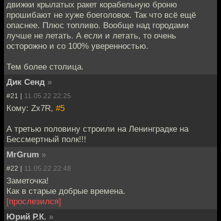
движки крылатых ракет корабельную броню
прошибают не хуже боеголовок. Так что всё ещё
опаснее. Плюс топливо. Вообще над городами
лучше не летать. А если и летать, то очень
осторожно и со 100% уверенностью.
Тем более столица.
Дик Сенд
»
#21 |
11.05.22 22:25
Кому: Zx7R,
#5
А третью половину строили на Ленинградке на
Бессмертный полк!!!
MrGrum
»
#22 |
11.05.22 22:48
Заметочка!
Как в старые добрые времена.
[прослезился]
Юрий Р.К.
»