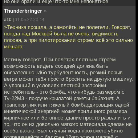
но они орали и ещё что-то мне непонятное
Thunderbringer
»
#10 |
11.05.22 20:44
>Техника прошла, а самолёты не полетели. Говорят,
погода над Москвой была не очень, видимость
плохая, а при пилотировании строем всё это сильно
мешает.
Истину говорят. При полётах плотным строем
возможность видеть соседей должна быть
обязательно. Ибо турбулентность, резкий порыв
ветра может тебя просто бросить на другую машину.
А упавший в условиях плотной застройки
истребитель - это бомба, что-нибудь размером с
Ту-22М3 - покруче крылатой ракеты бабахнет. А
транспортник или тяжелый бомбардировщик одной
кинетической энергией может приличного размера
кирпичное или бетонное здание просто развалить и
то, что он из довольно мягкого материала сделан не
особо важно. Был случай когда прохожего убило
оторвавшейся с балкона 12ого этажа марлей с