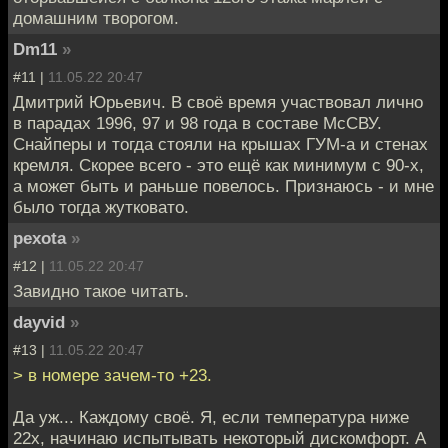
домашним творогом.
Dm11
»
#11 |
11.05.22 20:47
Дмитрий Юрьевич. В своё время участвовал лично
в парадах 1996, 97 и 98 года в составе МсСВУ.
Снайперы и тогда стояли на крышах ГУМ-а и стенах
кремля. Скорее всего - это ещё как минимум с 90-х,
а может быть и раньше повелось. Признаюсь - и мне
было тогда жутковато.
pexota
»
#12 |
11.05.22 20:47
Завидно такое читать.
dayvid
»
#13 |
11.05.22 20:47
> в номере зачем-то +23.
Да уж... Каждому своё. Я, если температура ниже
22х, начинаю испытывать некоторый дискомфорт. А