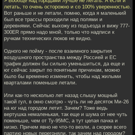
> Вообще над городами лучше не летать. А если и
летать, то очень осторожно и со 100% уверенностью.
Вот раньше и не летали, помню, когда я маленький
был все трассы проходили над полями и
деревнями. Сейчас выхожу из подъезда и вижу 777-
300ER прямо надо мной, только что надписи к
ручкам технических люков не видно.
Одного не пойму - после взаимного закрытия
воздушного пространства между Россией и ЕС
трафик должен бы сильно уменьшиться, да еще и
юг сейчас закрыт по понятным причинам, можно
было бы временно изменить, чтобы над жилыми
кварталами поменьше летали.
Или как-то несколько лет назад слышу мощный
такой гул, в окно смотрю - чуть ли не десяток Ми-26
на юг над городом летит. Зачем? Тоже ведь
вертушка немаленькая, так еще и шума от нее чуть
поменьше, чем от Ту-95МС, а тут целая пачка и
низко. Причем явно не что-то везли, а скорее всего
партию новых перегоняли, так зачем над городом?