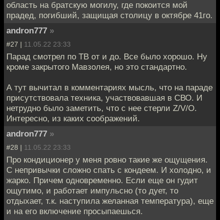
область на братскую могилу, где покоится мой
прадед, погибший, защищая столицу в октябре 41го.
andron777
»
#27 |
11.05.22 23:33
Парад смотрел по ТВ от и до. Все было хорошо. Ну
кроме закрытого Мавзолея, но это стандартно.
А тут вычитал в комментариях мысль, что на параде
присутствовала техника, участвовавшая в СВО. И
нетрудно было заметить, что с нее стерли Z/V/O.
Интересно, из каких соображений.
andron777
»
#28 |
11.05.22 23:33
Про кондиционер у меня ровно такие же ощущения.
С непривычки сложно спать с кондеем. И холодно, и
жарко. Причем одновременно. Если еще он гудит
ощутимо, и работает импульсно (то дует, то
отдыхает, т.к. наступила желанная температура), еще
и на его включение просыпаешься.