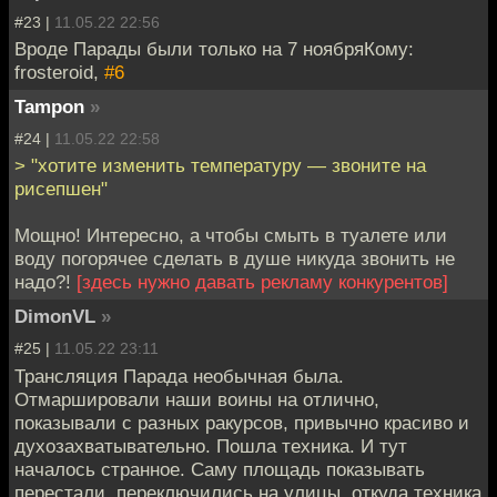
#23 |
11.05.22 22:56
Вроде Парады были только на 7 ноябряКому:
frosteroid,
#6
Tampon
»
#24 |
11.05.22 22:58
> "хотите изменить температуру — звоните на
рисепшен"
Мощно! Интересно, а чтобы смыть в туалете или
воду погорячее сделать в душе никуда звонить не
надо?!
[здесь нужно давать рекламу конкурентов]
DimonVL
»
#25 |
11.05.22 23:11
Трансляция Парада необычная была.
Отмаршировали наши воины на отлично,
показывали с разных ракурсов, привычно красиво и
духозахватывательно. Пошла техника. И тут
началось странное. Саму площадь показывать
перестали, переключились на улицы, откуда техника