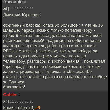
frosteroid
»
#6 |
11.05.22 20:22
Дмитрий Юрьевич!
офигенный рассказ, спасибо большое ) я лет на 15
младше, парады помню только по телевизору -
утром 9 мая за полчаса до начала парада мы всей
расширенной семьёй традиционно собирались на
квартире старшего деда (ветерана и полковника
РВСН в отставке). застолье, тосты за победу, за
павших однополчан (не чокаясь), парад по
телевизору, разговоры и воспоминания... пока читал
"про парад" накатило воспоминаниями так, что аж
зарегистрировался в Тупичке, чтобы спасибо
сказать. не только за рассказ про парад, но и вообще
за Тупичок.
благодарю!
Goblin
»
#7 |
11.05.22 20:23
Кому: frosteroid,
#6