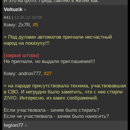
И это на фото. Представляю в жизни как.
Voltuzik
»
#41 |
12.05.22 10:09
Кому: Zx7R,
#5
> Под дулами автоматов пригнали несчастный
народ на показуху!!!
[закрыв шторы]
Не пригнали, но выдали приглашение!!!
Кому: andron777,
#27
> на параде присутствовала техника, участвовавшая
в СВО. И нетрудно было заметить, что с нее стерли
Z/V/O. Интересно, из каких соображений.
Если участвовала - зачем было стирать?
Если не участвовала - зачем было наносить?
legion77
»