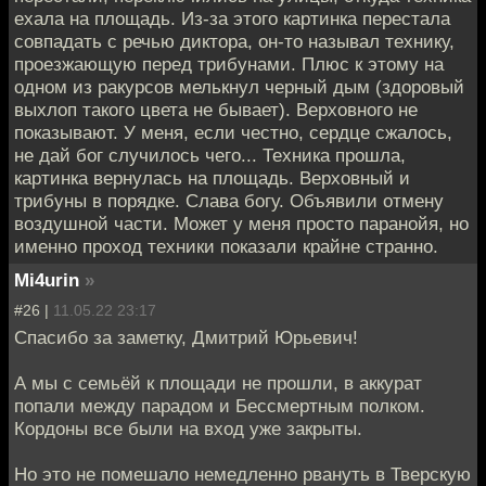
ехала на площадь. Из-за этого картинка перестала
совпадать с речью диктора, он-то называл технику,
проезжающую перед трибунами. Плюс к этому на
одном из ракурсов мелькнул черный дым (здоровый
выхлоп такого цвета не бывает). Верховного не
показывают. У меня, если честно, сердце сжалось,
не дай бог случилось чего... Техника прошла,
картинка вернулась на площадь. Верховный и
трибуны в порядке. Слава богу. Объявили отмену
воздушной части. Может у меня просто паранойя, но
именно проход техники показали крайне странно.
Mi4urin
»
#26 |
11.05.22 23:17
Спасибо за заметку, Дмитрий Юрьевич!
А мы с семьёй к площади не прошли, в аккурат
попали между парадом и Бессмертным полком.
Кордоны все были на вход уже закрыты.
Но это не помешало немедленно рвануть в Тверскую