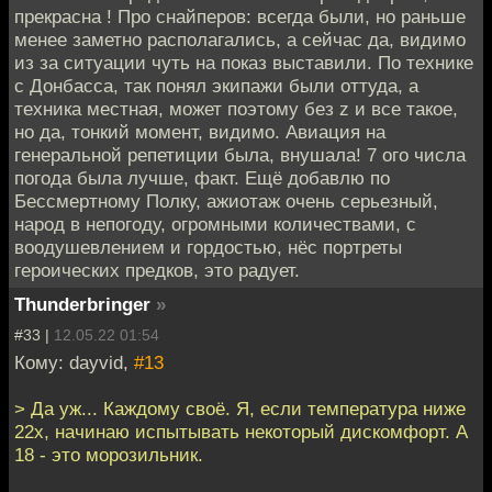
прекрасна ! Про снайперов: всегда были, но раньше
менее заметно располагались, а сейчас да, видимо
из за ситуации чуть на показ выставили. По технике
с Донбасса, так понял экипажи были оттуда, а
техника местная, может поэтому без z и все такое,
но да, тонкий момент, видимо. Авиация на
генеральной репетиции была, внушала! 7 ого числа
погода была лучше, факт. Ещё добавлю по
Бессмертному Полку, ажиотаж очень серьезный,
народ в непогоду, огромными количествами, с
воодушевлением и гордостью, нёс портреты
героических предков, это радует.
Thunderbringer
»
#33 |
12.05.22 01:54
Кому: dayvid,
#13
> Да уж... Каждому своё. Я, если температура ниже
22х, начинаю испытывать некоторый дискомфорт. А
18 - это морозильник.