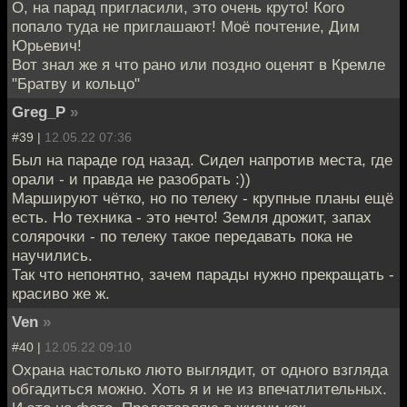
О, на парад пригласили, это очень круто! Кого
попало туда не приглашают! Моё почтение, Дим
Юрьевич!
Вот знал же я что рано или поздно оценят в Кремле
"Братву и кольцо"
Greg_P
»
#39 |
12.05.22 07:36
Был на параде год назад. Сидел напротив места, где
орали - и правда не разобрать :))
Маршируют чётко, но по телеку - крупные планы ещё
есть. Но техника - это нечто! Земля дрожит, запах
солярочки - по телеку такое передавать пока не
научились.
Так что непонятно, зачем парады нужно прекращать -
красиво же ж.
Ven
»
#40 |
12.05.22 09:10
Охрана настолько люто выглядит, от одного взгляда
обгадиться можно. Хоть я и не из впечатлительных.