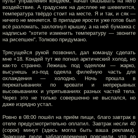
пульт управления кондеем, начал оказывать на него
воздействие. А градусник на дисплее не шевелится,
температура твёрдо стоит на месте. Я и так, и сяк —
ничего не меняется. В припадке ярости уже готов был
всё разломать, захлопнул крышку, а на ней бумажка с
надписью "хотите изменить температуру — звоните
на рисепшен". Толково придумано.
Трясущейся рукой позвонил, дал команду сделать
мне +18. Кондей тут же погнал арктический холод, но
как-то странно. Лежишь под одеялом — жарко,
высунешь из-под одеяла филейную часть для
охлаждения — холодно. Ночь прошла в
перекатываниях по кровати и непрерывных
высовываниях и упрятываниях разных частей тела.
Через это не только совершенно не выспался, но
даже изрядно устал.
Ровно в 08:00 пошёл на приём пищи, благо завтрак в
отеле предусмотрительно оплатил. Завтрак несли 40
(сорок) минут (здесь могла быть ваша реклама).
Знающие люди заблаговременно пояснили, что до