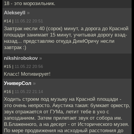
18 - это морозильник.
Alekseyll
»
#14 |
11.05.22 20:51
Завтрак несли 40 (сорок) минут, а дорога до Красной
площади занимает 15 минут, учитывая дорогу взад-
назад... представляю откуда ДимЮричу несли
завтрак :)
nikshirobokov
»
#15 |
11.05.22 20:56
Класс! Мотивирует!
УниверСол
»
#16 |
11.05.22 21:14
Ходить строем под музыку на Красной площади -
это очень непросто. Акустика такая: бумкает оркестр,
звук отражается от ГУМа, летит тебе в ухо с
запозданием. Затем прилетает звук от собора им.
В.Блаженного, а на десерт - от Исторического музея.
По мере продвижения на исходный расстояния до