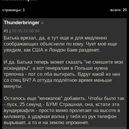
cтраницы: 1
всего: 20
Thunderbringer
»
#1 |
20.05.22 00:04
Батька врезал, да, а тут еще и для медленно
соображающих объяснили по кому. Чует моё еще
увидим, как США и Лондон баев разденет.
И да. Батька теперь может сказать "не смешите мои
искандеры", а вот генералам в Польше нужна
тряпочка - пот со лба вытирать. Вдруг какой из них
со спец БЧ? А оттуда подлётное время меньше
минуты.
Осталось еще "кинжалов" добавить. Чтобы было так
- пуск, 25 секунд - БУМ! Страшная, она, кстати эта
вундервафля - просто мимо пролетает на высоте в
километр, а ударная волна у тебя из рук телефон
вырывает, а то и на землю опрокинет.