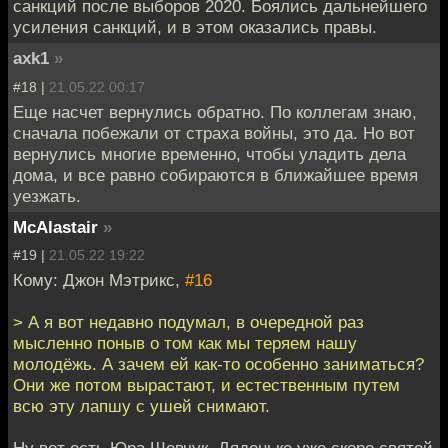
санкций после выборов 2020. Боялись дальнейшего
усиления санкций, и в этом оказались правы.
axk1
»
#18 |
21.05.22 00:17
Еще насчет вернулись обратно. По коллегам знаю,
сначала побежали от страха войны, это да. Но вот
вернулись многие временно, чтобы уладить дела
дома, и все равно собираются в ближайшее время
уезжать.
McAlastair
»
#19 |
21.05.22 19:22
Кому: Джон Мэтрикс,
#16
> А я вот недавно подумал, в очередной раз
мысленно поныв о том как мы теряем нашу
молодёжь. А зачем ей как-то особенно заниматься?
Они же потом вырастают, и естественным путем
всю эту лапшу с ушей снимают.
Ну вот есть Юра Шевчук. Дяденьке уже скоро святой