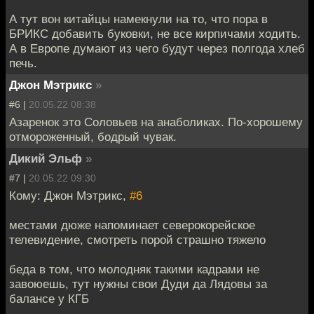
А тут вон китайцы намекнули на то, что пора в
БРИКС добавить буковки, не все кирпичами ходить.
А в Европе думают из чего будут через полгода хлеб
печь.
Джон Мэтрикс
»
#6 |
20.05.22 08:38
Азаренок это Соловьев на анаболиках. По-хорошему
отмороженный, бодрый чувак.
Дикий Эльф
»
#7 |
20.05.22 09:30
Кому: Джон Мэтрикс,
#6
местами дюже напоминает северокорейское
телевидение, смотреть порой страшно тяжело
беда в том, что молодняк такими кадрами не
завоюешь, тут нужны свои Дуди да Лядовы за
балансе у КГБ