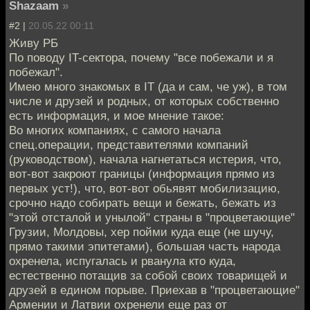
Shazaam
»
#2 |
20.05.22 00:11
Живу РБ
По поводу IT-сектора, почему "все побежали и я
побежал".
Имею много знакомых в IT (да и сам, че уж), в том
числе и друзей и родных, от которых собственно
есть информация, и мое мнение такое:
Во многих компаниях, с самого начала
спец.операции, представителями компаний
(руководством), начала нагнетаться истерия, что,
вот-вот закроют границы (информация прямо из
первых уст!), что, вот-вот обьявят мобилизацию,
срочно надо собирать вещи и бежать, бежать из
"этой отсталой и унылой" страны в "процветающие"
Грузии, Молдовы, хер пойми куда еще (не шучу,
прямо такими эпитетами), большая часть народа
охренела, испугалась и рванула кто куда,
естественно потащив за собой своих товарищей и
друзей в едином порыве. Приехав в "процветающие"
Армении и Латвии охренели еще раз от