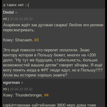
а таких нет :-(
Dedal
»
#8 |
20.05.22 09:32
Азарёнок ждёт как дуговая сварка! Люблю его ролики
пересматривать.
Кому: Shazaam,
#3
Это ещё повезло что перелет оплатили. Знаю
контору которая в Польшу бежит, многих на +200
долл. "Ну тут же будущее, стабильность, больше
возможностей вашим детям" говорят эйчары. Я ещё
могу понять когда в ФРГ люди едут, но в Польшу!?!?
Алле вы историю хорошо знаете?
egorman
»
#9 |
20.05.22 09:32
Кому: Thunderbringer,
#4
скрЫптовикам-зайтейникам 3800 евро дома тоже