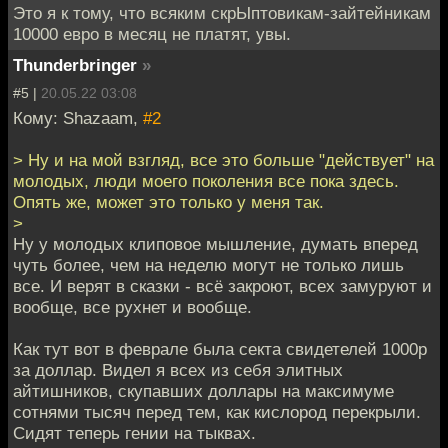
Это я к тому, что всяким скрЫптовикам-зайтейникам
10000 евро в месяц не платят, увы.
Thunderbringer
»
#5 |
20.05.22 03:08
Кому: Shazaam,
#2
> Ну и на мой взгляд, все это больше "действует" на
молодых, люди моего поколения все пока здесь.
Опять же, может это только у меня так.
>
Ну у молодых клиповое мышление, думать вперед
чуть более, чем на неделю могут не только лишь
все. И верят в сказки - всё закроют, всех замуруют и
вообще, все рухнет и вообще.
Как тут вот в феврале была секта свидетелей 1000р
за доллар. Видел я всех из себя элитных
айтишников, скупавших доллары на максимуме
сотнями тысяч перед тем, как кислород перекрыли.
Сидят теперь гении на тыквах.