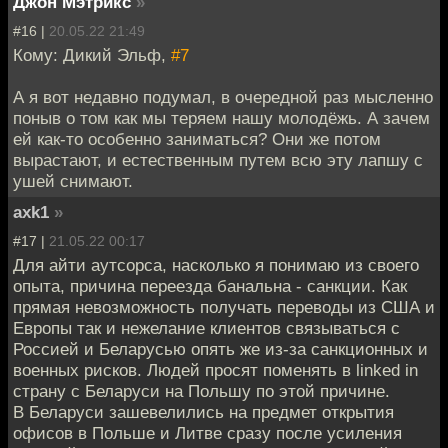
Джон Мэтрикс
»
#16 |
20.05.22 21:49
Кому: Дикий Эльф,
#7
А я вот недавно подумал, в очередной раз мысленно
поныв о том как мы теряем нашу молодёжь. А зачем
ей как-то особенно заниматься? Они же потом
вырастают, и естественным путем всю эту лапшу с
ушей снимают.
axk1
»
#17 |
21.05.22 00:17
Для айти аутсорса, насколько я понимаю из своего
опыта, причина переезда банальна - санкции. Как
прямая невозможность получать переводы из США и
Европы так и нежелание клиентов связываться с
Россией и Беларусью опять же из-за санкционных и
военных рисков. Людей просят поменять в linked in
страну с Беларуси на Польшу по этой причине.
В Беларуси зашевелились на предмет открытия
офисов в Польше и Литве сразу после усиления