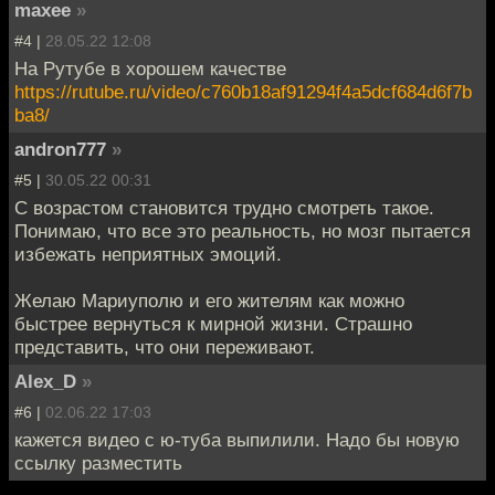
maxee
»
#4 |
28.05.22 12:08
На Рутубе в хорошем качестве
https://rutube.ru/video/c760b18af91294f4a5dcf684d6f7b
ba8/
andron777
»
#5 |
30.05.22 00:31
С возрастом становится трудно смотреть такое.
Понимаю, что все это реальность, но мозг пытается
избежать неприятных эмоций.
Желаю Мариуполю и его жителям как можно
быстрее вернуться к мирной жизни. Страшно
представить, что они переживают.
Alex_D
»
#6 |
02.06.22 17:03
кажется видео с ю-туба выпилили. Надо бы новую
ссылку разместить