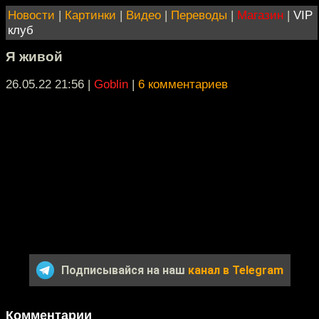
Новости
|
Картинки
|
Видео
|
Переводы
|
Магазин
|
VIP
клуб
Я живой
26.05.22 21:56
|
Goblin
|
6 комментариев
Подписывайся на наш
канал в Telegram
Комментарии