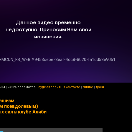
5:34
|
74224 просмотра
|
аудиоверсия
|
вконтакте
|
rutube
|
дзен
фашизм
ким псевдолевым)
х сил в клубе Алиби