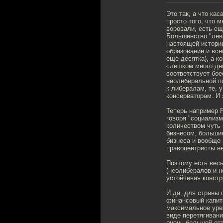
Это так, а что ка
просто того, что 
воровали, есть ещ
Большинство "левы
настоящей истории
образование и все
еще десятка), а к
слишком много ден
соответствует бое
неолиберальной по
к либералам, те, 
консерваторам. И 
Теперь например Р
говоря "социализм
количеством чуть
бизнесом, больши
бизнеса и вообще 
правоцентристы не
Поэтому есть весь
(неолибералов и н
устойчивая констр
И да, для страны
финансовый капит
максимальное урез
виде перетягивани
очень большой отт