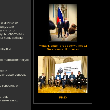
 и многие из
придумали
 и что-то
уны, свастики и
ны быть рабами
Медаль ордена "За заслуги перед
ескую и
Отечеством" II степени
нно фантастическую
тся и
ньку выше евреев,
е говорил, он
готовы
РВИО
м веке таких