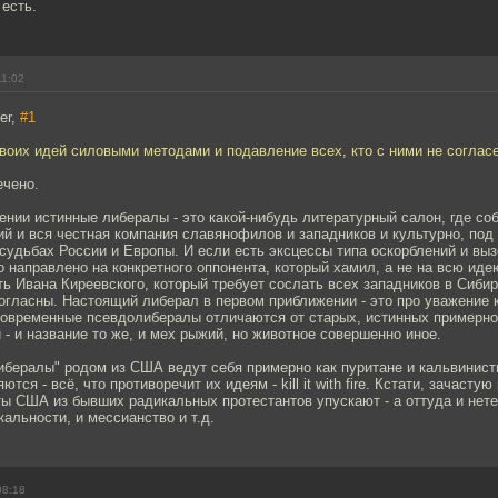
 есть.
11:02
er,
#1
воих идей силовыми методами и подавление всех, кто с ними не согласе
ечено.
нии истинные либералы - это какой-нибудь литературный салон, где со
ий и вся честная компания славянофилов и западников и культурно, под 
 судьбах России и Европы. И если есть эксцессы типа оскорблений и выз
о направлено на конкретного оппонента, который хамил, а не на всю иде
ь Ивана Киреевского, который требует сослать всех западников в Сибир
согласны. Настоящий либерал в первом приближении - это про уважение 
Современные псевдолибералы отличаются от старых, истинных примерно
 - и название то же, и мех рыжий, но животное совершенно иное.
ибералы" родом из США ведут себя примерно как пуритане и кальвинист
ются - всё, что противоречит их идеям - kill it with fire. Кстати, зачастую
ы США из бывших радикальных протестантов упускают - а оттуда и нете
кальности, и мессианство и т.д.
08:18