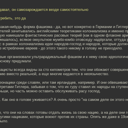
здавал, он самозарождается везде самостоятельно
требить, это да
акая-нибудь форма фашизма - да, но вот конкретно в Германии и Гитлер
телей зачитывались английскими теоретиками колониализма и именно 
ую намешали фантастических расовых теорий (как в одном флаконе арии
ешалось), всякое оккультное мумбо-юмбо отовсюду надёргали, оттуда р
с в рамках колониализма идеи народов-господ и народов, которые долж
е истребление евреев - до этого такого никому в голову не приходило.
рвые организовали ультрарадикальный фашизм и к нему свою идеологич
снову придумали.
нацисты всегда видны за сто километров тем, что они обожают соверше
ию вместо реальной, а еще многие кидаются в неоязычество.
еонацики среди славян, или там ирландцев, например. И они обвешиваю
ретами Гитлера, забывая о том, что их гуру ставил их народы на ступе
ьши, но часть можно оставить обслуживать расу господ.
. Как оно в голове уживается? А очень просто "на самом деле он этого н
, что они на словах готовы отдать жизнь за свою нацию, а на деле они 
угими нациками, которые воюют против их страны. Опять же даже в 19о
было.