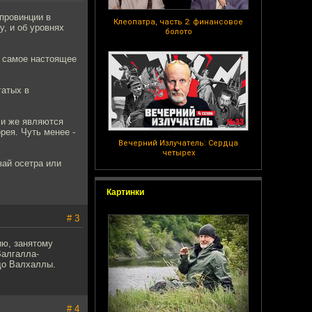
 провинции в
Клеопатра, часть 2: финансовое
у, и об уровнях
болото
о самое настоящее
гатых в
ли же являются
ея. Чуть менее -
Вечерний Излучатель: Сердца
четырех
зай осетра или
Картинки
# 3
ию, занятому
Валгалла-
до Валхаллы.
# 4