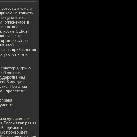
протестантизма и
причем не капусту
 социалистов.
у" оппонентов и
бесплатное
н, кроме США и
нение - это
торый вовсе не
ия этой
 важна прибиваются
 утюгов - те к
серваторы, грубо
с небольшим
сударства над
 свободу для
стке. При этом
а - пролетели.
 справа
лучается
а международный
 России как раз за
еобходимость в
них произойдет
 быстро свернут все