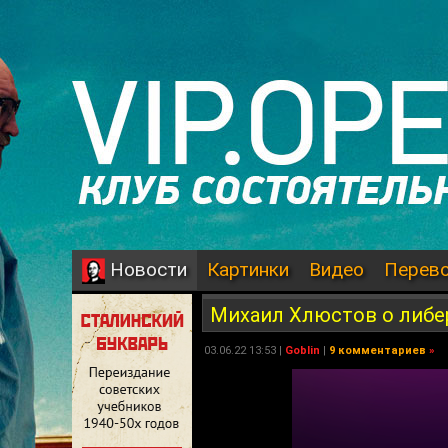
Картинки
Видео
Перев
Новости
Михаил Хлюстов о либ
03.06.22 13:53 |
Goblin
|
9 комментариев
»