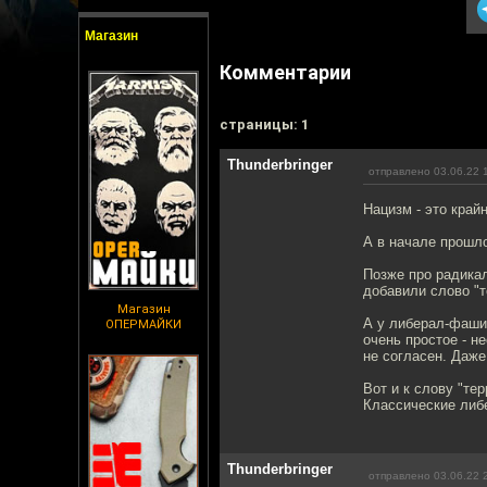
Магазин
Комментарии
cтраницы: 1
Thunderbringer
отправлено 03.06.22 
Нацизм - это край
А в начале прошло
Позже про радика
добавили слово "т
Магазин
А у либерал-фаши
ОПЕРМАЙКИ
очень простое - н
не согласен. Даже
Вот и к слову "те
Классические либ
Thunderbringer
отправлено 03.06.22 