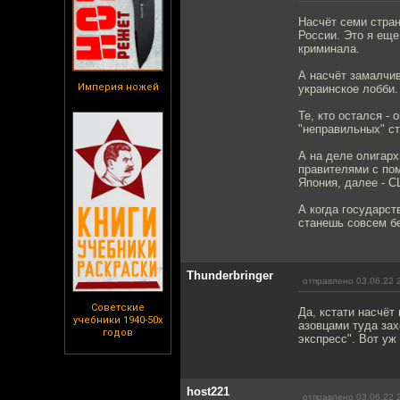
Насчёт семи стран
России. Это я еще
криминала.
А насчёт замалчи
Империя ножей
украинское лобби.
Те, кто остался -
"неправильных" ст
А на деле олигарх
правителями с по
Япония, далее - С
А когда государст
станешь совсем бе
Thunderbringer
отправлено 03.06.22 
Советские
Да, кстати насчёт
учебники 1940-50х
азовцами туда зах
годов
экспресс". Вот уж
host221
отправлено 03.06.22 