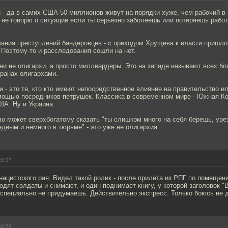
 - да в самих США 50 миллионов живут на порядки хуже, чем рабочий в
 не говорю о ситуации если ты серьёзно заболеешь или потеряешь работ
вания преступлений бандеровцев - с приходом Хрущёва к власти пришл
 Поэтому-то и расследования сошли на нет.
 они не олигархи, а просто миллиардеры. Это на западе называют всех бо
ранах олигархами.
и - это те, кто кто имеют непосредственное влияние на правительство и
мощью посредников-петрушек. Классика в современном мире - Южная Кор
ША. Ну и Украина.
во может сверхбогатому сказать "ты слишком много на себя берешь, уре
дным и немного в тюрьме" - это уже не олигархия.
20:37
 нацистского рая. Видел такой ролик - после прилёта из РПГ по помещен
одят солдаты и снимают, и один поднимает книгу, у которой заголовок "
 специально не придумаешь. Действительно экспресс. Только боюсь не 
20:59