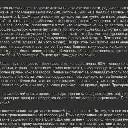
сается американцев, то кроме доктрины исключительности, радикального 
многие из поселенцев были людьми, которые были не в ладах с законом, 
е кое-что. В США практически нет центристов, коммунистов и настоящих
х" - это как раз неолибералы, которые за квоты для меньшинств "отмен
, а вся "левость" проявляется в том, что некоторые из них за велфер, 
общее здравоохранение (ну то есть то, что норма для большинства стра
онсерваторы даже умеренные многие считают, что бесплатное здравоохра
ег из их карманов уйдет (на чудовищно раздутый бюджет Пентагона, ко
способности армии США - это можно). Но при этом они против навязыван
вестки, за семью и всё прочее. Поэтому бедные, кому социалка крайне
у кого денег более-менее, но задолбала неолиберальная повестка изо всех
это 50 на 50 примерно. Рецепт для гражданской войны.
оссия, тут всё просто - 85% населения консервативны. 60% - левые кон
, семья, страна", оставшиеся - либо центристы, либо правоцентристы, 
 более правых консерваторов. Левые выступают за больший контроль го
е социальные обязательства государства, правоцентристы - за большую
на стороне более богатых, но при этом семья и страна у них тоже в пове
 против социалки ни разу, а более радикальные правые, вроде Прохоров
 политический спектр вроде, но радикалов ни слева (неотроцкистов), ни
еоконсерваторов) не набирается более статистической погрешности. По
укция.
 с наличием настоящих левых неолибералы - правые. Потому, что они з
ал и транснациональные корпорации. Причем прозападные неолибералы в
ание социалки, то, что в ЕС и США они за нее - просто политическая н
я на свою сторону околосоциалистов и того, что при отсутствии этого у 
ок на другую сторону. Если они вдруг замочат всех конкурентов, то они