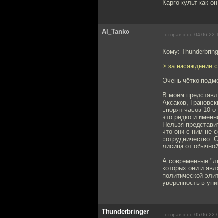
Карго культ как он
Al_Tanko
отправлено 04.06.22 
Кому: Thunderbring
> за насаждение с
Очень чётко подм
В моём представле
Аксаков, Грановск
спорят часов 10 о
это редко и именн
Нельзя представит
что они с ним не 
сотрудничество. 
лисица от обычной
А современные "л
которых они и явля
политической элит
уверенность в уни
Thunderbringer
отправлено 05.06.22 