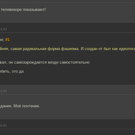
 телевизоре показывают!
21:23
er,
#1
айняя, самая радикальная форма фашизма. И создан от был как идеолог
авал, он самозарождается везде самостоятельно
ебить, это да
21:24
данин. Моё почтение.
00:52