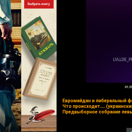
01:3
Евромайдан и либеральный 
Что происходит.... (украинс
Предвыборное собрание левы