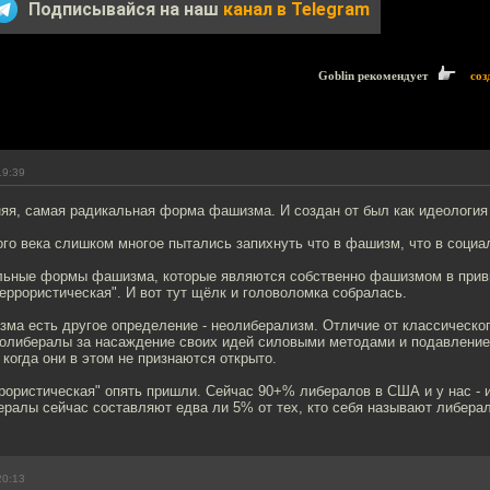
Подписывайся на наш
канал в Telegram
Goblin рекомендует
соз
19:39
няя, самая радикальная форма фашизма. И создан от был как идеология
го века слишком многое пытались запихнуть что в фашизм, что в социа
льные формы фашизма, которые являются собственно фашизмом в прив
еррористическая". И вот тут щёлк и головоломка собралась.
зма есть другое определение - неолиберализм. Отличие от классическо
еолибералы за насаждение своих идей силовыми методами и подавление 
 когда они в этом не признаются открыто.
ррористическая" опять пришли. Сейчас 90+% либералов в США и у нас - 
ералы сейчас составляют едва ли 5% от тех, кто себя называют либера
20:13