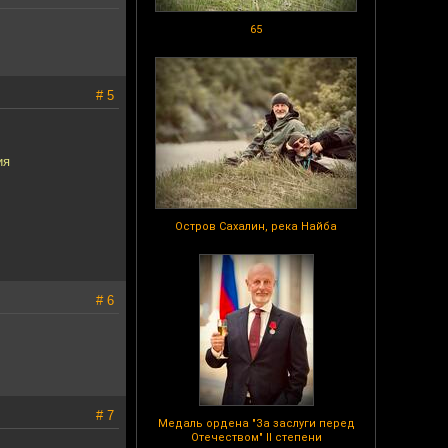
65
# 5
ия
Остров Сахалин, река Найба
# 6
# 7
Медаль ордена "За заслуги перед
Отечеством" II степени