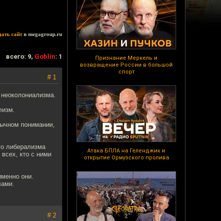
дать сайт
в megagroup.ru
всего: 9,
Goblin
: 1
Признание Меркель и
возвращение России в большой
спорт
# 1
 неоколониализма.
лизм.
ычном понимании,
го либерализма
Атака БПЛА на Геленджик и
всех, кто с ними
открытие Ормузского пролива
именно они.
лами.
# 2