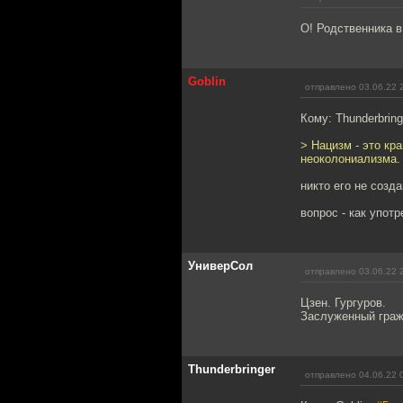
О! Родственника в
Goblin
отправлено 03.06.22 
Кому: Thunderbring
> Нацизм - это кр
неоколониализма.
никто его не созд
вопрос - как употр
УниверСол
отправлено 03.06.22 
Цзен. Гургуров.
Заслуженный граж
Thunderbringer
отправлено 04.06.22 