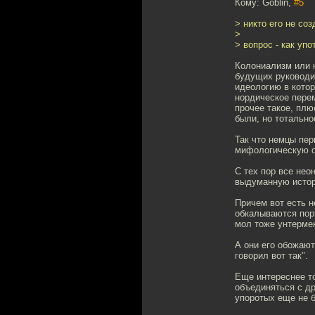
Кому: Goblin,
#5
> никто его не со
>
> вопрос - как упо
Колониализм или к
будущих руководи
идеологию в котор
нордическое перем
прочее такое, плю
были, но тотально
Так что немцы пе
мифологическую о
С тех пор все нео
выдуманную истор
Причем вот есть н
обкалываются порт
мол тоже унтермен
А они его обожают
говорил вот так".
Еще интереснее то
объединяться с др
упоротых еще не 