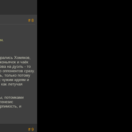
# 8
н.
брались Хомяков,
коньячок и чаёк
ова на дуэль - то
ю оппонентов сразу.
ь, только потому
к чужим идеям и
 как летучая
ы, потомками
 генезис
рпимость, и
# 9