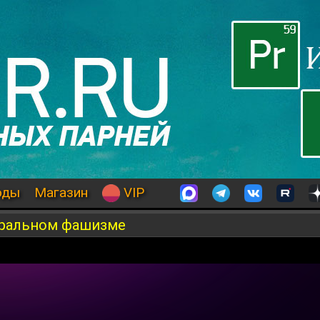
оды
Магазин
VIP
еральном фашизме