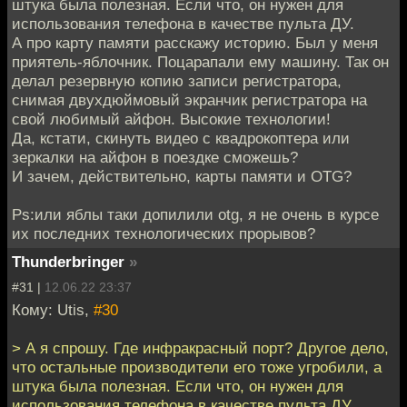
штука была полезная. Если что, он нужен для
использования телефона в качестве пульта ДУ.
А про карту памяти расскажу историю. Был у меня
приятель-яблочник. Поцарапали ему машину. Так он
делал резервную копию записи регистратора,
снимая двухдюймовый экранчик регистратора на
свой любимый айфон. Высокие технологии!
Да, кстати, скинуть видео с квадрокоптера или
зеркалки на айфон в поездке сможешь?
И зачем, действительно, карты памяти и OTG?
Ps:или яблы таки допилили otg, я не очень в курсе
их последних технологических прорывов?
Thunderbringer
»
#31 |
12.06.22 23:37
Кому: Utis,
#30
> А я спрошу. Где инфракрасный порт? Другое дело,
что остальные производители его тоже угробили, а
штука была полезная. Если что, он нужен для
использования телефона в качестве пульта ДУ.