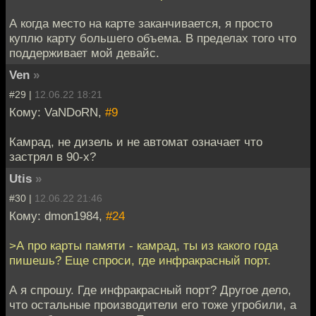
А когда место на карте заканчивается, я просто
куплю карту большего объема. В пределах того что
поддерживает мой девайс.
Ven
»
#29 |
12.06.22 18:21
Кому: VaNDoRN,
#9
Камрад, не дизель и не автомат означает что
застрял в 90-х?
Utis
»
#30 |
12.06.22 21:46
Кому: dmon1984,
#24
>А про карты памяти - камрад, ты из какого года
пишешь? Еще спроси, где инфракрасный порт.
А я спрошу. Где инфракрасный порт? Другое дело,
что остальные производители его тоже угробили, а