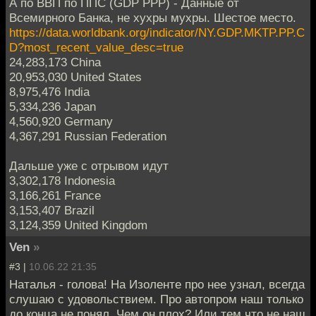
А по ВВП по ППС (GDP PPP) - Данные от
Всемирного Банка, не хухры мухры. Шестое место.
https://data.worldbank.org/indicator/NY.GDP.MKTP.PP.C
D?most_recent_value_desc=true
24,283,173 China
20,953,030 United States
8,975,476 India
5,334,236 Japan
4,560,920 Germany
4,367,291 Russian Federation
Дальше уже с отрывом идут
3,302,178 Indonesia
3,166,261 France
3,153,407 Brazil
3,124,359 United Kingdom
Ven
»
#3 |
10.06.22 21:35
Наталья - голова! На Изоленте про нее узнал, всегда
слушаю с удовольствием. Про автопром наш только
до конца не понял. Чем он плох? Или тем что не наш