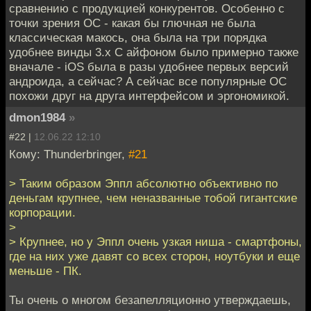
сравнению с продукцией конкурентов. Особенно с
точки зрения ОС - какая бы глючная не была
классическая макось, она была на три порядка
удобнее винды 3.x C айфоном было примерно также
вначале - iOS была в разы удобнее первых версий
андроида, а сейчас? А сейчас все популярные ОС
похожи друг на друга интерфейсом и эргономикой.
dmon1984
»
#22 |
12.06.22 12:10
Кому: Thunderbringer,
#21
> Таким образом Эппл абсолютно объективно по
деньгам крупнее, чем неназванные тобой гигантские
корпорации.
>
> Крупнее, но у Эппл очень узкая ниша - смартфоны,
где на них уже давят со всех сторон, ноутбуки и еще
меньше - ПК.
Ты очень о многом безапелляционно утверждаешь,