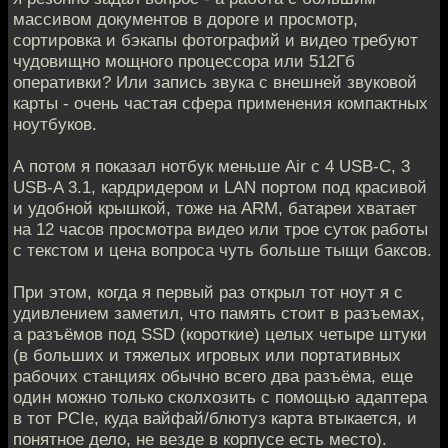
массивом документов в дороге и просмотр,
сортировка и бэкапы фотографий и видео требуют
чудовищно мощного процессора или 512Гб
оперативки? Или запись звука с внешней звуковой
карты - очень частая сфера применения компактных
ноутбуков.
А потом я показал нотбук меньше Air с 4 USB-C, 3
USB-A 3.1, кардридером и LAN портом под красивой
и удобной крышкой, тоже на ARM, батареи хватает
на 12 часов просмотра видео или трое суток работы
с текстом и цена вопроса чуть больше тыщи баксов.
При этом, когда я первый раз открыл тот ноут я с
удивлением заметил, что память стоит в разъемаx,
а разъёмов под SSD (короткие) целых четыре штуки
(в больших и тяжелых игровых или портативных
рабочих станциях обычно всего два разъёма, еще
один можно только сколхозить с помощью адаптера
в тот PCIe, куда вайфай/блютуз карта втыкается, и
понятное дело, не везде в корпусе есть место).