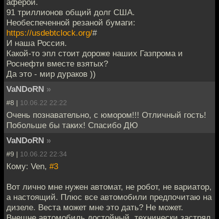
аферой.
91 триллионов общий долг США.
Необеспеченной резаной бумаги:
https://usdebtclock.org/
#
И наша Россия.
Какой-то эпл стоит дороже наших Газпрома и
Роснефти вместе взятых?
Да это - мир дураков ))
VaNDoRN
»
#8 |
10.06.22 22:22
Очень познавательно, с юмором!!! Отличный гость!
Побольше бы таких! Спасибо ДЮ
VaNDoRN
»
#9 |
10.06.22 22:34
Кому: Ven,
#3
Вот лично мне нужен автомат, не робот, не вариатор,
а настоящий. Плюс все автомобили предпочитаю на
дизеле. Веста может мне это дать? Не может.
Внешне автомобиль достойный, технически застрял