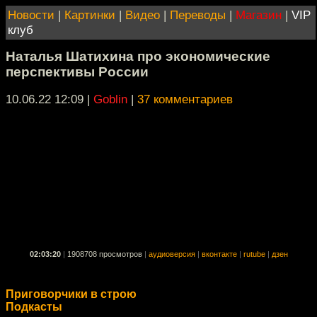
Новости
|
Картинки
|
Видео
|
Переводы
|
Магазин
|
VIP
клуб
Наталья Шатихина про экономические
перспективы России
10.06.22 12:09
|
Goblin
|
37 комментариев
02:03:20
|
1908708 просмотров
|
аудиоверсия
|
вконтакте
|
rutube
|
дзен
Приговорчики в строю
Подкасты