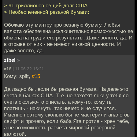
> 91 триллионов общий долг США.
> Необеспеченной резаной бумаги:
Обожаю эту мантру про резаную бумагу. Любая
валюта обеспечена исключительно возможностью ее
обмена на труд и его результаты. Даже золото, да. И
в отрыве от них - не имеют никакой ценности. И
даже золото, да.
zibel
»
#16 |
11.06.22 16:21
Кому: split,
#15
Да ладно бы, если бы резаная бумага. На деле это
счета в банках США. Т. е. не захотят янки у тебя со
счета сколько-то списать, а кому-то, кому ты
платишь - накинуть, так ничего и не случится.
Именно поэтому сколько бы не мастерили аналогов
свифт и прочего, если баба Яга против - хрен тебе,
а не возможность расчёта мировой резервной
валютой.