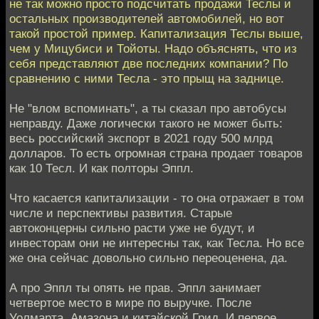
не так можно просто подсчитать продажи Теслы и
остальных производителей автомобилей, но вот
такой простой пример. Капитализация Теслы выше,
чем у Мицубиси и Тойоты. Надо объяснять, что из
себя представляют две последних компании? По
сравнению с ними Тесла - это прыщ на заднице.
Не "влом вспоминать", а ты сказал про автобусы
неправду. Даже логически такого не может быть:
весь российский экспорт в 2021 году 500 млрд
долларов. То есть огромная страна продает товаров
как 10 Тесл. И как полторы Эппл.
Что касается капитализации - то она отражает в том
числе и перспективы развития. Старые
автоконцерны сильно расти уже не будут, и
инвесторам они не интересны так, как Тесла. Но все
же она сейчас довольно сильно переоценена, да.
А про Эппл ты опять не прав. Эппл занимает
четвертое место в мире по выручке. После
Уолмарта, Амазона и китайской Грид. И первое