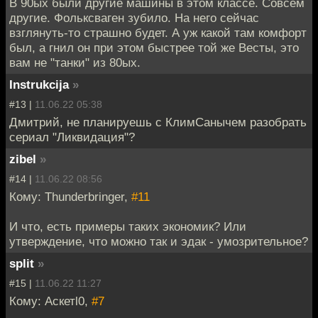
В 90ых были другие машины в этом классе. Совсем
другие. Фольксваген зубило. На него сейчас
взглянуть-то страшно будет. А уж какой там комфорт
был, а гнил он при этом быстрее той же Весты, это
вам не "танки" из 80ых.
Instrukcija
»
#13 |
11.06.22 05:38
Дмитрий, не планируешь с КлимСанычем разобрать
сериал "Ликвидация"?
zibel
»
#14 |
11.06.22 08:56
Кому: Thunderbringer,
#11
И что, есть примеры таких экономик? Или
утверждение, что можно так и эдак - умозрительное?
split
»
#15 |
11.06.22 11:27
Кому: Аскетl0,
#7