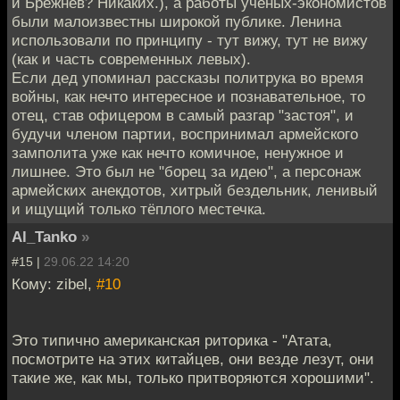
и Брежнев? Никаких.), а работы учёных-экономистов
были малоизвестны широкой публике. Ленина
использовали по принципу - тут вижу, тут не вижу
(как и часть современных левых).
Если дед упоминал рассказы политрука во время
войны, как нечто интересное и познавательное, то
отец, став офицером в самый разгар "застоя", и
будучи членом партии, воспринимал армейского
замполита уже как нечто комичное, ненужное и
лишнее. Это был не "борец за идею", а персонаж
армейских анекдотов, хитрый бездельник, ленивый
и ищущий только тёплого местечка.
Al_Tanko
»
#15 |
29.06.22 14:20
Кому: zibel,
#10
Это типично американская риторика - "Атата,
посмотрите на этих китайцев, они везде лезут, они
такие же, как мы, только притворяются хорошими".