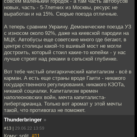
совсем маленький городок - а там часть автобусов
новых, часть - 5-7летних из Москвы, ресурс не
выработан и на 15%. Скорые поезда отличные.
А теперь сравним Украину. Демонические поезда УЗ
с износом около 92%, даже на киевской пародии на
МЦК. Автобусы еще советские много где бегают, в
центре столицы какой-то вшивый мост не могли
достроить, который стоил какие-то копейки - у нас
лучше строят над реками в сельской глубинке.
Вот тебе чистый олигархический капитализм - всё в
карман. А есть еще страны вроде Гаити - никакого
государственного регулирования, никакого КЗОТа,
никакой социалки. Капитализм времен
наполеоновских войн, мечта капиталиста-
либертарианца. Только вот аромат у этой мечты
такой, что противогаз не поможет.
Thunderbringer
»
#13 |
29.06.22 13:59
Кому: split,
#11