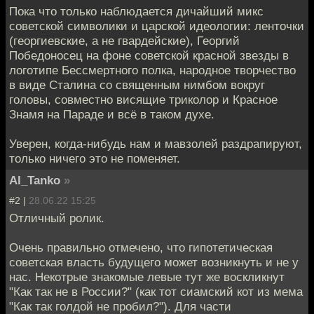
Пока что только наблюдается дичайший микс
советской символики и царской идеологии: ленточки
(георгиевские, а не гвардейские), Георгий
Победоносец на фоне советской красной звезды в
логотипе Бессмертного полка, народное творчество
в виде Сталина со священным нимбом вокруг
головы, совместно висящие триколор и Красное
Знамя на Параде и всё в таком духе.
Уверен, когда-нибудь нам и мавзолей раздрапируют,
только ничего это не поменяет.
Al_Tanko
»
#2 |
28.06.22 15:25
Отличный ролик.
Очень правильно отмечено, что гипотетическая
советская власть будущего может возникнуть и не у
нас. Некотрые знакомые левые тут же воскликнут
"Как так не в России?" (как тот сиамский кот из мема
"Как так голдой не пробил?"). Для части