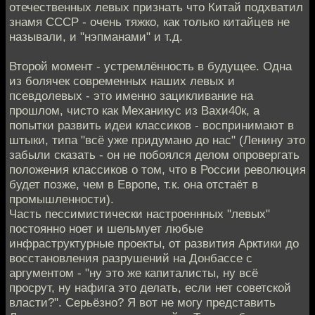
отечественных левых признать что Китай подхватил
знамя СССР - очень тяжко, как только китайцев не
называли, и "нэпманами" и т.д.
Второй момент - устремлённость в будущее. Одна
из болячек современных наших левых и
псевдолевых - это именно зацикливание на
прошлом, чисто как Механикус из Вахи40к, а
попытки развить идеи классиков - воспринимают в
штыки, типа "всё уже придумано до нас" (Ленину это
забыли сказать - он не побоялся делом опровергать
положения классиков о том, что в России революция
будет позже, чем в Европе, т.к. она отстаёт в
промышленности).
Часть пессимистически настроеннных "левых"
постоянно ноет и шельмует любые
инфраструктурные проекты, от развития Арктики до
восстановления разрушений на Донбассе с
аргументом - "ну это же капиталисты, ну всё
просрут, ну нафига это делать, если нет советской
власти?". Серьёзно? Я вот не могу представить