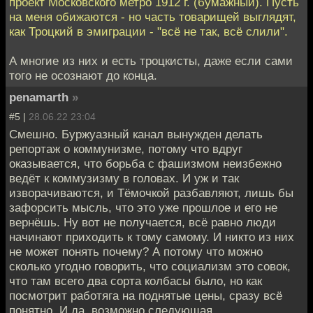
проект Московского метро 1912 г. (бумажный). Пусть
на меня обижаются - но часть товарищей выглядят,
как Троцкий в эмиграции - "всё не так, всё слили".
А многие из них и есть троцкисты, даже если сами
того не осознают до конца.
penamarth
»
#5 |
28.06.22 23:04
Смешно. Буржуазный канал вынужден делать
репортаж о коммунизме, потому что вдруг
оказывается, что борьба с фашизмом неизбежно
ведёт к коммузизму в головах. И уж и так
изворачиваются, и Тёмочкой разбавляют, лишь бы
зафорсить мысль, что это уже прошлое и его не
вернёшь. Ну вот не получается, всё равно люди
начинают приходить к тому самому. И никто из них
не может понять почему? А потому что можно
сколько угодно говорить, что социализм это совок,
что там всего два сорта колбасы было, но как
посмотрит работяга на поднятые цены, сразу всё
понятно. И да, возможно следующая