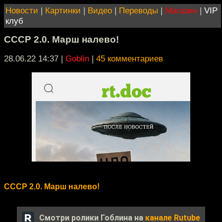
Новости
|
Картинки
|
Видео
|
Переводы
|
Магазин
|
VIP
клуб
СССР 2.0. Марш налево!
28.06.22 14:37
|
Goblin
|
45 комментариев
СССР 2.0. Марш налево!
Смотри ролики Гоблина на
канале Rutube