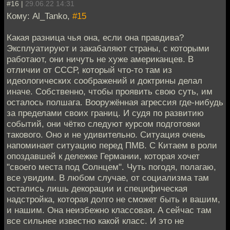
#16 |
29.06.22 14:31
Кому: Al_Tanko,
#15
Какая разница чья она, если она правдива?
Эксплуатируют и закабаляют страны, с которыми
работают, они ничуть не хуже американцев. В
отличии от СССР, который что-то там из
идеологических соображений и доктрины делал
иначе. Собственно, чтобы проявить свою суть, им
осталось полшага. Вооружённая агрессия где-нибудь
за пределами своих границ. И судя по развитию
событий, они чётко следуют курсом подготовки
такового. Оно и не удивительно. Ситуация очень
напоминает ситуацию перед ПМВ. С Китаем в роли
опоздавшей к дележке Германии, которая хочет
"своего места под Солнцем". Чуть погодя, полагаю,
все увидим. В любом случае, от социализма там
остались лишь декорации и специфическая
надстройка, которая долго не сможет быть и вашим,
и нашим. Она неизбежно классовая. А сейчас там
все сильнее известно какой класс. И это не