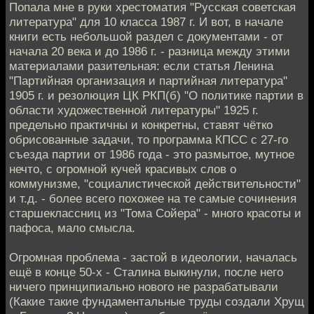
Попала мне в руки хрестоматия "Русская советская
литература" для 10 класса 1987 г. И вот, в начале
книги есть небольшой раздел с документами - от
начала 20 века и до 1986 г. - разница между этими
материалами разительная: если статья Ленина
"Партийная организация и партийная литература"
1905 г. и резолюция ЦК РКП(б) "О политике партии в
области художественной литературы" 1925 г.
предельно практичны и конкретны, ставят чётко
обрисованные задачи, то программа КПСС с 27-го
съезда партии от 1986 года - это размытое, мутное
нечто, с огромной кучей красивых слов о
коммунизме, "социалистической действительности"
и т.д. - более всего похожее на те самые сочинения
старшеклассниц из "Тома Сойера" - много красоты и
пафоса, мало смысла.
Огромная проблема - застой в идеологии, началась
ещё в конце 50-х - Сталина выкинули, после него
ничего принципиально нового не разрабатывали
(Какие такие фундаментальные труды создали Хрущ