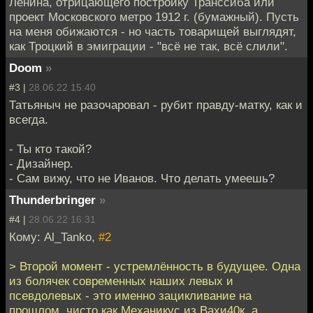
Ленина, отрицающего постройку Транссиба или
проект Московского метро 1912 г. (бумажный). Пусть
на меня обижаются - но часть товарищей выглядят,
как Троцкий в эмиграции - "всё не так, всё слили".
Doom
»
#3 |
28.06.22 15:40
Татьяныч не разочаровал - рубит правду-матку, как и
всегда.
- Ты кто такой?
- Дизайнер.
- Сам вижу, что не Иванов. Что делать умеешь?
Thunderbringer
»
#4 |
28.06.22 16:31
Кому: Al_Tanko,
#2
> Второй момент - устремлённость в будущее. Одна
из болячек современных наших левых и
псевдолевых - это именно зацикливание на
прошлом, чисто как Механикус из Вахи40к, а