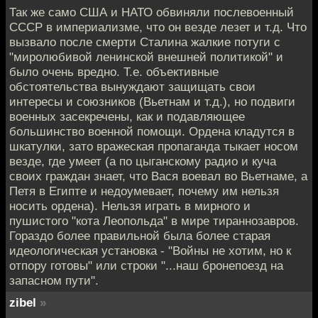
Так же само США и НАТО обвиняли послевоенный
СССР в империализме, что он везде лезет и т.д. Что
вызвало после смерти Сталина жалкие потуги с
"миролюбивой ленинской внешней политикой" и
было очень вредно. Т.е. объективные
обстоятельства вынуждают защищать свои
интересы и союзников (Вьетнам и т.д.), но подвиги
военных засекречены, как и подавляющее
большинство военной помощи. Ордена кладутся в
шкатулки, зато вражеская пропаганда тыкает носом
везде, где умеет (а по цыганскому радио и куча
своих граждан знает, что Вася воевал во Вьетнаме, а
Петя в Египте и недоумевает, почему им нельзя
носить ордена). Нельзя играть в мирного и
пушистого "кота Леопольда" в мире тираннозавров.
Гораздо более правильной была более старая
идеологическая установка - "Войны не хотим, но к
отпору готовы" или строки "...наш бронепоезд на
запасном пути".
zibel
»