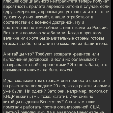
плюшек официального нейтралитета теперь получат
вероятность прилёта ядрёного батона в случае, если
вдруг американцы провокацию устроят или кто-то не
ту кнопку у них нажмёт, а наши отработают в
соответствии с военной доктриной. Ну и
соответственно тоже облом с ништяками из России.
Вот это я понимаю закабалили. Когда в прошлом
великие или хотя бы значительные страны готовы
отрезать себе гениталии по команде из Вашингтона.
А китайцы что? Требуют возврата кредитов или
выполнения договоров, а если их обламывают -
возвращают своё с процентами? Это не кабала, это
называется иначе - не быть лохом.
И да, скольким там странам они принесли счастье
на ракетах за последние 20 лет, когда ракеты и армия
уже были. Ни одной? Зато они, например, помогают
КНДР выжить (мы тоже, кстати). Или сильно
китайцы выдоили Венесуэлу? А они там тоже
помогали работать против организованной США
цветной революции? Да и мы вроде Венесуэлу не