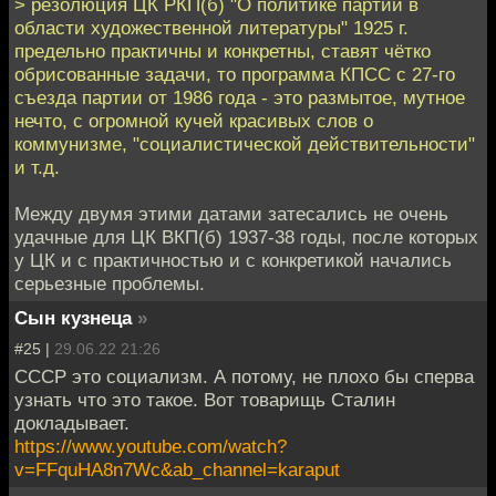
> резолюция ЦК РКП(б) "О политике партии в
области художественной литературы" 1925 г.
предельно практичны и конкретны, ставят чётко
обрисованные задачи, то программа КПСС с 27-го
съезда партии от 1986 года - это размытое, мутное
нечто, с огромной кучей красивых слов о
коммунизме, "социалистической действительности"
и т.д.
Между двумя этими датами затесались не очень
удачные для ЦК ВКП(б) 1937-38 годы, после которых
у ЦК и с практичностью и с конкретикой начались
серьезные проблемы.
Сын кузнеца
»
#25 |
29.06.22 21:26
СССР это социализм. А потому, не плохо бы сперва
узнать что это такое. Вот товарищь Сталин
докладывает.
https://www.youtube.com/watch?
v=FFquHA8n7Wc&ab_channel=karaput