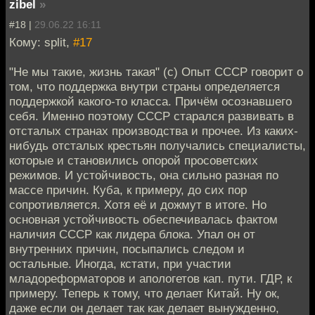
zibel
»
#18 |
29.06.22 16:11
Кому: split,
#17
"Не мы такие, жизнь такая" (с) Опыт СССР говорит о
том, что поддержка внутри страны определяется
поддержкой какого-то класса. Причём осознавшего
себя. Именно поэтому СССР старался развивать в
отсталых странах производства и прочее. Из каких-
нибудь отсталых крестьян получались специалисты,
которые и становились опорой просоветских
режимов. И устойчивость, она сильно разная по
массе причин. Куба, к примеру, до сих пор
сопротивляется. Хотя её и дожмут в итоге. Но
основная устойчивость обеспечивалась фактом
наличия СССР как лидера блока. Упал он от
внутренних причин, посыпались следом и
остальные. Иногда, кстати, при участии
младореформаторов и апологетов кап. пути. ГДР, к
примеру. Теперь к тому, что делает Китай. Ну ок,
даже если он делает так как делает вынужденно,