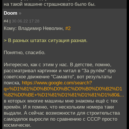
на такой машине страшновато было бы.
Doom
»
#4 |
30.06.22 17:28
Кому: Владимир Неволин,
#2
> В разных штатах ситуация разная.
Понятно, спасибо.
Интересно, как с этим у нас. В детстве, помню,
рассматривал картинки и читал в "За рулём" про
советское движение "Самавто", вот результаты
поиска,
https://www.google.com/search?
q=%D1%81%D0%B0%D0%BC%D0%B0%D0%B2%D1
%82%D0%BE+%D1%81%D1%81%D1%81%D1%80&...
в которых многие машины мне знакомы ещё с тех
времён. И я помню, что нескольким номера таки
выдали. А сейчас возможности для строительства
самоделок выросли по сравнению с СССР просто
космически.