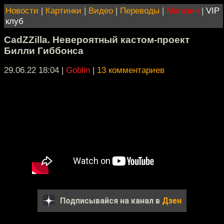
Новости
|
Картинки
|
Видео
|
Переводы
|
Магазин
|
VIP
клуб
CadZZilla. Невероятный кастом-проект
Билли Гиббонса
29.06.22 18:04
|
Goblin
|
13 комментариев
Подписывайся на канал в
Дзен