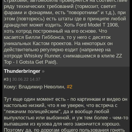
ряду технических требований (тормозит, светит
фарами и фонарями, есть "поворотники" и т.д.), при
этом (повторюсь) есть штаты где в принципе любой
драндулет может ездить. Хоть Ford Model T 1908,
хоть хотрод построенный на его основе. Что
касается Билли Гиббонса, то у него с десяток
уникальных Кастом проектов. На некоторых он
действительно регулярно ездит (например на
хотроде Whiskey Runner, снимавшемся в клипе ZZ
Top - I Gotsta Get Paid).
Thunderbringer
»
#3 |
30.06.22 14:37
Кому: Владимир Неволин,
#2
Тут еще один момент есть - по картинкам и видео он
настолько низкий, что я не уверен, что встреча с
"лежачим полицейским", да и вообще любой
выпуклостью или выбоиной, и уж тем более - чем-то
выпавшим из кузова для него закончится хорошо.
Поэтому да, по дорогам общего пользования гонять