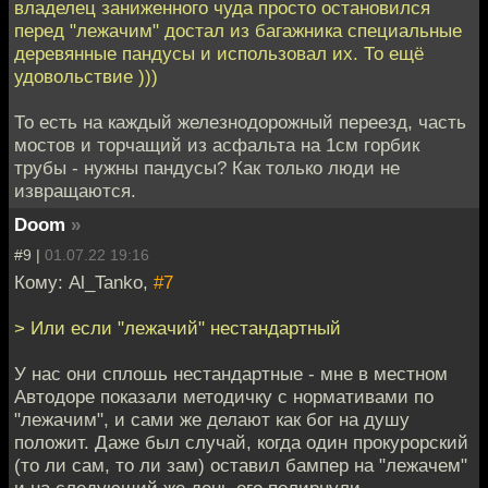
владелец заниженного чуда просто остановился
перед "лежачим" достал из багажника специальные
деревянные пандусы и использовал их. То ещё
удовольствие )))
То есть на каждый железнодорожный переезд, часть
мостов и торчащий из асфальта на 1см горбик
трубы - нужны пандусы? Как только люди не
извращаются.
Doom
»
#9 |
01.07.22 19:16
Кому: Al_Tanko,
#7
> Или если "лежачий" нестандартный
У нас они сплошь нестандартные - мне в местном
Автодоре показали методичку с нормативами по
"лежачим", и сами же делают как бог на душу
положит. Даже был случай, когда один прокурорский
(то ли сам, то ли зам) оставил бампер на "лежачем"
и на следующий же день его полирнули.