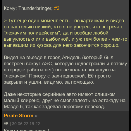
Кому: Thunderbringer,
#3
> Тут еще один момент есть - по картинкам и видео
он настолько низкий, что я не уверен, что встреча с
"лежачим полицейским", да и вообще любой
выпуклостью или выбоиной, и уж тем более - чем-то
выпавшим из кузова для него закончится хорошо.
Видел на въезде в город Агидель (который был
построен вокруг АЭС, которую недостроили и потому
в городке работы нет) после кольца висящую на
"лежачем" Приору с вах-подвеской. Её просто
закрыли и ушли, видимо, за помощью.
Даже некоторые серийные авто имеют слишком
малый клиренс, друг не смог залезть на эстакаду на
Мазде 6, так как задевал порогами переход.
Pirate Storm
»
#5 |
30.06.22 19:22
Космическая тварь!