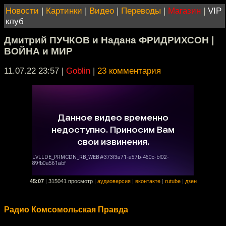
Новости
|
Картинки
|
Видео
|
Переводы
|
Магазин
|
VIP
клуб
Дмитрий ПУЧКОВ и Надана ФРИДРИХСОН |
ВОЙНА и МИР
11.07.22 23:57
|
Goblin
|
23 комментария
45:07
|
315041 просмотр
|
аудиоверсия
|
вконтакте
|
rutube
|
дзен
Радио Комсомольская Правда