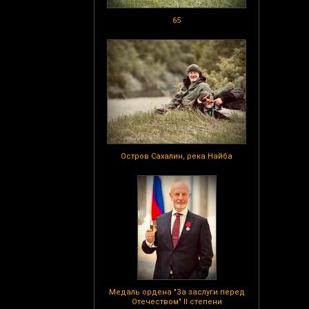
65
Остров Сахалин, река Найба
Медаль ордена "За заслуги перед
Отечеством" II степени