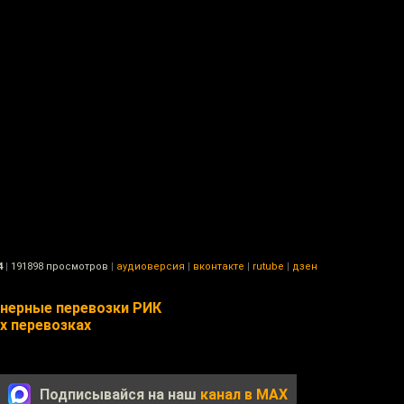
4
|
191898 просмотров
|
аудиоверсия
|
вконтакте
|
rutube
|
дзен
йнерные перевозки РИК
х перевозках
Подписывайся на наш
канал в MAX