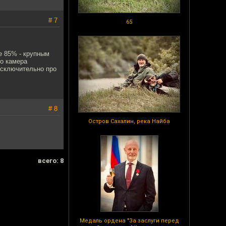
# 7
65
е 85% - крупным
то камера
 исключительно про
# 8
Остров Сахалин, река Найба
всего: 8
Медаль ордена "За заслуги перед