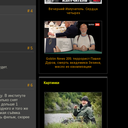
Вечерний Излучатель: Сердца
# 4
четырех
# 5
Goblin News 205: террорист Павел
Дуров, смерть академика Зезина,
удет.
масло из канализации
Картинки
# 6
у. В институте
олько снят
е дольше 1
дного и того же
акая съёмка
дь фильм, скорее