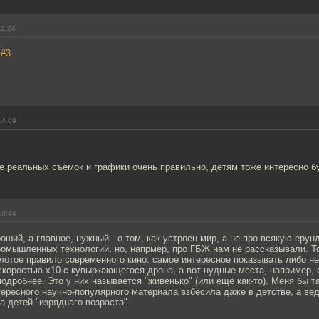
11:24
,
#3
14:09
е реальных съёмок и графики очень правильно, детям тоже интересно б
19:44
оший, а главное, нужный - о том, как устроен мир, а не про всякую ерунд
ромышленных технологий, но, напрмер, про ГБЖ нам не рассказывали. Т
лотое правило современного кино: самое интересное показывать либо н
скоростью х10 с кувыркающегося дрона, а вот нудные места, например, о
одробнее. Это у них называется "живенько" (или ещё как-то). Меня бы т
ересного научно-популярного материала взбесила даже в детстве, а ве
а детей "изряднаго возраста".