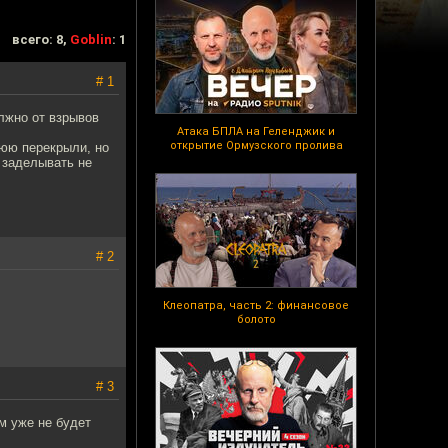
всего: 8,
Goblin
: 1
# 1
лжно от взрывов
Атака БПЛА на Геленджик и
открытие Ормузского пролива
нюю перекрыли, но
 заделывать не
# 2
Клеопатра, часть 2: финансовое
болото
# 3
м уже не будет