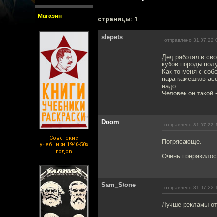
Магазин
cтраницы: 1
slepets
отправлено 31.07.22 
Дед работал в св
кубов породы пол
Как-то меня с соб
пара камешков ас
надо.
Человек он такой 
Doom
отправлено 31.07.22 
Советские
Потрясающе.
учебники 1940-50х
годов
Очень понравилось
Sam_Stone
отправлено 31.07.22 
Лучше рекламы от 