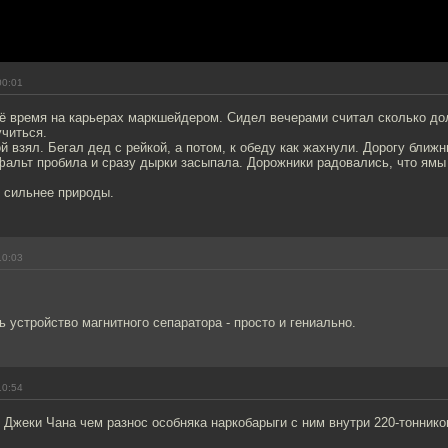
00:01
оё время на карьерах маркшейдером. Сидел вечерами считал сколько до
учиться.
ой взял. Бегал дед с рейкой, а потом, к обеду как жахнули. Дорогу ближ
фальт пробила и сразу дырки засыпала. Дорожники радовались, что ямы
- сильнее природы.
10:03
 устройство магнитного сепаратора - просто и гениально.
10:54
Джеки Чана чем разнос особняка наркобарыги с ним внутри 220-тоннико