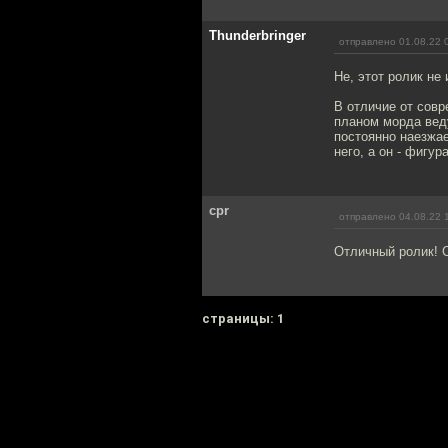
Thunderbringer
отправлено 01.08.22 
Не, этот ролик не
В отличие от совр
планом морда веду
постоянно наезжае
него, а он - фигу
cpr
отправлено 04.08.22 
Отличный ролик! 
cтраницы: 1