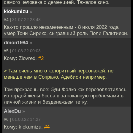
самого человека с деменцией. Тяжелое кино.
kiokumizu
»
#4 |
31.07.22 23:48
Как-то прошло незамеченным - 8 июля 2022 года
умер Тони Сирико, сыгравший роль Поли Гальтиери.
dmon1984
»
#5 |
01.08.22 00:03
Кому: Zlovred,
#2
> Там очень много колоритный персонажей, не
меньше чем в Сопрано, Адебиси например.
Там прекрасны все: Эди Фалко как перевоплотилась
из гордой жены босса в затюканную проблемами в
личной жизни и безденежьем тетку.
AlexDu
»
#6 |
01.08.22 14:27
Кому: kiokumizu,
#4