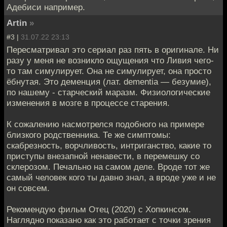
Адебиси например.
Artin
»
#3 |
31.07.22 23:13
Пересматривал это сериал раз пять в оригинале. Ни
разу у меня не возникло ощущения что Ливия чего-
то там симулирует. Она не симулирует, она просто
ёбнутая. Это деменция (лат. dementia — безумие),
по нашему - старческий маразм. Физиологические
изменения в мозге в процессе старения.
К сожалению насмотрелся подобного на примере
близкого родственника. Те же симптомы:
скабрезность, ворчливость, интриганство, какие то
приступы внезапной ненавести, в перемешку со
склерозом. Печально на самом деле. Вроде тот же
самый человек кого ты давно знал, а вроде уже и не
он совсем.
Рекомендую фильм Отец (2020) с Хопкинсом.
Наглядно показано как это работает с точки зрения