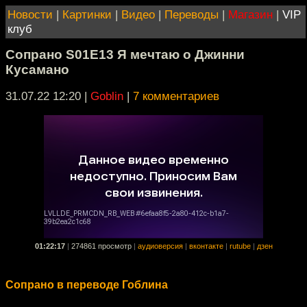
Новости
|
Картинки
|
Видео
|
Переводы
|
Магазин
|
VIP
клуб
Сопрано S01E13 Я мечтаю о Джинни
Кусамано
31.07.22 12:20
|
Goblin
|
7 комментариев
01:22:17
|
274861 просмотр
|
аудиоверсия
|
вконтакте
|
rutube
|
дзен
Сопрано в переводе Гоблина