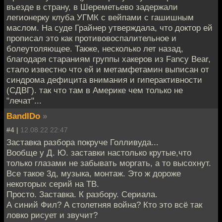
въезде в страну, в Шереметьево задержали
легионерку клуба УГМК с вейпами с гашишным
маслом. На суде Грайнер утверждала, что доктор ей
прописал это как противовоспалительное и
болеутоляющее. Также, несколько лет назад,
благодаря стараниям группы хакеров из Fancy Bear,
стало известно что ей и метамфетамин выписан от
синдрома дефицита внимания и гиперактивности
(СДВГ). так что там в Америке чем только не
"лечат"...
BandIDo
»
#4 |
12.08.22 22:47
Заставка разбора покруче Голливуда...
Вообще у Д. Ю. заставки настолько крутые,что
только глазами не забывать моргать, а то высохнут.
Все такое 3д, музыка, монтаж. Это ж дороже
некоторых серий на ТВ.
Просто. Заставка. К разбору. Сериала.
А синий Фил? А столетняя война? Кто это всё так
ловко рисует и звучит?