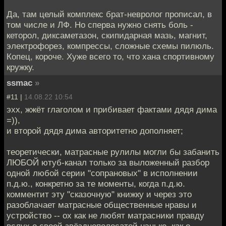
Да, там целый комплекс брат-невролог прописал, в
том числе и ЛФ. Но сперва нужно снять боль -
кеторол, диксаметазон, скипидарная мазь, магнит,
электрофорез, компрессы, сложные схемы пилюль.
Копец, короче. Хуже всего то, что хана спортивному
кружку.
ssmac
»
#11 |
14.08.22 10:54
эхх, жжёт глаголом и прибивает фактами дядя дима
=)),
и второй дядя дима авторитетно дополняет;
теоретически, матрасные рулилы могли бы забанить
ЛЮБОЙ ютуб-канал только за выложенный разбор
одной любой серии "сопрановых" в исполнении
п.д.ю., конкретно за те моменты, когда п.д.ю.
комментит эту "сказочную" книжку и через это
разоблачает матрасные общественные нравы и
устройство -- ох как не любят матрасники правду