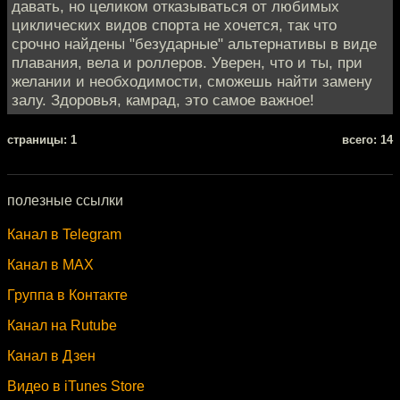
давать, но целиком отказываться от любимых
циклических видов спорта не хочется, так что
срочно найдены "безударные" альтернативы в виде
плавания, вела и роллеров. Уверен, что и ты, при
желании и необходимости, сможешь найти замену
залу. Здоровья, камрад, это самое важное!
cтраницы: 1
всего: 14
полезные ссылки
Канал в Telegram
Канал в MAX
Группа в Контакте
Канал на Rutube
Канал в Дзен
Видео в iTunes Store