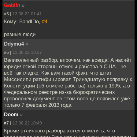
Goblin
»
#5 |
13.08.22 01:41
Кому: BandIDo,
#4
разные люди
Ddymu4
»
#6 |
13.08.22 10:37
Великолепный разбор, впрочем, как всегда! А насчёт
юридической стороны отмены рабства в США - не
всё так гладко. Как вам такой факт, что штат
Миссисипи ратифицировал Тринадцатую поправку к
Конституции (об отмене рабства) только в 1995, а в
Федеральном реестре из-за бюрократических
проволочек документ об этом вообще появился уже
только 7 февраля 2013 года.
Doom
»
#7 |
13.08.22 10:49
Кроме отличного разбора хотел отметить, что
последовал совету Главного и намазал вольтареном