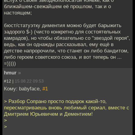
вслух о своей звёзднополосатой нэньке, как о
ближайшем-свежайшем её прошлом, так и о
настоящем;
бюст/статуэтку диментия можно будет барыжить
задорого $-) (чисто конкретно для состоятельных
камрадов), но чтобы обязательно со "звездой героя",
ведь, как он однажды рассказывал, ему ещё в
детстве напророчили, что станет он либо бандитом,
либо героем советского союза, и вот теперь он ...
=)))))
hmur
»
#12 |
15.08.22 09:53
Кому: babyface,
#1
> Разбор Сопрано просто подарок какой-то,
пересматриваешь вновь любимый сериал, вместе с
Дмитрием Юрьевичем и Дементием!
>
>