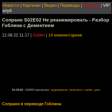
Новости
|
Картинки
|
Видео
|
Переводы
|
Магазин
|
VIP
клуб
Сопрано S02E02 Не реанимировать - Разбор
Гоблина с Дементием
12.08.22 11:17
|
Goblin
|
14 комментариев
01:33:02
|
262893 просмотра
|
аудиоверсия
|
вконтакте
|
rutube
|
дзен
Сопрано в переводе Гоблина