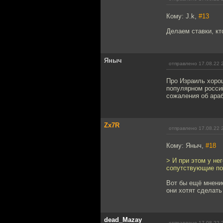
Кому: J.k,
#13
Делаем ставки, кт
Яныч
отправлено 17.08.22 
Про Израиль хорош
популярном россий
сожаления об араб
Zx7R
отправлено 17.08.22 
Кому: Яныч,
#18
> И при этом у не
сопутствующие пот
Вот бы ещё мнение
они хотят сделать
dead_Mazay
отправлено 17.08.22 