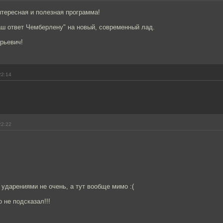
тересная и полезная программа!
наш ответ Чемберлену" на новый, современный лад.
рьевич!
22:14
22:22
 ударениями не очень, а тут вообще мимо :(
о не подсказал!!!