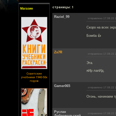
cтраницы: 1
Магазин
Raziel_99
отправлено 17.08.22 
Скоро на всех экр
Бомба 👍
Zx7R
отправлено 17.08.22 
Эта.
яИр лапИд.
Советские
учебники 1940-50х
годов
Gamer065
отправлено 17.08.22 
Огонь, начинаем 
Руслан
отправлено 17.08.22 
Добровольский