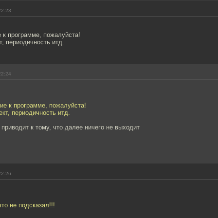
22:23
 к программе, пожалуйста!
т, периодичность итд.
22:24
ие к программе, пожалуйста!
ект, периодичность итд.
 приводит к тому, что далее ничего не выходит
22:26
что не подсказал!!!