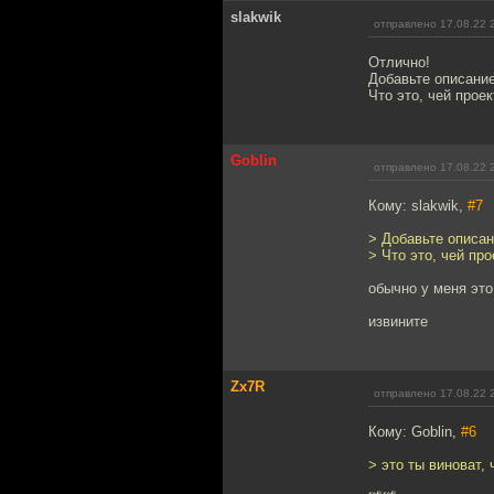
slakwik
отправлено 17.08.22 
Отлично!
Добавьте описание
Что это, чей проек
Goblin
отправлено 17.08.22 
Кому: slakwik,
#7
> Добавьте описан
> Что это, чей про
обычно у меня это
извините
Zx7R
отправлено 17.08.22 
Кому: Goblin,
#6
> это ты виноват, 