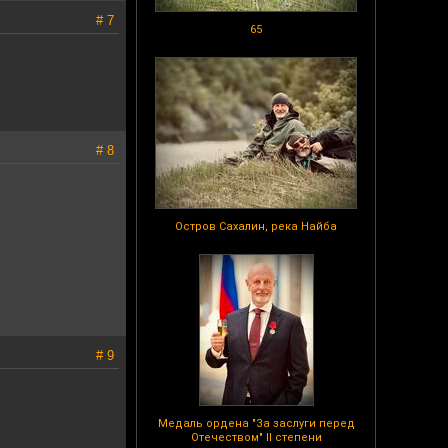
# 7
65
# 8
Остров Сахалин, река Найба
# 9
Медаль ордена "За заслуги перед
Отечеством" II степени