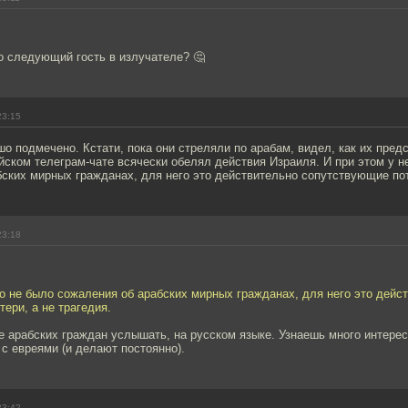
о следующий гость в излучателе? 🤔
23:15
о подмечено. Кстати, пока они стреляли по арабам, видел, как их пред
ском телеграм-чате всячески обелял действия Израиля. И при этом у н
ских мирных гражданах, для него это действительно сопутствующие поте
23:18
го не было сожаления об арабских мирных гражданах, для него это дейс
ери, а не трагедия.
 арабских граждан услышать, на русском языке. Узнаешь много интерес
 с евреями (и делают постоянно).
23:42