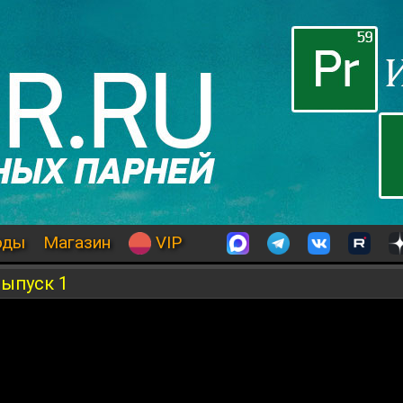
оды
Магазин
VIP
выпуск 1