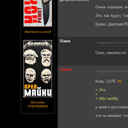
Очень хорошая, ин
Это, как будто, "
Браво, Дмитрий Ю
Империя ножей
Slawa
отправлено 17.08.22 
Оооо, наконец-то!
Goblin
отправлено 17.08.22 
Кому: Zx7R,
#2
> Эта.
>
> яИр лапИд.
Магазин
ОПЕРМАЙКИ
у меня и русскими
это ты виноват, чт