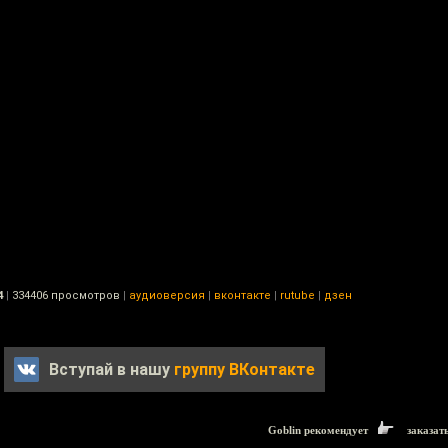
4
|
334406 просмотров
|
аудиоверсия
|
вконтакте
|
rutube
|
дзен
Вступай в нашу
группу ВКонтакте
Goblin рекомендует
заказат