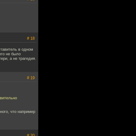
# 18
ставитель в одном
его не было
ри, а не трагедия.
# 19
твительно
ного, что например
# 20