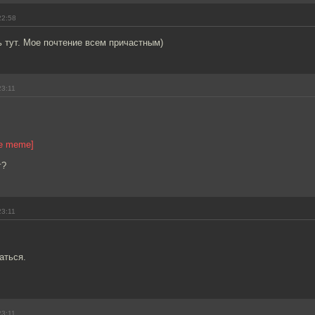
22:58
ь тут. Мое почтение всем причастным)
23:11
ge meme]
г?
23:11
аться.
23:11