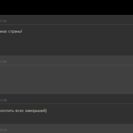
21:52
анах страны!
21:53
21:58
троллить всех заморышей)
22:14