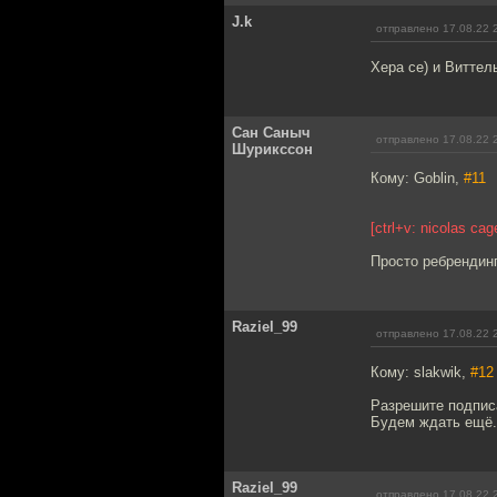
J.k
отправлено 17.08.22 
Хера се) и Виттел
Сан Саныч
отправлено 17.08.22 
Шурикссон
Кому: Goblin,
#11
[ctrl+v: nicolas ca
Просто ребрендин
Raziel_99
отправлено 17.08.22 
Кому: slakwik,
#12
Разрешите подпис
Будем ждать ещё.
Raziel_99
отправлено 17.08.22 