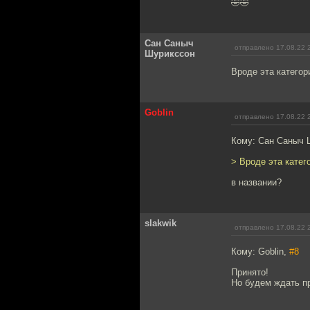
🤣🤣
Сан Саныч
отправлено 17.08.22 
Шурикссон
Вроде эта категор
Goblin
отправлено 17.08.22 
Кому: Сан Саныч 
> Вроде эта катег
в названии?
slakwik
отправлено 17.08.22 
Кому: Goblin,
#8
Принято!
Но будем ждать п