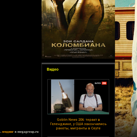
Видео
Goblin News 206: теракт в
Геленджике, у США закончились
ракеты, мигранты в Сеуте
ь
лендинг
в megagroup.ru