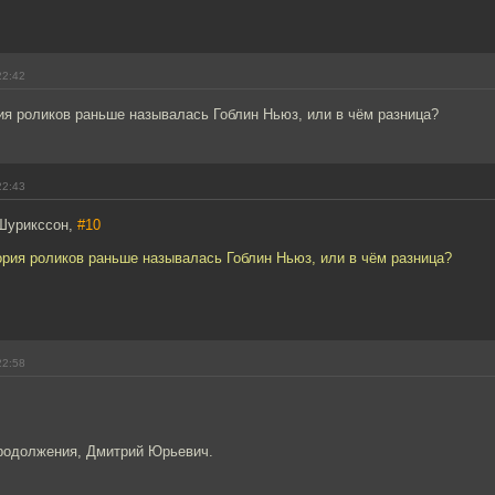
22:42
ия роликов раньше называлась Гоблин Ньюз, или в чём разница?
22:43
Шурикссон,
#10
ория роликов раньше называлась Гоблин Ньюз, или в чём разница?
22:58
родолжения, Дмитрий Юрьевич.