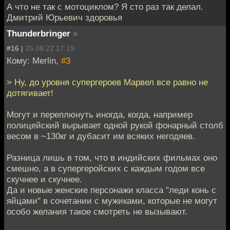
А что не так с мотоциклом? Я сто раз так делал.
Дмитрий Юрьевич здоровья
Thunderbringer
»
#16 |
25.08.22 17:19
Кому: Merlin,
#3
> Ну, до уровня супергероев Марвел все равно не
дотягивает!
Могут и переплюнуть иногда, когда, например
полицейский вырывает одной рукой фонарный столб
весом в ~130кг и дубасит им всяких негодяев.
Разница лишь в том, что в индийских фильмах оно
смешно, а в супергеройских с каждым годом все
скучнее и скучнее.
Да и новые женские персонажи класса "леди конь с
яйцами" в сочетании с мужиками, которые не могут
особо желания такое смотреть не вызывают.