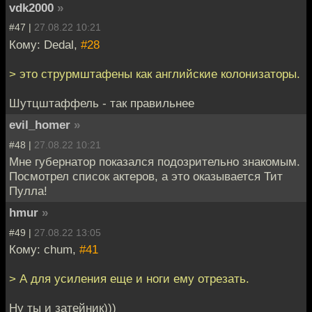
vdk2000
»
#47 |
27.08.22 10:21
Кому: Dedal,
#28
> это струрмштафены как английские колонизаторы.
Шутцштаффель - так правильнее
evil_homer
»
#48 |
27.08.22 10:21
Мне губернатор показался подозрительно знакомым.
Посмотрел список актеров, а это оказывается Тит
Пулла!
hmur
»
#49 |
27.08.22 13:05
Кому: chum,
#41
> А для усиления еще и ноги ему отрезать.
Ну ты и затейник)))