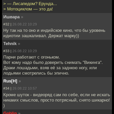
> — Лисапедом? Ерунда...
> Мотоциклом — это да!
Ишвара
»
#32 |
26.08.22 10:29
Ну так на то оно и индийское кино, что бы уровень
идиотии зашкаливал. Держат марку))
Tehnik
»
#33 |
26.08.22 10:29
Парни работают с огоньком.
Вот кому надо было доверить снимать "Викинга".
Драки лошадьми, взяв её за заднюю ногу, или
лодьями смотрелись бы эпично.
Rus[H]
»
#34 |
26.08.22 10:57
Кроме шуток - видеоряд сам по себе, если не искать
никаких смыслов, просто потрясный, снято шикарно!
)
Goblin
»