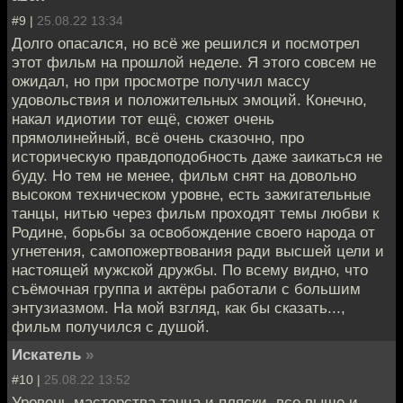
#9 |
25.08.22 13:34
Долго опасался, но всё же решился и посмотрел
этот фильм на прошлой неделе. Я этого совсем не
ожидал, но при просмотре получил массу
удовольствия и положительных эмоций. Конечно,
накал идиотии тот ещё, сюжет очень
прямолинейный, всё очень сказочно, про
историческую правдоподобность даже заикаться не
буду. Но тем не менее, фильм снят на довольно
высоком техническом уровне, есть зажигательные
танцы, нитью через фильм проходят темы любви к
Родине, борьбы за освобождение своего народа от
угнетения, самопожертвования ради высшей цели и
настоящей мужской дружбы. По всему видно, что
съёмочная группа и актёры работали с большим
энтузиазмом. На мой взгляд, как бы сказать...,
фильм получился с душой.
Искатель
»
#10 |
25.08.22 13:52
Уровень мастерства танца и пляски, все выше и