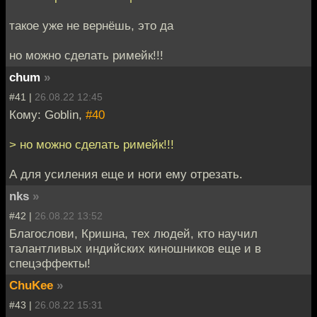
такое уже не вернёшь, это да
но можно сделать римейк!!!
chum
»
#41 |
26.08.22 12:45
Кому: Goblin,
#40
> но можно сделать римейк!!!
А для усиления еще и ноги ему отрезать.
nks
»
#42 |
26.08.22 13:52
Благослови, Кришна, тех людей, кто научил
талантливых индийских киношников еще и в
спецэффекты!
ChuKee
»
#43 |
26.08.22 15:31