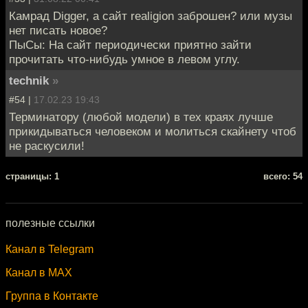
Камрад Digger, а сайт realigion заброшен? или музы
нет писать новое?
ПыСы: На сайт периодически приятно зайти
прочитать что-нибудь умное в левом углу.
technik
»
#54 |
17.02.23 19:43
Терминатору (любой модели) в тех краях лучше
прикидываться человеком и молиться скайнету чтоб
не раскусили!
cтраницы: 1
всего: 54
полезные ссылки
Канал в Telegram
Канал в MAX
Группа в Контакте