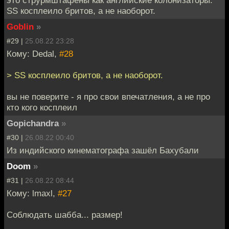
это струрмштафены как английские колонизаторы.
SS косплеило бритов, а не наоборот.
Goblin
»
#29 |
25.08.22 23:28
Кому: Dedal,
#28
> SS косплеило бритов, а не наоборот.
вы не поверите - я про свои впечатления, а не про
кто кого косплеил
Gopichandra
»
#30 |
26.08.22 00:40
Из индийского кинематографа зашёл Бахубали
Doom
»
#31 |
26.08.22 08:44
Кому: lmaxl,
#27
Соблюдать шабба... размер!