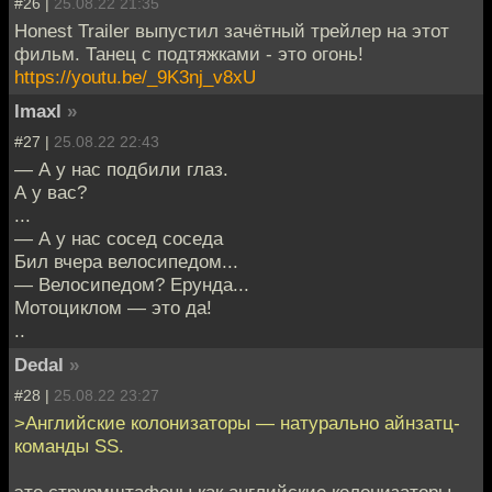
#26 |
25.08.22 21:35
Honest Trailer выпустил зачётный трейлер на этот
фильм. Танец с подтяжками - это огонь!
https://youtu.be/_9K3nj_v8xU
lmaxl
»
#27 |
25.08.22 22:43
— А у нас подбили глаз.
А у вас?
...
— А у нас сосед соседа
Бил вчера велосипедом...
— Велосипедом? Ерунда...
Мотоциклом — это да!
..
Dedal
»
#28 |
25.08.22 23:27
>Английские колонизаторы — натурально айнзатц-
команды SS.