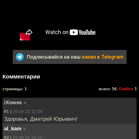
Подписывайся на наш
канал в Telegram
Комментарии
cтраницы: 1
всего: 54,
Goblin
: 3
iХомяк
»
#1 |
25.08.22 12:04
Здоровья, Дмитрий Юрьевич!
al_kam
»
#2 |
25.08.22 12:12