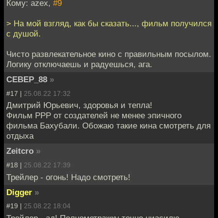
Кому: azex,
#9
> На мой взгляд, как бы сказать..., фильм получился
с душой.
Чисто развлекательное кино с правильным посылом.
Логику отключаешь и радуешься, ага.
CEBEP_88
»
#17 |
25.08.22 17:32
Дмитрий Юрьевич, здоровья и тепла!
Фильм РРР от создателей не менее эпичного
фильма Бахубали. Обожаю такие кина смотреть для
отдыха
Zeitcro
»
#18 |
25.08.22 17:39
Трейлер - огонь! Надо смотреть!
Digger
»
#19 |
25.08.22 18:04
Трейлер - ад! Полнометражку точно ниасилю.