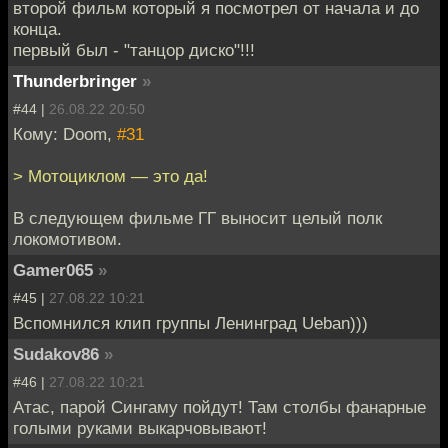
второй фильм который я посмотрел от начала и до
конца.
первый был - "танцор диско"!!!
Thunderbringer
»
#44 |
26.08.22 20:50
Кому: Doom,
#31
> Мотоциклом — это да!
В следующем фильме ГГ выносит целый полк
локомотивом.
Gamer065
»
#45 |
27.08.22 10:21
Вспомнился клип группы Ленинград Ueban)))
Sudakov86
»
#46 |
27.08.22 10:21
Атас, парой Сингаму пойдут! Там столбы фанарные
голыми руками выкарчовывают!