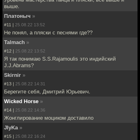
выше.
Платоныч
»
#11 |
25.08.22 13:52
Не понял, а пляски с песнями где??
Talmach
»
#12 |
25.08.22 13:52
Я так понимаю S.S.Rajamoulis это индийский
J.J.Abrams?
Skirnir
»
#13 |
25.08.22 14:31
Берегите себя, Дмитрий Юрьевич.
Wicked Horse
»
#14 |
25.08.22 14:36
Жонглирование моциком доставило
JIyKa
»
#15 |
25.08.22 16:24