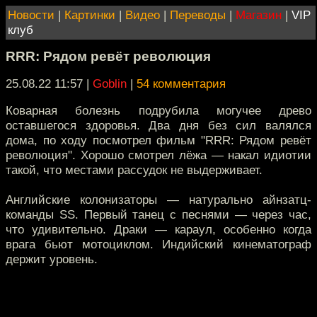
Новости
|
Картинки
|
Видео
|
Переводы
|
Магазин
|
VIP
клуб
RRR: Рядом ревёт революция
25.08.22 11:57
|
Goblin
|
54 комментария
Коварная болезнь подрубила могучее древо
оставшегося здоровья. Два дня без сил валялся
дома, по ходу посмотрел фильм "RRR: Рядом ревёт
революция". Хорошо смотрел лёжа — накал идиотии
такой, что местами рассудок не выдерживает.
Английские колонизаторы — натурально айнзатц-
команды SS. Первый танец с песнями — через час,
что удивительно. Драки — караул, особенно когда
врага бьют мотоциклом. Индийский кинематограф
держит уровень.