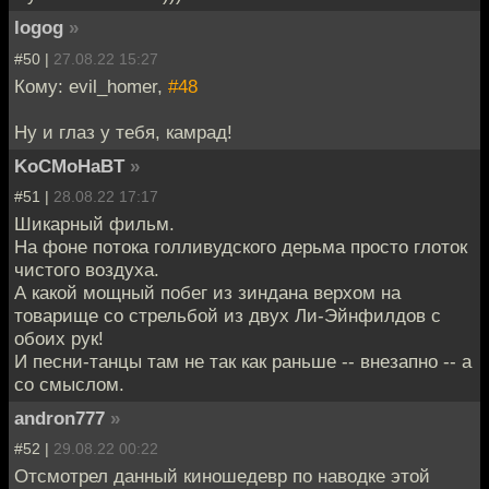
logog
»
#50 |
27.08.22 15:27
Кому: evil_homer,
#48
Ну и глаз у тебя, камрад!
KoCMoHaBT
»
#51 |
28.08.22 17:17
Шикарный фильм.
На фоне потока голливудского дерьма просто глоток
чистого воздуха.
А какой мощный побег из зиндана верхом на
товарище со стрельбой из двух Ли-Эйнфилдов с
обоих рук!
И песни-танцы там не так как раньше -- внезапно -- а
со смыслом.
andron777
»
#52 |
29.08.22 00:22
Отсмотрел данный киношедевр по наводке этой