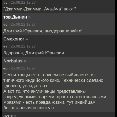
#5 |
25.08.22 12:27
"Джимми-Джимми, Ача-Ача" поют?
тов.Дынин
»
#6 |
25.08.22 12:27
Дмитрий Юрьевич, выздоравливайте!
Смехоног
»
#7 |
25.08.22 12:27
Здоровья, Дмитрий Юрьевич.
Norbulus
»
#8 |
25.08.22 12:27
Песни танцы есть, совсем не выбивается из
типичного индийского кино. Технически сделано
здорово, услада глаз.
А вот то, что англичанцы представлены
запредельными тварями, просто патентованными
мразями - есть правда жизни, тут индийцам
безостановочно плюсую.
azex
»