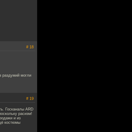
# 18
ез раздумий могли
# 19
ть. Госканалы ARD
поскольку расизм!
родажи и из
ещё костюмы