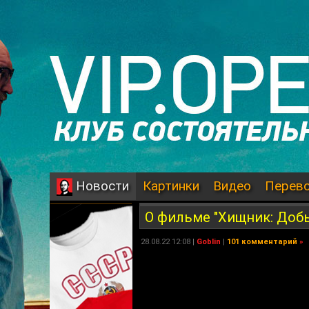
Картинки
Видео
Перев
Новости
О фильме "Хищник: Доб
28.08.22 12:08 |
Goblin
|
101 комментарий
»