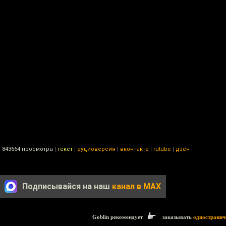
|
843664 просмотра
|
текст
|
аудиоверсия
|
вконтакте
|
rutube
|
дзен
Подписывайся на наш
канал в MAX
Goblin рекомендует
заказывать
одностранич