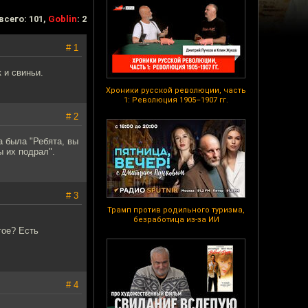
всего: 101,
Goblin
: 2
# 1
 и свиньи.
Хроники русской революции, часть
1: Революция 1905–1907 гг.
# 2
а была "Ребята, вы
ы их подрал".
# 3
Трамп против родильного туризма,
безработица из-за ИИ
гое? Есть
# 4