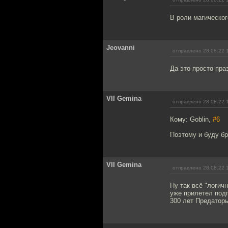
В роли магическог
Jeovanni
отправлено 28.08.22 
Да это просто праз
VII Gemina
отправлено 28.08.22 
Кому: Goblin,
#6
Поэтому и буду бр
VII Gemina
отправлено 28.08.22 
Ну так всё "логич
уже прилетел подг
300 лет Предаторы