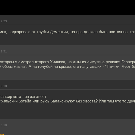
12:23
к, подозреваю от трубки Дементия, теперь должен быть постоянно, как
12:51
котором я смотрел второго Хичника, на дым из лимузина реакция Гловер
 образ жизни". А на голубей на крыше, его напугавших - "Птички. Чёрт б
13:18
ансир кота - он же хвост.
курильский ботейл или рысь балансируют без хвоста? Или там что то дру
13:18