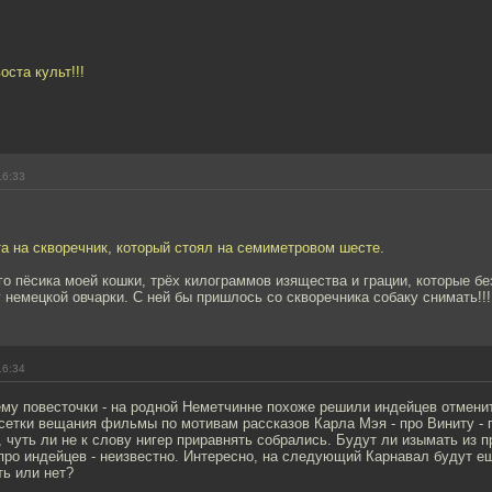
оста культ!!!
16:33
та на скворечник, который стоял на семиметровом шесте.
го пëсика моей кошки, трёх килограммов изящества и грации, которые б
 немецкой овчарки. С ней бы пришлось со скворечника собаку снимать!!!
16:34
ему повесточки - на родной Неметчинне похоже решили индейцев отмени
сетки вещания фильмы по мотивам рассказов Карла Мэя - про Виниту - 
 чуть ли не к слову нигер приравнять собрались. Будут ли изымать из п
 про индейцев - неизвестно. Интересно, на следующий Карнавал будут 
ь или нет?