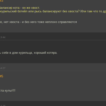
#3
алансир кота - он же хвост.
е курильский ботейл или рысь балансируют без хвоста? Или там что то д
шо, нет хвоста - и без него тоже неплохо справляются
13:44
ь себе в дом курильца, хороший котяра.
14:27
#5
та культ!!!
14:28