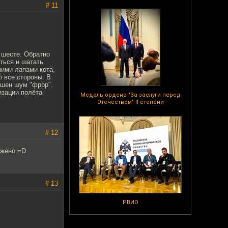
# 11
м шесте. Обратно
иться и шатать
ними лапами кота,
о все стороны. В
ышен шум "фррр".
изации полёта
Медаль ордена "За заслуги перед
Отечеством" II степени
# 12
ажено =D
# 13
РВИО