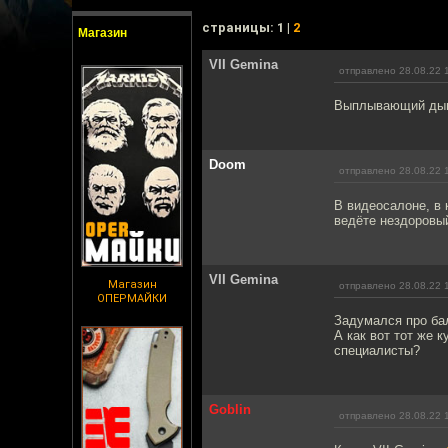
cтраницы: 1 |
2
Магазин
VII Gemina
отправлено 28.08.22 
Выплывающий дымо
Doom
отправлено 28.08.22 
В видеосалоне, в 
ведёте нездоровый
VII Gemina
Магазин
отправлено 28.08.22 
ОПЕРМАЙКИ
Задумался про бал
А как вот тот же 
специалисты?
Goblin
отправлено 28.08.22 