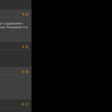
# 14
ал содержание -
рвым Хищником это
# 15
# 16
# 17