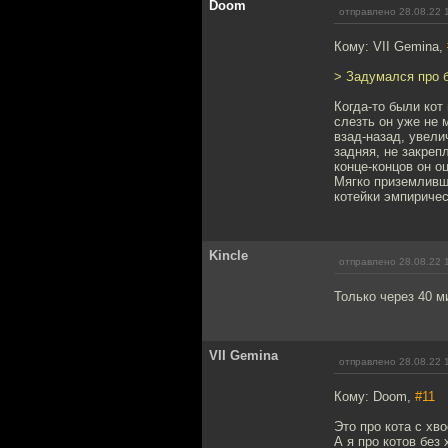
Doom
отправлено 28.08.22 
Кому: VII Gemina,
> Задумался про б
Когда-то были кот
слезть он уже не 
взад-назад, увели
задняя, не закреп
конце-концов он о
Мягко приземливш
котейки эмпиричес
Kincle
отправлено 28.08.22 
Только через 40 м
VII Gemina
отправлено 28.08.22 
Кому: Doom,
#11
Это про кота с хв
А я про котов без 