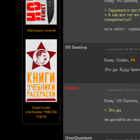
Кому: VII Gemina,
> Задумался про б
> А как вот тот ж
специалисты?
есть хвост - хоро
Империя ножей
VII Gemina
отправлено 28.08.22 
Кому: Goblin,
#4
Это да. Буду брат
Goblin
отправлено 28.08.22 
Кому: VII Gemina,
Советские
> Это да.
учебники 1940-50х
годов
не делайте из хвос
OverQuantum
отправлено 28.08.22 