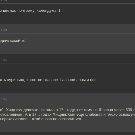
о цветка, по-моему, календула :)
14:39
дник какой-то!
15:04
ать курильца, хвост не главное. Главное лапы и нос.
15:04
но", Хищнику девочка наклала в 17.. году, поэтому на Шварца через 300 
отовленным. А в 17... годах Хищник был ещё слабоват и плохо оснащён
 прокачивались, чтоб снова не опозориться.