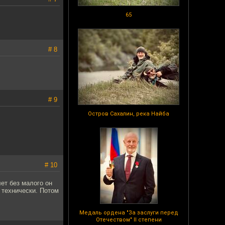
65
# 8
# 9
Остров Сахалин, река Найба
# 10
лет без малого он
 технически. Потом
Медаль ордена "За заслуги перед
Отечеством" II степени