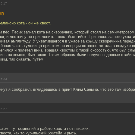
15:17
#3
алансир кота - он же хвост.
 и пёс. Пёсик загнал кота на скворечник, который стоял на семиметрово
мог, и лестницу не прислонить - шест был гибок. Пришлось за него ухват
чивая амплитуду. У ухватившегося в ужасе за крышу скворечника перед
лённая часть туловища при этом по инерции потешно летала в воздухе в
цепился и полетел вниз, вращая хвостом с такой скоростью, что был сл
ись на землю, был таков. Таким образом были получены данные стабил
ким, так сказать, путём.
15:23
инут я сообразил, вглядевшись в принт Клим Саныча, что это там изобр
15:27
остом. Тут сомнений в работе хвоста нет никаких.
хвоста, как то курильский бобтейл и рысь.