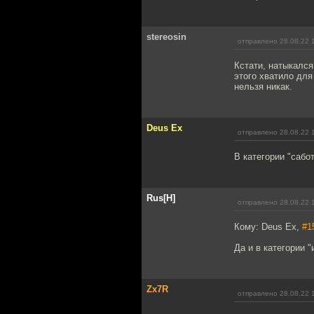
stereosin
отправлено 28.08.22 
Кстати, натыкался
этого хватило для
нельзя никак.
Deus Ex
отправлено 28.08.22 
В категории "саб
Rus[H]
отправлено 28.08.22 
Кому: Deus Ex,
#1
Да и в категории 
Zx7R
отправлено 28.08.22 