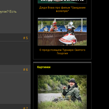
Дядя Вова про фильм "Свидание
вслепую"
ругое? Есть
# 5
О предстоящем Турнире Святого
Георгия
Картинки
# 6
# 7