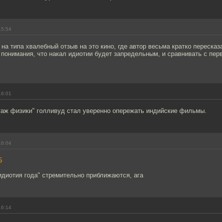
15:54
 на типа хвалебный отзыв на это кино, где автор весьма кратко пересказ
 понимания, что накал идиотии будет запредельным, и сравнивать с пе
16:01
отаж физики" голливуд стал уверенно опережать индийские фильмы.
16:04
5
"идиотия года" стремительно приближаются, ага
16:14