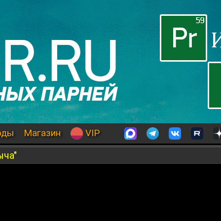
оды
Магазин
VIP
ыча"