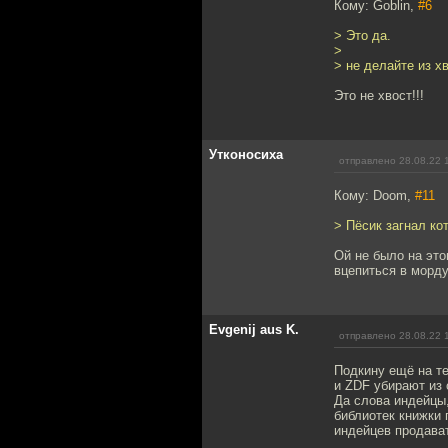
Кому: Goblin,
#6
> Это да.
>
> не делайте из хв
Это не хвост!!!
Утконосиха
отправлено 28.08.22 
Кому: Doom,
#11
> Пёсик загнал ко
Ой не было на это
вцепиться в морду
Evgenij aus K.
отправлено 28.08.22 
Подкину ещё на т
и ZDF убирают из 
Да слова индейцы,
библиотек книжки
индейцев продават