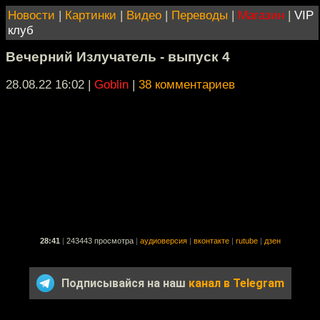
Новости
|
Картинки
|
Видео
|
Переводы
|
Магазин
|
VIP
клуб
Вечерний Излучатель - выпуск 4
28.08.22 16:02
|
Goblin
|
38 комментариев
28:41
|
243443 просмотра
|
аудиоверсия
|
вконтакте
|
rutube
|
дзен
Подписывайся на наш
канал в Telegram