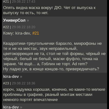
#21 |
29.08.22 17:43
Опять видна маска вокруг ДЮ. Чет от выпуска к
выпуску то есть, то нет.
УниверСол
»
#22 |
29.08.22 18:20
Кому: kira-dev,
#21
Квадратики-треугольнички барахло, микрофоны не
те и не на местах, звук неправильный,
цветокоррекция не та, стол не той формы, чёрный не
чёрный, белый не белый, маски фуфло, точка на
экране. Чё ещё... а, Гоблин не торт. Ad rem?
Ну ладно уж, в конце концов-то, привередничать?
kira-dev
»
#23 |
29.08.22 18:36
короч, задумка хорошая, конечно, но какие-то мелкие
проблемы в графике, рваный монтаж местами
немного портят впечатление
kira-dev
»