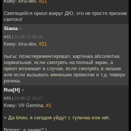
Кому: kira-dev,
#21
Светящийся ореол вокруг ДЮ, это не просто признак
святого!
Slawa
»
#32 |
30.08.22 08:58
Кому: kira-dev,
#21
пысы: поэкспериментировал, картинка абсолютна
нормальная, если смотреть на полный экран, а
ореол возникает в случае, если смотреть в окошке
или если вызывать менюшки промотки и т.д. поверх
ролика.
Rus[H]
»
#33 |
30.08.22 10:17
Кому: VII Gemina,
#1
> Да блин, я сегодня уйдут с тупичка или нет.
Вопрос: а зачем? )