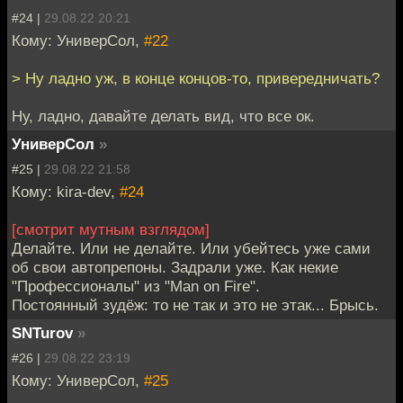
#24 |
29.08.22 20:21
Кому: УниверСол,
#22
> Ну ладно уж, в конце концов-то, привередничать?
Ну, ладно, давайте делать вид, что все ок.
УниверСол
»
#25 |
29.08.22 21:58
Кому: kira-dev,
#24
[смотрит мутным взглядом]
Делайте. Или не делайте. Или убейтесь уже сами
об свои автопрепоны. Задрали уже. Как некие
"Профессионалы" из "Man on Fire".
Постоянный зудёж: то не так и это не этак... Брысь.
SNTurov
»
#26 |
29.08.22 23:19
Кому: УниверСол,
#25