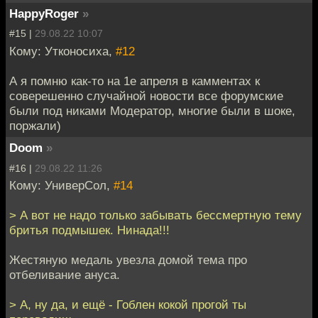
HappyRoger
»
#15 |
29.08.22 10:07
Кому: Утконосиха,
#12
А я помню как-то на 1е апреля в камментах к
соверешенно случайной новости все форумские
были под никами Модератор, многие были в шоке,
поржали)
Doom
»
#16 |
29.08.22 11:26
Кому: УниверСол,
#14
> А вот не надо только забывать бессмертную тему
бритья подмышек. Нинада!!!
Жестяную медаль увезла домой тема про
отбеливание ануса.
> А, ну да, и ещё - Гоблен кокой прогой ты