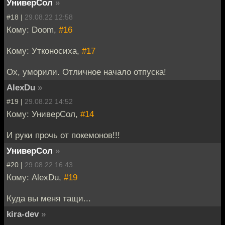
УниверСол
»
#18 |
29.08.22 12:58
Кому: Doom,
#16
Кому: Утконосиха,
#17
Ох, уморили. Отличное начало отпуска!
AlexDu
»
#19 |
29.08.22 14:52
Кому: УниверСол,
#14
И руки прочь от покемонов!!!
УниверСол
»
#20 |
29.08.22 16:43
Кому: AlexDu,
#19
Куда вы меня тащи...
kira-dev
»