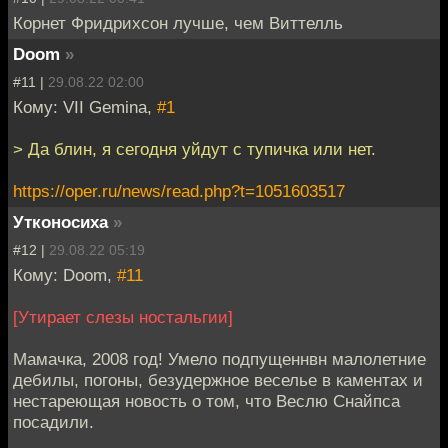
Корнет Фридрихсон лучше, чем Виттелль
Doom
»
#11 |
29.08.22 02:00
Кому: VII Gemina,
#1
> Да блин, я сегодня уйдут с тупичка или нет.
https://oper.ru/news/read.php?t=1051603517
Утконосиха
»
#12 |
29.08.22 05:19
Кому: Doom,
#11
[Утирает слезы ностальгии]
Мамачка, 2008 год! Умело подпущеннвн малолетние
дебилы, погоны, безудержное веселье в каментах и
нестареющая новость о том, что Веслю Снайпса
посадили.