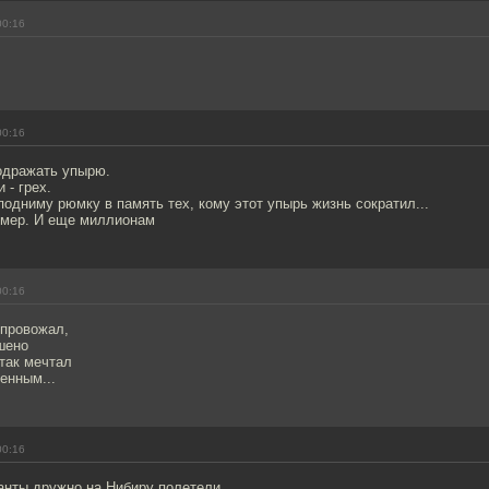
00:16
00:16
подражать упырю.
 - грех.
 подниму рюмку в память тех, кому этот упырь жизнь сократил...
имер. И еще миллионам
00:16
 провожал,
шено
 так мечтал
енным...
00:16
анты дружно на Нибиру полетели.