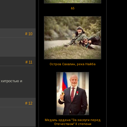
65
# 10
# 11
Остров Сахалин, река Найба
 хитростью и
# 12
Медаль ордена "За заслуги перед
Отечеством" II степени