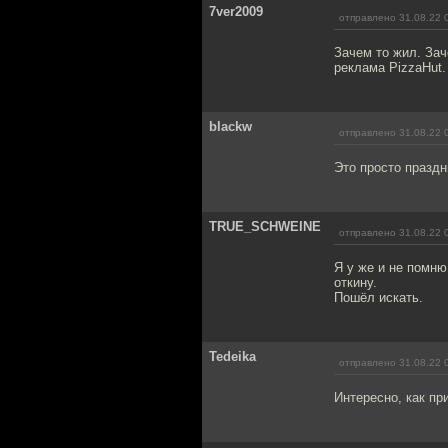
7ver2009
отправлено 31.08.22 
Зачем то жил. Зач
реклама PizzaHut.
blackw
отправлено 31.08.22 
Это просто праздн
TRUE_SCHWEINE
отправлено 31.08.22 
Я у же и не помню
откину.
Пошёл искать.
Tedeika
отправлено 31.08.22 
Интересно, как п