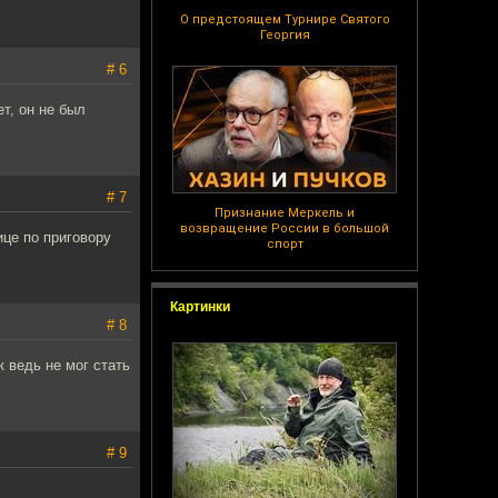
О предстоящем Турнире Святого
Георгия
# 6
т, он не был
# 7
Признание Меркель и
возвращение России в большой
ице по приговору
спорт
Картинки
# 8
к ведь не мог стать
# 9