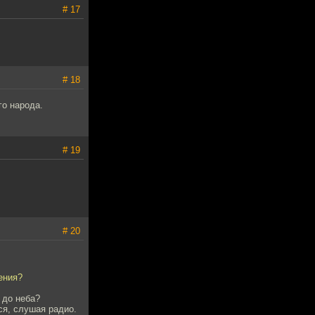
# 17
# 18
го народа.
# 19
# 20
ения?
 до неба?
ся, слушая радио.