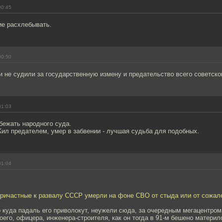
00:45
ие расхлебывать.
00:50
 и не судили за государственную измену и предательство всего советско
01:03
бежать народного суда.
Жил предателем, умер в забвении - лучшая судьба для подобных.
01:04
 причастные к развалу СССР умерли на фоне СВО от стыда или от сожал
 куда падаль его приволокут, неужели сюда, за очередным мегацентром
его, офицера, инженера-строителя, как он тогда в 91-м бешено материл