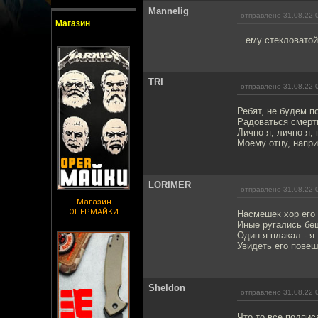
Mannelig
отправлено 31.08.22 
Магазин
...ему стекловатой
TRI
отправлено 31.08.22 
Ребят, не будем 
Радоваться смерти
Лично я, лично я,
Моему отцу, напр
LORIMER
отправлено 31.08.22 
Магазин
ОПЕРМАЙКИ
Насмешек хор его
Иные ругались бе
Один я плакал - я
Увидеть его повеш
Sheldon
отправлено 31.08.22 
Что то все подпис