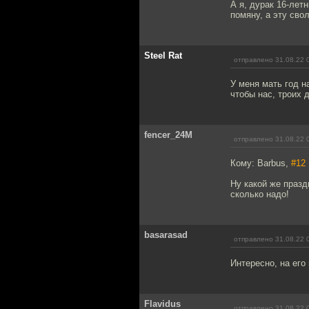
А я, дурак 16-летн
помяну, а эту сво
Steel Rat
отправлено 31.08.22 
У меня мать год н
чтобы нас, троих 
fencer_24M
отправлено 31.08.22 
Кому: Barbus,
#12
Ну какой же празд
сколько надо!
basarasad
отправлено 31.08.22 
Интересно, на его
Flavidus
отправлено 31.08.22 