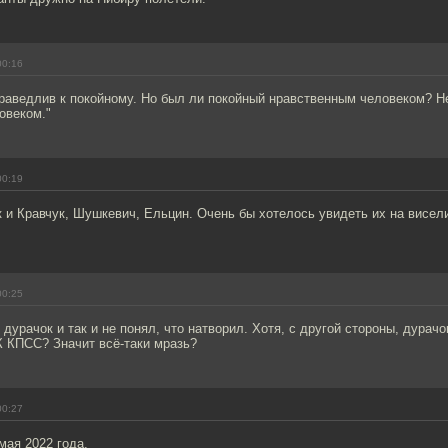
00:16
раведлив к покойному. Но был ли покойный нравственным человеком? Не
овеком."
00:19
к и Кравчук, Шушкевич, Ельцин. Очень бы хотелось увидеть их на висел
00:25
 дурачок и так и не понял, что натворил. Хотя, с другой стороны, дурачо
 КПСС? Значит всё-таки мразь?
00:27
мая 2022 года.