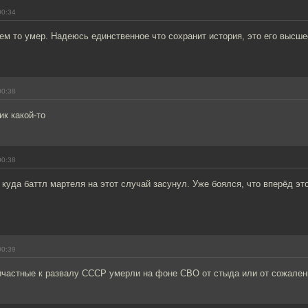
00:34
ем то умер. Надеюсь единственное что сохранит история, это его высше
00:38
ик какой-то
00:38
 куда баттл мартеля на этот случай засунул. Уже боялся, что вперёд эт
00:39
ричастные к развалу СССР умерли на фоне СВО от стыда или от сожален