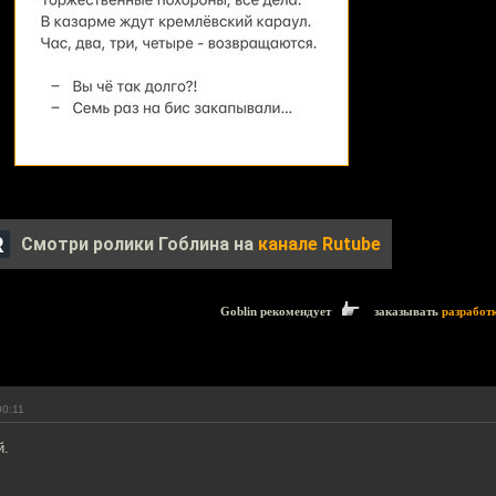
Смотри ролики Гоблина на
канале Rutube
Goblin рекомендует
заказывать
разработ
00:11
й.