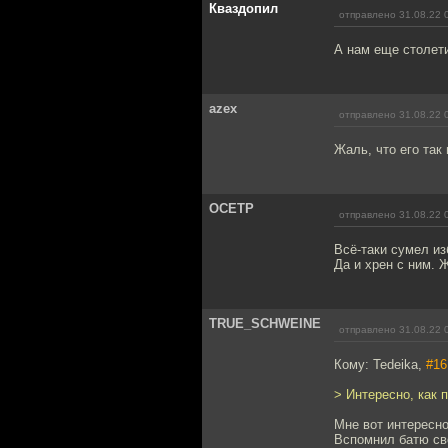
Кваздопил
отправлено 31.08.22 
А нам еще столет
azex
отправлено 31.08.22 
Жаль, что его так
OCETP
отправлено 31.08.22 
Всё-таки сумел из
Да и хрен с ним. 
TRUE_SCHWEINE
отправлено 31.08.22 
Кому: Tedeika,
#16
> Интересно, как
Мне вот интересно
Вспомнил батю сво