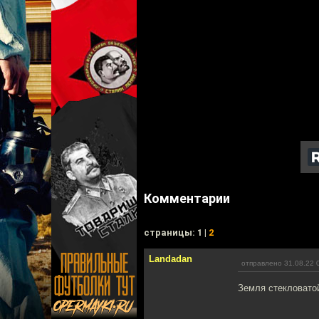
Комментарии
cтраницы: 1 |
2
Landadan
отправлено 31.08.22 
Земля стекловато