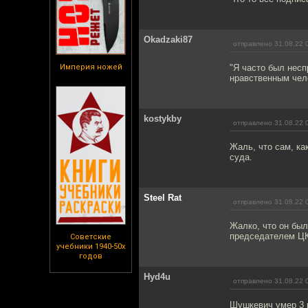
Okadzaki87
отправлено 31.08.22 
Империя ножей
"Я часто был несп
нравственным чел
kostykby
отправлено 31.08.22 
Жаль, что сам, ка
суда.
Steel Rat
отправлено 31.08.22 
Жалко, что он был
председателем ЦК
Советские
учебники 1940-50х
годов
Hyd4u
отправлено 31.08.22 
Шушкевич умер 3 