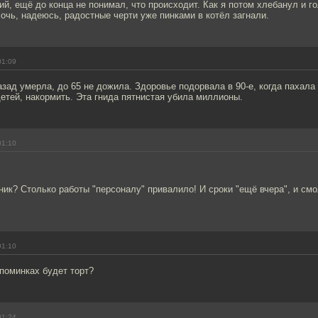
ий, ещё до конца не понимал, что происходит. Как я потом хлебанул и го
лочь, надеюсь, радостные черти уже пинками в котёл загнали.
01:09
азад умерла, до 65 не дожила. Здоровье подорвала в 90-е, когда пахала 
детей, накормить. Эта гнида пятнистая убила миллионы.
01:10
ник? Столько работы "персоналу" привалило! И сроки "ещё вчера", и см
01:10
 поминках будет торт?
01:24