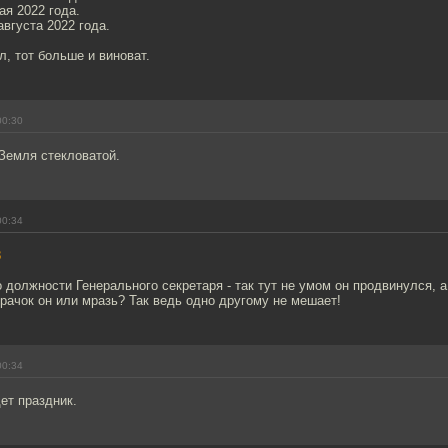
ая 2022 года.
августа 2022 года.
, тот больше и виноват.
00:30
Земля стекловатой.
00:34
8
 должности Генерального секретаря - так тут не умом он продвинулся, а
рачок он или мразь? Так ведь одно другому не мешает!
00:34
ет праздник.