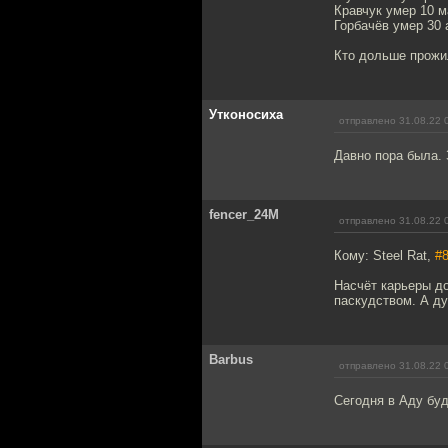
Кравчук умер 10 м
Горбачёв умер 30 
Кто дольше прожил
Утконосиха
отправлено 31.08.22 
Давно пора была. 
fencer_24M
отправлено 31.08.22 
Кому: Steel Rat,
#
Насчёт карьеры до
паскудством. А ду
Barbus
отправлено 31.08.22 
Сегодня в Аду буд