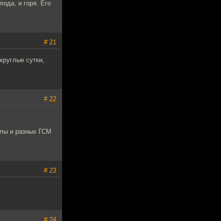
лода, и горя. Его
# 21
круглые сутки,
# 22
олы и разных ГСМ
# 23
# 24