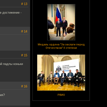
# 13
е достижение -
# 14
Медаль ордена "За заслуги перед
Отечеством" II степени
# 15
ой падлы коньки
# 16
ия?
РВИО