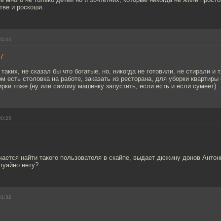
тве и роскоши.
20:44
7
таких, не сказал бы что богатые, но, никогда не готовили, не стирали и т
м есть столовка на работе, заказать из ресторана, для уборки квартир
рки тоже (ну или самому машинку запустить, если есть и если сумеет).
00:25
чается найти такого пользователя в скайпе, выдает дюжину донов Антон
луайно нету?
01:32