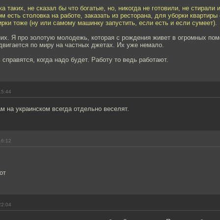
а таких, не сказал бы что богатые, но, никогда не готовили, не стирали и
м есть столовка на работе, заказать из ресторана, для уборки квартир
рки тоже (ну или самому машинку запустить, если есть и если сумеет).
них. Я про золотую молодежь, которая с рождения живет в огромных пом
вигается по миру на частных джетах. Их уже немало.
ь справятся, когда надо будет. Работу то ведь работают.
15:44
м на украинском всегда отдельно веселят.
16:12
от
22:04