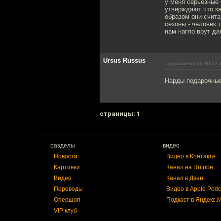
у меня серьезные 
утверждают что з
образом они счита
сезоны - человек 
нам нагло врут да
Ursus Russus
отправлено 06.09.22 
Нарды подарочные 
cтраницы: 1
разделы
видео
Новости
Видео в Контакте
Картинки
Канал на Rutube
Видео
Канал в Дзен
Переводы
Видео в Apple Podc
Опершоп
Подкаст в Яндекс.
VIP клуб