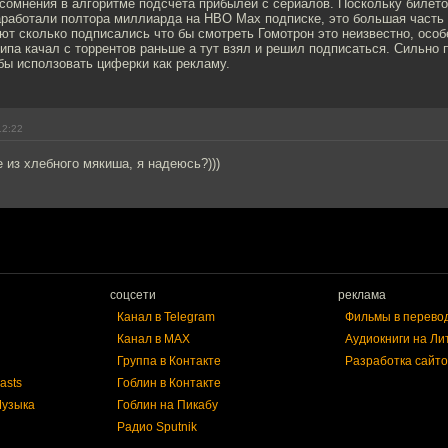
сомнения в алгоритме подсчета прибылей с сериалов. Поскольку билето
аработали полтора миллиарда на HBO Max подписке, это большая часть 
ют сколько подписались что бы смотреть Гомотрон это неизвестно, особ
типа качал с торрентов раньше а тут взял и решил подписаться. Сильно 
бы исползовать циферки как рекламу.
12:22
из хлебного мякиша, я надеюсь?)))
соцсети
реклама
Канал в Telegram
Фильмы в перево
Канал в MAX
Аудиокниги на Ли
Группа в Контакте
Разработка сайто
asts
Гоблин в Контакте
Музыка
Гоблин на Пикабу
Радио Sputnik