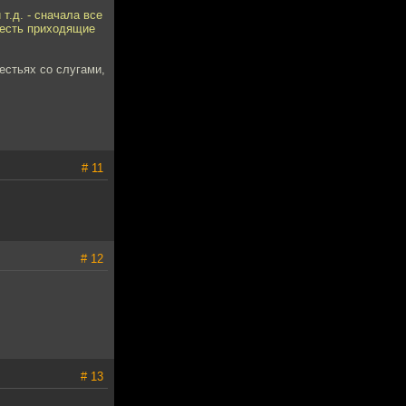
 т.д. - сначала все
ы есть приходящие
естьях со слугами,
# 11
# 12
# 13