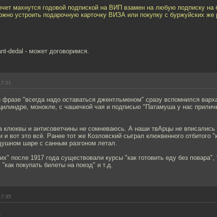
очет махнутся годовой подпиской на ВИП взамен на любую подписку на
ожно устроить подарочную карточку ВИЗА или покупку с буржуйских же
ant-dedal - может договоримся.
17:31
и фразе "всегда надо оставаться джентльменом" сразу вспомнился вар
 цилиндре, монокле, с чашечкой чая и подписью "Патамуша у нас прилич
а клюквы и антисоветчины не сомневаюсь. А наши твАрцы не вписались 
и и вот это всё. Ранее тот же Козловский сыграл клюквенного отбитого "к
здушном шаре с санным разгоном летал.
их" после 1917 года существовали курсы "как готовить еду без повара", 
 "как покупать билеты на поезд" и т.д.
17:35
4