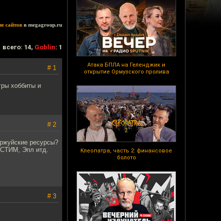
ие сайтов
в megagroup.ru
всего: 14,
Goblin
: 1
Атака БПЛА на Геленджик и
# 1
открытие Ормузского пролива
гры хоббиты и
# 2
уржуйские ресурсы?
 СТИМ, Эпл итд.
Клеопатра, часть 2: финансовое
болото
# 3