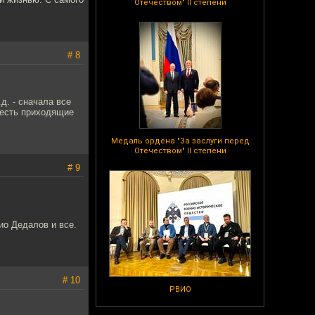
Отечеством" II степени
# 8
.д. - сначала все
ы есть приходящие
Медаль ордена "За заслуги перед
Отечеством" II степени
# 9
ио Дедалов и все.
# 10
РВИО