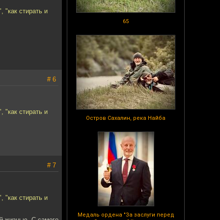
, "как стирать и
65
# 6
, "как стирать и
Остров Сахалин, река Найба
# 7
, "как стирать и
Медаль ордена "За заслуги перед
ой жизнью. С самого