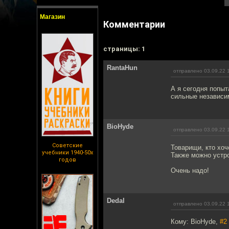
Магазин
Комментарии
cтраницы: 1
RantaHun
отправлено 03.09.22 
А я сегодня попыт
сильные независи
BioHyde
отправлено 03.09.22 
Советские
Товарищи, кто хо
учебники 1940-50х
Также можно устр
годов
Очень надо!
Dedal
отправлено 03.09.22 
Кому: BioHyde,
#2