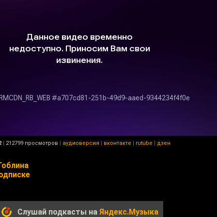
2
|
212799 просмотров
|
аудиоверсия
|
вконтакте
|
rutube
|
дзен
Гоблина
подписке
Слушай подкасты на
Яндекс.Музыка