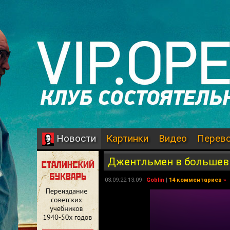
Картинки
Видео
Перев
Новости
Джентльмен в большеви
03.09.22 13:09 |
Goblin
|
14 комментариев
»