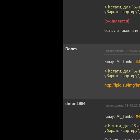
> Кстати, для "бы
убирать квартиру",
[оживляется]
есть ли такое в и
Doom
отправлено 03.09.22 
Кому: Al_Tanko,
#
> Кстати, для "бы
убирать квартиру",
http://ipic.su/img/
dmon1984
отправлено 03.09.22 
Кому: Al_Tanko,
#
> Кстати, для "бы
убирать квартиру",
Сейчас, кстати, у