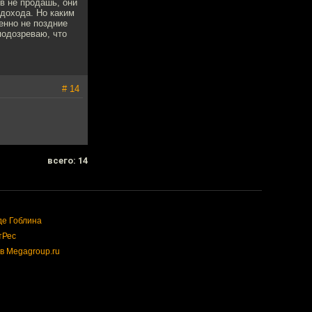
в не продашь, они
дохода. Но каким
енно не поздние
подозреваю, что
# 14
всего: 14
де Гоблина
тРес
в Megagroup.ru