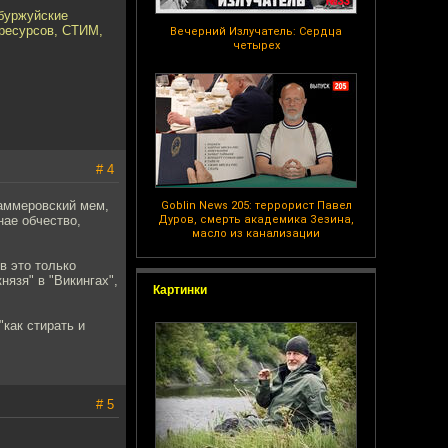
 буржуйские
 ресурсов, СТИМ,
Вечерний Излучатель: Сердца
четырех
# 4
хаммеровский мем,
Goblin News 205: террорист Павел
нае обчество,
Дуров, смерть академика Зезина,
масло из канализации
в это только
нязя" в "Викингах",
Картинки
"как стирать и
# 5