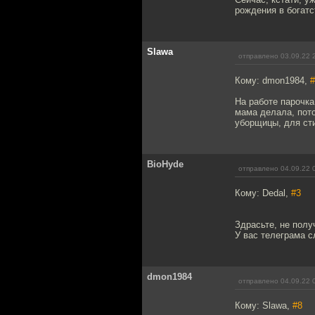
рождения в богатс
Slawa
отправлено 03.09.22 
Кому: dmon1984,
#
На работе парочка 
мама делала, пото
уборщицы, для сти
BioHyde
отправлено 04.09.22 
Кому: Dedal,
#3
Здрасьте, не полу
У вас телеграма с
dmon1984
отправлено 04.09.22 
Кому: Slawa,
#8