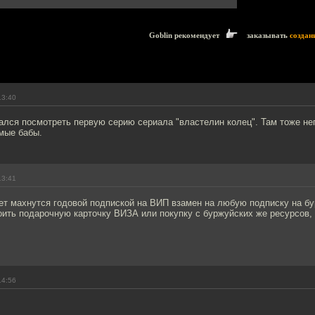
Goblin рекомендует
заказывать
создан
13:40
ался посмотреть первую серию сериала "властелин колец". Там тоже не
мые бабы.
13:41
чет махнутся годовой подпиской на ВИП взамен на любую подписку на б
оить подарочную карточку ВИЗА или покупку с буржуйских же ресурсов,
14:56