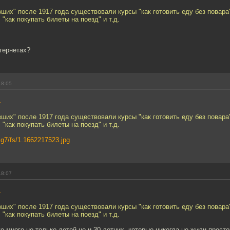
вших" после 1917 года существовали курсы "как готовить еду без повара"
 "как покупать билеты на поезд" и т.д.
нтернетах?
18:05
4
вших" после 1917 года существовали курсы "как готовить еду без повара"
 "как покупать билеты на поезд" и т.д.
img7/fs/1.1662217523.jpg
18:07
4
вших" после 1917 года существовали курсы "как готовить еду без повара"
 "как покупать билеты на поезд" и т.д.
же много не только детей но и 30-летних, которые никогда не жили прост