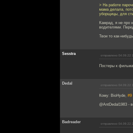
> На работе парочк
мама делала, пото
уборщицы, для сти
Камрад, я не про 
водителями. Перед
Твои то как-нибуд
Sesstra
отправлено 04.09.22 
Постеры к фильма
Dedal
отправлено 04.09.22 
Кому: BioHyde,
#9
@AntDedal1983 - в
Badreader
отправлено 04.09.22 