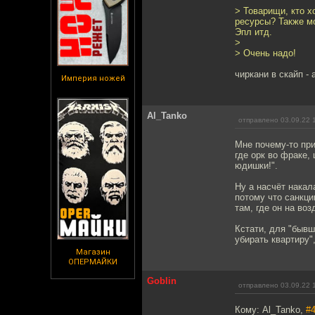
> Товарищи, кто х
ресурсы? Также м
Эпл итд.
>
> Очень надо!
чиркани в скайп - 
Империя ножей
Al_Tanko
отправлено 03.09.22 
Мне почему-то пр
где орк во фраке,
юдишки!".
Ну а насчёт накал
потому что санкци
там, где он на во
Кстати, для "бывш
убирать квартиру",
Магазин
ОПЕРМАЙКИ
Goblin
отправлено 03.09.22 
Кому: Al_Tanko,
#