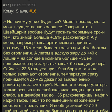
#17 |
08.09.22 15:56
Кому: Slawa,
#16
> Но почему у них будет так? Может похолоднее...а
может существенно холоднее. Говорят, что в
Швейцарии вообще будут грозить тюремные сроки
тем, кто зимой больше +19ти раскочегарит. А у
меня, например, окна арктического варианта,
поэтому +18 у меня бывает только при -4 за бортом
без отопления. А летом в адскую жару до +40 с
лишним на солнце в комнате больше +31 не
поднимается при закрытых окнах без кондиционера.
Сейчас - 22.5 градуса при +9 за бортом, а когда
только включают отопление, температура сразу
поднимается до +26 даже при выключенных
радиаторах за счёт труб. На всю я терморегуляторы
только осенью и весной включаю, когда еще топят
слабо, а в декабре так до +35 раскочегаришь, нафиг-
нафиг такое. Так, что по нынешним европейским
меркам я - преступник. Я вообще зимой +27-29
люблю, чтобы с холода быстро согреваться и чтобы