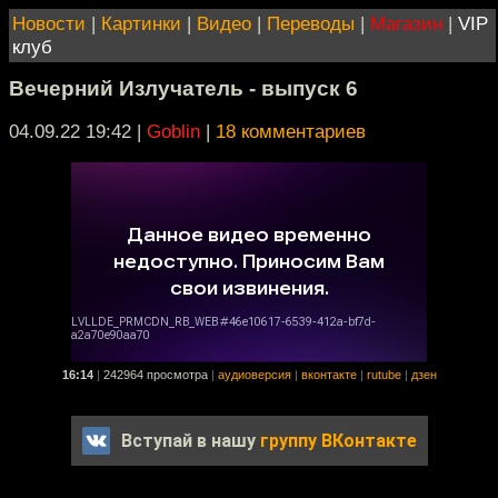
Новости
|
Картинки
|
Видео
|
Переводы
|
Магазин
|
VIP
клуб
Вечерний Излучатель - выпуск 6
04.09.22 19:42
|
Goblin
|
18 комментариев
16:14
|
242964 просмотра
|
аудиоверсия
|
вконтакте
|
rutube
|
дзен
Вступай в нашу
группу ВКонтакте