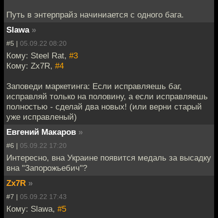
Путь в энтерпрайз начиниается с одного бага.
Slawa
»
#5 |
05.09.22 08:20
Кому: Steel Rat,
#3
Кому: Zx7R,
#4
Заповеди маркетинга: Если исправляешь баг,
исправляй только на половину, а если исправляешь
полностью - сделай два новых! (или верни старый
уже исправленый)
Евгений Макаров
»
#6 |
05.09.22 17:20
Интересно, вна Украине появится медаль за высадку
вна "Запорожьебич"?
Zx7R
»
#7 |
05.09.22 17:43
Кому: Slawa,
#5