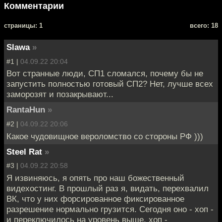
Комментарии
cтраницы: 1
всего: 18
Slawa
»
#1 |
04.09.22 20:04
Вот странные люди, СП1 сломался, почему бы не
запустить полностью готовый СП2? Нет, лучше всех
заморозят и позакрывают...
RantaHun
»
#2 |
04.09.22 20:06
Какое чудовищное вероломство со стороны РФ )))
Steel Rat
»
#3 |
04.09.22 20:58
Я извиняюсь, я опять про наш божественный
видехостинг. В прошлый раз я, видать, перехвалил
ВК, что у них форсированное фиксированное
разрешение нормально грузится. Сегодня оно - хоп -
и переключилось на уровень выше, хоп -