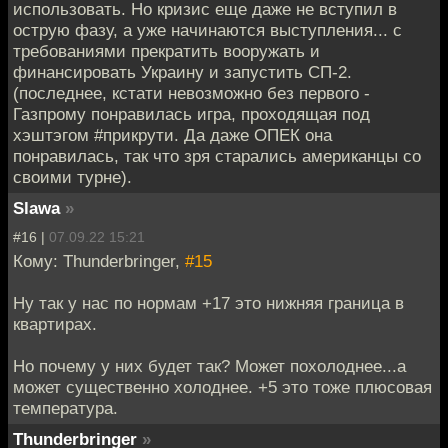
использовать. Но кризис еще даже не вступил в
острую фазу, а уже начинаются выступления... с
требованиями прекратить вооружать и
финансировать Украину и запустить СП-2.
(последнее, кстати невозможно без первого -
Газпрому понравилась игра, проходящая под
хэштэгом #прикрути. Да даже ОПЕК она
понравилась, так что зря старались американцы со
своими турне).
Slawa
»
#16 |
07.09.22 15:21
Кому: Thunderbringer,
#15
Ну так у нас по нормам +17 это нижняя граница в
квартирах.
Но почему у них будет так? Может похолоднее...а
может существенно холоднее. +5 это тоже плюсовая
температура.
Thunderbringer
»