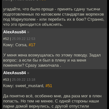
угадайте, что было проще - принять сдачу тысячи
подготовленных по натовским стандартам морпехов
под Мариуполем - или перебить их в бою? Странно,
что это приходится объяснять.
AlexAsus84
»
#52 |
25.09.22 12:53
Кому: Corsa,
#17
У меня жена возмущалась по этому поводу. Задал
вопрос: а если бы я был в плену и на меня
поменяли? Сразу замолчала .
AlexAsus84
»
#53 |
25.09.22 13:18
Кому: sweet_mustard,
#51
Да понятно всё, особенно мне, два раза мог в плен
попасть. Но тем не менее. С одной стороны наши
парни домой вернулись, с другой отпустили