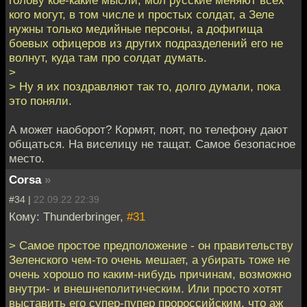
голову кое-какие мысли, мол русские меняют всех
кого могут, в том числе и простых солдат, а Зеле
нужны только медийные персоны, а дофигища
боевых офицеров из других подразделений его не
волнут, куда там про солдат думать.
>
> Ну я их поздравляют так то, долго думали, пока
это поняли.
А может наоборот? Кормят, поят, по телефону дают
общаться. На виселицу не тащат. Самое безопасное
место.
Corsa
»
#34 |
22.09.22 22:39
Кому: Thunderbringer,
#31
> Самое простое предположение - он правительству
Зеленского чем-то очень мешает, а убирать тоже не
очень хорошо по каким-нибудь причинам, возможно
внутри- и внешнеполитическим. Или просто хотят
выставить его супер-пупер пророссийским, что аж