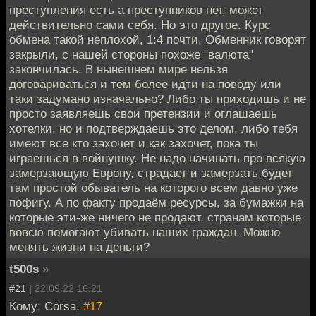
преступления есть а преступников нет, может
действительно сами себя. Но это другое. Курс
обмена такой неплохой, 1:4 почти. Обменник говорят
закрыли, с нашей стороны похоже "валюта"
закончилась. В нынешнем мире нельзя
договариваться и тем более идти на поводу или
таки задумано изначально? Либо ты приходишь и не
просто заявляешь свои претензии и оглашаешь
хотелки, но и подтверждаешь это делом, либо тебя
имеют все кто захочет и как захочет, пока ты
играешься в войнушку. Не надо начинать про всякую
замерзающую Европу, страдает и замерзать будет
там простой обыватель на которого всем давно уже
пофигу. А по факту продаём ресурсы, за бумажки на
которые эти-же ничего не продают, странам которые
вовсю помогают убивать наших граждан. Можно
менять жизни на деньги?
t500s
»
#21 |
22.09.22 16:21
Кому: Corsa,
#17