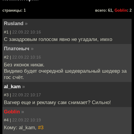
cтраницы: 1
всего: 61,
Goblin
: 2
Rusland
»
#1 |
22.09.22 10:16
C закадровым голосом явно не угадали, имхо
Платоныч
»
#2 |
22.09.22 10:16
Без иконок никак.
Видимо будет очередной шедевральный шедевр за
гос счёт.
al_kam
»
#3 |
22.09.22 10:17
Вагнер еще и рекламу сам снимает? Сильно!
Goblin
»
#4 |
22.09.22 10:19
Кому: al_kam,
#3