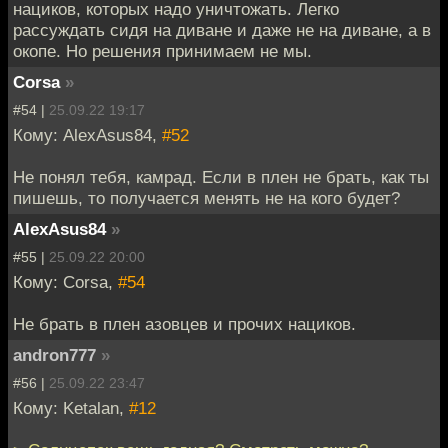
нациков, которых надо уничтожать. Легко
рассуждать сидя на диване и даже не на диване, а в
окопе. Но решения принимаем не мы.
Corsa
»
#54 |
25.09.22 19:17
Кому: AlexAsus84,
#52
Не понял тебя, камрад. Если в плен не брать, как ты
пишешь, то получается менять не на кого будет?
AlexAsus84
»
#55 |
25.09.22 20:00
Кому: Corsa,
#54
Не брать в плен азовцев и прочих нациков.
andron777
»
#56 |
25.09.22 23:47
Кому: Ketalan,
#12