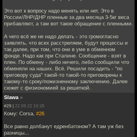
Это вот к вопросу надо менять или нет. Это в
России/ЛНР/ДНР пленные за два месяца 3-5кг веса
прибавляют, а там вот такое обращение с пленными.
А чего всё же не надо делать - это громогласно
заявлять, что всех расстреляем, будут процессы и
так далее, при том, что они в уме в обменном
фонде. Надо как при Сталине. Сообщение - взят в
плен. По обмену - либо ничего, либо сообщили что
обменяли на наших. Всё. Решили посадить - "по
приговору суда" такой-то такой-то приговорены к
такому-то сроку/пожизненному заключению. Далее
сюжет с физиономией за решеткой.
Slawa
»
#29 |
22.09.22 19:28
Кому: Corsa,
#26
Все равно долбанут едренбатоном? А там уж без
разницы...