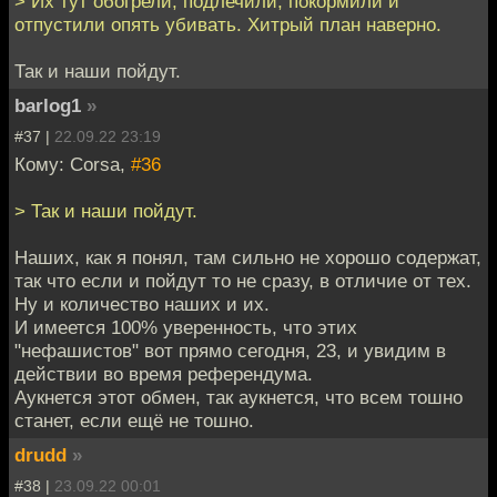
> Их тут обогрели, подлечили, покормили и
отпустили опять убивать. Хитрый план наверно.
Так и наши пойдут.
barlog1
»
#37 |
22.09.22 23:19
Кому: Corsa,
#36
> Так и наши пойдут.
Наших, как я понял, там сильно не хорошо содержат,
так что если и пойдут то не сразу, в отличие от тех.
Ну и количество наших и их.
И имеется 100% уверенность, что этих
"нефашистов" вот прямо сегодня, 23, и увидим в
действии во время референдума.
Аукнется этот обмен, так аукнется, что всем тошно
станет, если ещё не тошно.
drudd
»
#38 |
23.09.22 00:01