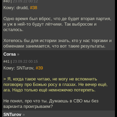
#40 |
23.09.22 00:12
Кому: drudd,
#38
Одно время был вброс, что де будет вторая партия,
и уж в ней-то будут лётчики. Так выбросом и
осталось.
Хотелось бы для истории знать, кто у нас торгами и
обменами занимается, что вот такие результаты.
Corsa
»
#41 |
23.09.22 00:15
Кому: SNTurov,
#39
> Я, когда такое читаю, не могу не вспомнить
поговорку про Божью росу в глазах. Не вечер ещё,
ага. Надо только ещё немножечко потерпеть.
Не понял, про что ты. Думаешь в СВО мы без
варианта проигрываем?
SNTurov
»