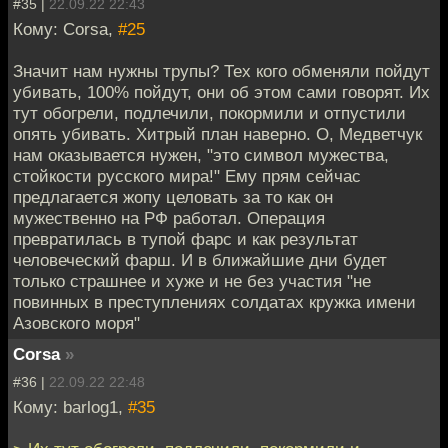
#35 |
22.09.22 22:43
Кому: Corsa,
#25
Значит нам нужны трупы? Тех кого обменяли пойдут
убивать, 100% пойдут, они об этом сами говорят. Их
тут обогрели, подлечили, покормили и отпустили
опять убивать. Хитрый план наверно. О, Медветчук
нам оказывается нужен, "это символ мужества,
стойкости русского мира!" Ему прям сейчас
предлагается жопу целовать за то как он
мужественно на РФ работал. Операция
превратилась в тупой фарс и как результат
человеческий фарш. И в ближайшие дни будет
только страшнее и хуже и не без участия "не
повинных в преступлениях солдатах кружка имени
Азовского моря"
Corsa
»
#36 |
22.09.22 22:48
Кому: barlog1,
#35