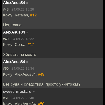
AlexAsus84
»
#48 |
24.09.22 18:28
Кому: Ketalan,
#12
Нет, говно
AlexAsus84
»
#49 |
24.09.22 18:32
Кому: Corsa,
#17
Убивать на месте
AlexAsus84
»
#50 |
24.09.22 18:34
Кому: AlexAsus84,
#49
Без суда и следствия, просто уничтожать
sweet_mustard
»
#51 |
24.09.22 22:40
Кому: AlexAsus84,
#50