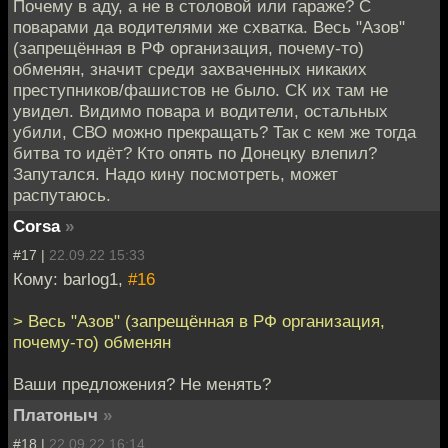
Почему в аду, а не в столовой или гараже? С
поварами да водителями же схватка. Весь "Азов"
(запрещённая в РФ организация, почему-то)
обменян, значит среди захваченных никаких
преступников/фашистов не было. СК их там не
увидел. Видимо повара и водители, остальных
убили, СВО можно прекращать? Так с кем же тогда
битва то идёт? Кто опять по Донецку влепил?
Запутался. Надо кину посмотреть, может
распутаюсь.
Corsa
»
#17 |
22.09.22 15:33
Кому: barlog1,
#16
> Весь "Азов" (запрещённая в РФ организация,
почему-то) обменян
Ваши предложения? Не менять?
Платоныч
»
#18 |
22.09.22 16:14