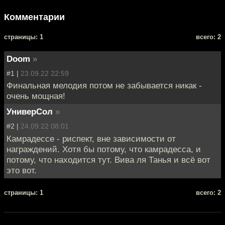
Комментарии
cтраницы: 1
всего: 2
Doom
»
#1 |
23.09.22 22:59
Финальная мелодия потом не забывается никак -
очень мощная!
УниверСол
»
#2 |
24.09.22 08:01
Камрадессе - риспект, вне зависимости от
награждений. Хотя бы потому, что камрадесса, и
потому, что находится тут. Вива ля Танья и всё вот
это вот.
cтраницы: 1
всего: 2