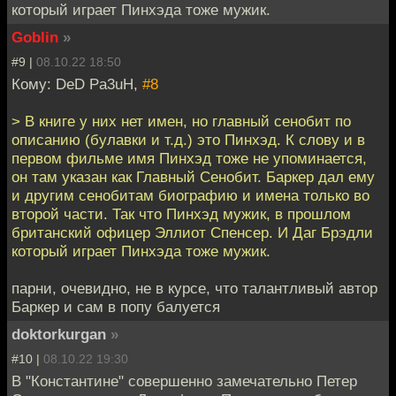
который играет Пинхэда тоже мужик.
Goblin
»
#9 |
08.10.22 18:50
Кому: DeD Pa3uH,
#8
> В книге у них нет имен, но главный сенобит по
описанию (булавки и т.д.) это Пинхэд. К слову и в
первом фильме имя Пинхэд тоже не упоминается,
он там указан как Главный Сенобит. Баркер дал ему
и другим сенобитам биографию и имена только во
второй части. Так что Пинхэд мужик, в прошлом
британский офицер Эллиот Спенсер. И Даг Брэдли
который играет Пинхэда тоже мужик.
парни, очевидно, не в курсе, что талантливый автор
Баркер и сам в попу балуется
doktorkurgan
»
#10 |
08.10.22 19:30
В "Константине" совершенно замечательно Петер