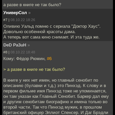
а разве в книге не так было?
УниверСол
»
#7 |
08.10.22 18:26
Оливию Уальд помню с сериала "Доктор Хаус".
Довольно особенной красоты дама.
А теперь вот сама кино снимает. И эта туда же.
DeD Pa3uH
»
#8 |
08.10.22 18:48
Кому: Фёдор Рюмин,
#6
> а разве в книге не так было?
В книге у них нет имен, но главный сенобит по
описанию (булавки и т.д.) это Пинхэд. К слову и в
первом фильме имя Пинхэд тоже не упоминается,
он там указан как Главный Сенобит. Баркер дал ему
и другим сенобитам биографию и имена только во
второй части. Так что Пинхэд мужик, в прошлом
британский офицер Эллиот Спенсер. И Даг Брэдли