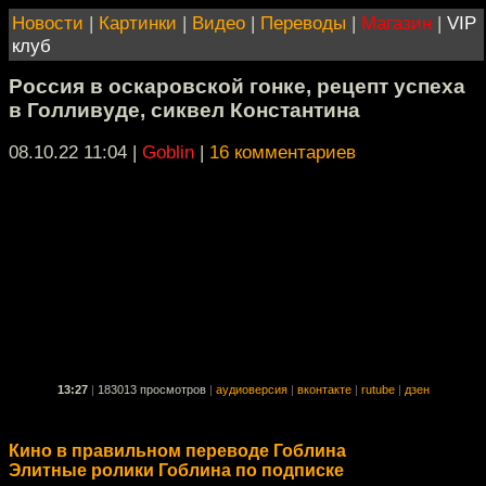
Новости
|
Картинки
|
Видео
|
Переводы
|
Магазин
|
VIP
клуб
Россия в оскаровской гонке, рецепт успеха
в Голливуде, сиквел Константина
08.10.22 11:04
|
Goblin
|
16 комментариев
13:27
|
183013 просмотров
|
аудиоверсия
|
вконтакте
|
rutube
|
дзен
Кино в правильном переводе Гоблина
Элитные ролики Гоблина по подписке