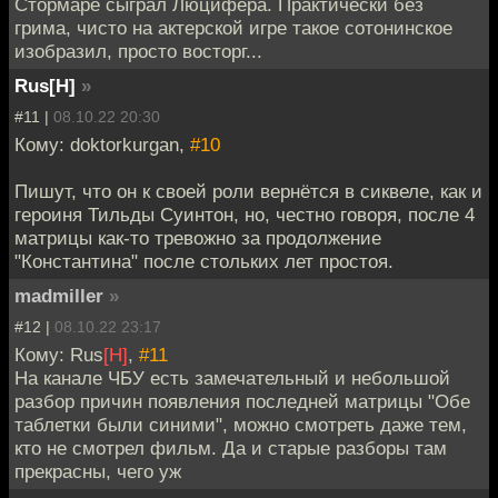
Стормаре сыграл Люцифера. Практически без
грима, чисто на актерской игре такое сотонинское
изобразил, просто восторг...
Rus[H]
»
#11 |
08.10.22 20:30
Кому: doktorkurgan,
#10
Пишут, что он к своей роли вернётся в сиквеле, как и
героиня Тильды Суинтон, но, честно говоря, после 4
матрицы как-то тревожно за продолжение
"Константина" после стольких лет простоя.
madmiller
»
#12 |
08.10.22 23:17
Кому: Rus
[H]
,
#11
На канале ЧБУ есть замечательный и небольшой
разбор причин появления последней матрицы "Обе
таблетки были синими", можно смотреть даже тем,
кто не смотрел фильм. Да и старые разборы там
прекрасны, чего уж