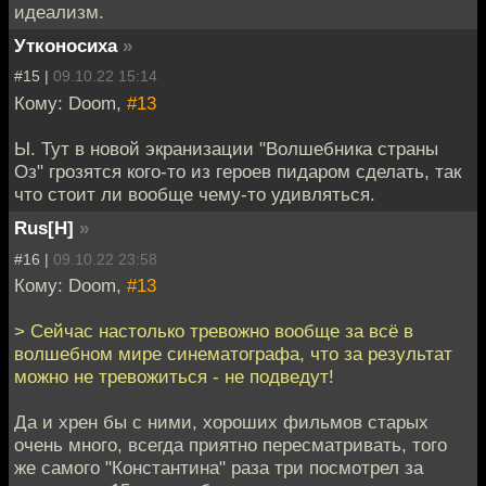
идеализм.
Утконосиха
»
#15 |
09.10.22 15:14
Кому: Doom,
#13
Ы. Тут в новой экранизации "Волшебника страны
Оз" грозятся кого-то из героев пидаром сделать, так
что стоит ли вообще чему-то удивляться.
Rus[H]
»
#16 |
09.10.22 23:58
Кому: Doom,
#13
> Сейчас настолько тревожно вообще за всё в
волшебном мире синематографа, что за результат
можно не тревожиться - не подведут!
Да и хрен бы с ними, хороших фильмов старых
очень много, всегда приятно пересматривать, того
же самого "Константина" раза три посмотрел за