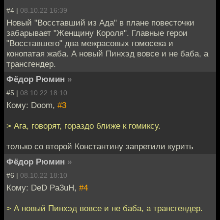
#4 |
08.10.22 16:39
Новый "Восставший из Ада" в плане повесточки
забарывает "Женщину Короля". Главные герои
"Восставшего" два межрасовых гомосека и
конопатая жаба. А новый Пинхэд вовсе и не баба, а
трансгендер.
Фёдор Рюмин
»
#5 |
08.10.22 18:10
Кому: Doom,
#3
> Ага, говорят, гораздо ближе к гомиксу.
только со второй Константину запретили курить
Фёдор Рюмин
»
#6 |
08.10.22 18:10
Кому: DeD Pa3uH,
#4
> А новый Пинхэд вовсе и не баба, а трансгендер.