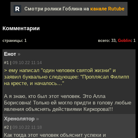
Смотри ролики Гоблина на
канале Rutube
Комментарии
cтраницы: 1
всего: 33,
Goblin
: 1
Енот
»
#1 |
09.10.22 11:14
> ему написал "один человек святой жизни" и
заявил буквально следующее: "Проплясал Филипп
на кресте, и началось…"
А я знаю, кто был этот человек. Это Алла
Борисовна! Только ей могло придти в голову любые
явления объяснять действиями Киркорова!!!
Хренолятор
»
#2 |
09.10.22 11:18
Как тогда этот человек объяснит успехи и