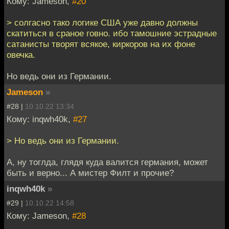
Кому: Jameson,
#20
> солгасно тако логике США уже давно должны
скатиться в сраное говно. ибо тамошние эстрадные
сатанисты творят всякое, киркоров на их фоне
овечка.
Но ведь они из Германии.
Jameson
»
#28 |
10.10.22 13:34
Кому: inqwh40k,
#27
> Но ведь они из Германии.
А, ну тоглда, глядя куда валится германия, может
быть и верно... А мистер Филт и прочие?
inqwh40k
»
#29 |
10.10.22 14:58
Кому: Jameson,
#28