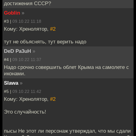
достижения СССР?
Goblin
»
#3 |
09.10.22 11:18
Кому: Хренолятор,
#2
тут не объяснять, тут верить надо
DeD Pa3uH
»
#4 |
09.10.22 11:37
Надо срочно совершить облет Крыма на самолете с
иконами.
Slawa
»
#5 |
09.10.22 11:42
Кому: Хренолятор,
#2
Это случайность!
пысы Не этот ли персонаж утверждал, что мы сдали