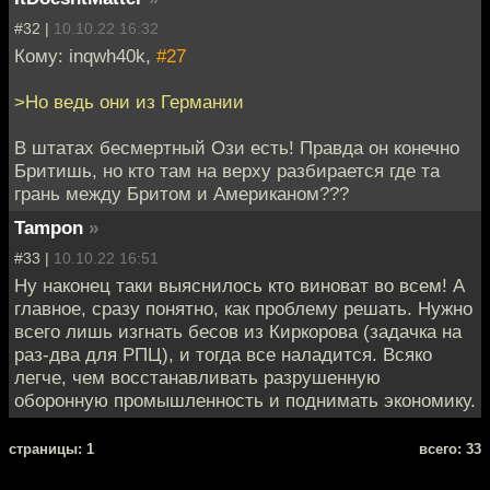
#32 |
10.10.22 16:32
Кому: inqwh40k,
#27
>Но ведь они из Германии
В штатах бесмертный Ози есть! Правда он конечно
Бритишь, но кто там на верху разбирается где та
грань между Бритом и Американом???
Tampon
»
#33 |
10.10.22 16:51
Ну наконец таки выяснилось кто виноват во всем! А
главное, сразу понятно, как проблему решать. Нужно
всего лишь изгнать бесов из Киркорова (задачка на
раз-два для РПЦ), и тогда все наладится. Всяко
легче, чем восстанавливать разрушенную
оборонную промышленность и поднимать экономику.
cтраницы: 1
всего: 33