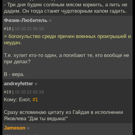
- Три дня будем солёным мясом кормить, а пить не
дадим. Он тогда станет чудотворным калом гадить.
Физик-Любитель
»
#18 |
10.10.22 00:18
> богохульство среди причин военных проигрышей и
неудач.
Т.е. хулит кто-то один, а погибают те, кто вообще не
при делах?
В - вера.
andreyfetter
»
#19 |
10.10.22 02:19
Кому: Енот,
#1
Сразу вспоминаю цитату из Гайдая в исполнении
Яковлева "Дак ты ведьма!"
Jameson
»