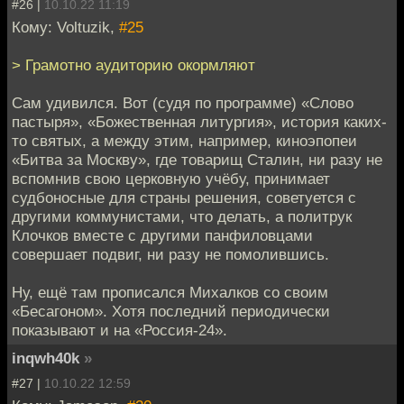
#26 |
10.10.22 11:19
Кому: Voltuzik,
#25
> Грамотно аудиторию окормляют
Сам удивился. Вот (судя по программе) «Слово
пастыря», «Божественная литургия», история каких-
то святых, а между этим, например, киноэпопеи
«Битва за Москву», где товарищ Сталин, ни разу не
вспомнив свою церковную учёбу, принимает
судбоносные для страны решения, советуется с
другими коммунистами, что делать, а политрук
Клочков вместе с другими панфиловцами
совершает подвиг, ни разу не помолившись.
Ну, ещё там прописался Михалков со своим
«Бесагоном». Хотя последний периодически
показывают и на «Россия-24».
inqwh40k
»
#27 |
10.10.22 12:59