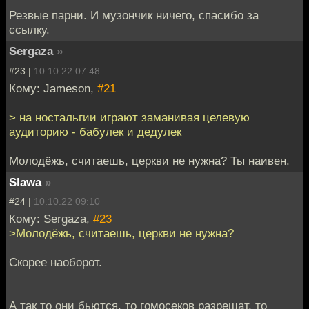
Резвые парни. И музончик ничего, спасибо за
ссылку.
Sergaza
»
#23 |
10.10.22 07:48
Кому: Jameson,
#21
> на ностальгии играют заманивая целевую
аудиторию - бабулек и дедулек
Молодёжь, считаешь, церкви не нужна? Ты наивен.
Slawa
»
#24 |
10.10.22 09:10
Кому: Sergaza,
#23
>Молодёжь, считаешь, церкви не нужна?
Скорее наоборот.
А так то они бьются, то гомосеков разрешат, то