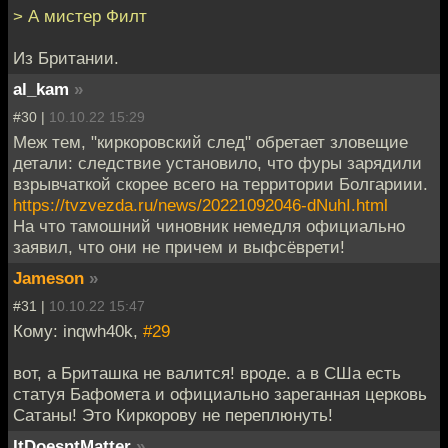
> А мистер Филт
Из Британии.
al_kam
»
#30 |
10.10.22 15:29
Меж тем, "киркоровский след" обретает зловещие
детали: следствие установило, что фуры зарядили
взрывчаткой скорее всего на территории Болгариии.
https://tvzvezda.ru/news/20221092046-dNuhI.html
На что тамошний чиновник немедля официально
заявил, что они не причем и выфсёврети!
Jameson
»
#31 |
10.10.22 15:47
Кому: inqwh40k,
#29
вот, а Бриташка не валится! вроде. а в СШа есть
статуя Бафомета и официально зареганная церковь
Сатаны! Это Киркорову не переплюнуть!
ItDoesntMatter
»