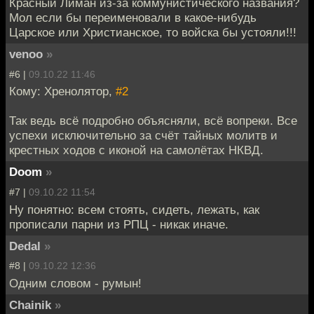
Красный Лиман из-за коммунистического названия?
Мол если бы переименовали в какое-нибудь
Царское или Христианское, то войска бы устояли!!!
venoo
»
#6 |
09.10.22 11:46
Кому: Хренолятор,
#2
Так ведь всё подробно объясняли, всё вопреки. Все
успехи исключительно за счёт тайных молитв и
крестных ходов с иконой на самолётах НКВД.
Doom
»
#7 |
09.10.22 11:54
Ну понятно: всем стоять, сидеть, лежать, как
прописали парни из РПЦ - никак иначе.
Dedal
»
#8 |
09.10.22 12:36
Одним словом - румын!
Chainik
»