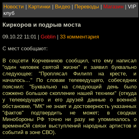
Новости
|
Картинки
|
Видео
|
Переводы
|
Магазин
|
VIP
клуб
Киркоров и подрыв моста
09.10.22 11:01
|
Goblin
|
33 комментария
С мест сообщают:
В соцсети Корчевников сообщил, что ему написал
"один человек святой жизни" и заявил буквально
следующее: "Проплясал Филипп на кресте, и
началось…" По словам телеведущего, собеседник
пояснил: "Буквально на следующий день было
сожжено большое скопление нашей техники" (откуда
у телеведущего и его друзей данные о военной
обстановке, "МК" не знает и достоверность указанных
"фактов" подтвердить не может; в сводках
Минобороны РФ точно ни разу не упоминалось о
временнОй связи выступлений народных артистов и
событий в зоне СВО).