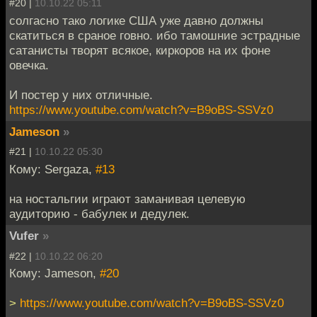
#20 |
10.10.22 05:11
солгасно тако логике США уже давно должны
скатиться в сраное говно. ибо тамошние эстрадные
сатанисты творят всякое, киркоров на их фоне
овечка.
И постер у них отличные.
https://www.youtube.com/watch?v=B9oBS-SSVz0
Jameson
»
#21 |
10.10.22 05:30
Кому: Sergaza,
#13
на ностальгии играют заманивая целевую
аудиторию - бабулек и дедулек.
Vufer
»
#22 |
10.10.22 06:20
Кому: Jameson,
#20
>
https://www.youtube.com/watch?v=B9oBS-SSVz0