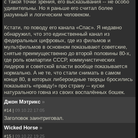
с такой точки зрения, его высказывания -- не особо
удивительны. Но я раньше его считал более
разумный и логическим человеком.
Кстати, по поводу его канала «Спас». Я недавно
обнаружил, что это единственный канал из
федеральных цифровых, где из фильмов и
мультфильмов в основном показывают советские,
снятые преимущественно до второй половины 80-х,
где роль компартии СССР, коммунистических
лидеров и советской власти вообще показывается
нормально. А не те, что стали снимать в самом
конце 80, в которых либероидные творцы бросились
показывать «правду!» про страну -- куски
натурального говна из своих воспалённых бошек.
Джон Мэтрикс
»
#14 |
09.10.22 17:05
Заголовок заинтриговал.
Wicked Horse
»
#15 |
09.10.22 19:25