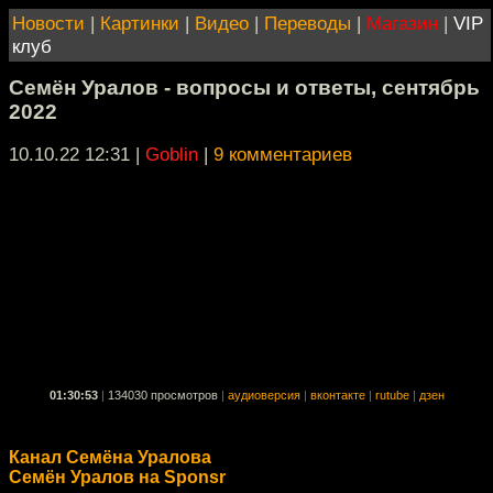
Новости
|
Картинки
|
Видео
|
Переводы
|
Магазин
|
VIP
клуб
Семён Уралов - вопросы и ответы, сентябрь
2022
10.10.22 12:31
|
Goblin
|
9 комментариев
01:30:53
|
134030 просмотров
|
аудиоверсия
|
вконтакте
|
rutube
|
дзен
Канал Семёна Уралова
Семён Уралов на Sponsr