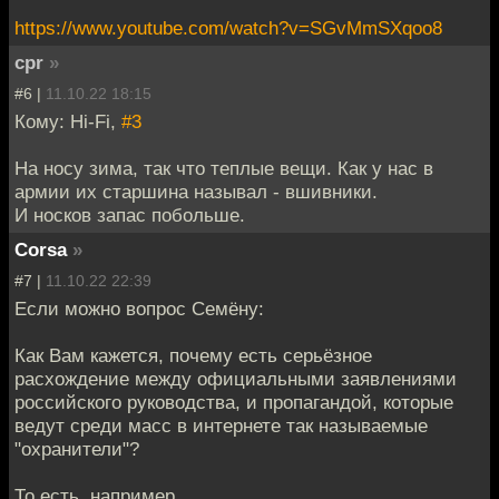
https://www.youtube.com/watch?v=SGvMmSXqoo8
cpr
»
#6 |
11.10.22 18:15
Кому: Hi-Fi,
#3
На носу зима, так что теплые вещи. Как у нас в
армии их старшина называл - вшивники.
И носков запас побольше.
Corsa
»
#7 |
11.10.22 22:39
Если можно вопрос Семёну:
Как Вам кажется, почему есть серьёзное
расхождение между официальными заявлениями
российского руководства, и пропагандой, которые
ведут среди масс в интернете так называемые
"охранители"?
То есть, например.